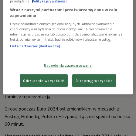
przeglądania.
Polityka prywatności
Wraz z naszymi partnerami przetwarzamy dane w celu
zapewnienia:
Użycie dokładnych danych geolokalizacyjnych. Aktywne skanowanie
charakterystyki urządzenia do celów identyfikacji. Przechowywanie
informacji na urządzeniu lub dostęp do nich. Spersonalizowane reklamy i
treści, pomiar reklam i treści, badnie odbiorców i ulepszanie usług.
Olivier Giroud zakończył
Foto:
Lista partnerów (dostawców)
reprezentacyjną karierę
AA/ABACA/Abaca/East
News
Ustawienia zaawansowane
"Nadszedł moment, którego się obawiałem. Czas pożegnać się
Odrzucenie wszystkich
Akceptuję wszystkie
z francuską drużyną" - napisał Giroud na Instagramie. Już przed
mistrzostwami Europy zapowiadał, że jest to jego ostatni
turniej z reprezentacją.
Giroud podczas Euro 2024 był zmiennikiem w meczach z
Austrią, Holandią, Polską i Hiszpanią. Łącznie spędził na boisku
60 minut.
Napastnik zadebiutował w kadrze 11 listopada 2011 roku w