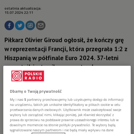
ostatnia aktualizacja:
15.07.2024 22:11
Piłkarz Olivier Giroud ogłosił, że kończy grę
w reprezentacji Francji, która przegrała 1:2 z
Hiszpanią w półfinale Euro 2024. 37-letni
napastnik jest najlepszym strzelcem w
historii drużyny narodowej. W 137 meczach
zdobył 57 bramek.
Dbamy o Twoją prywatność
My i nasi
5
partnerzy przechowujemy lub uzyskujemy dostęp do informacji
na urządzeniu, takich jak unikalne identyfikatory w plikach cookie w celu
przetwarzania danych osobowych. Użytkownik może zaakceptować swoje
wybory lub zarządzać nimi, klikając poniżej, jak również skorzystać z
prawa do sprzeciwu na podstawie prawnie uzasadnionego interesu lub w
dowolnym momencie na stronie polityki prywatności. Te wybory będą
sygnalizowane naszym partnerom i nie będą miały wpływu na dane