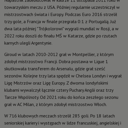
towarzyskim meczu z USA. Później regularnie uczestniczył w
mistrzostwach świata i Europy. Podczas Euro 2016 strzelił
trzy gole, a Francja w finale przegrała 0:1 z Portugalią. Już
dwa lata później "Trójkolorowi" wygrali mundial w Rosji, a w
2022 roku doszli do finału MŚ w Katarze, gdzie po rzutach
karnych ulegli Argentynie.
Giroud w latach 2010-2012 grał w Montpellier, z którym
zdobył mistrzostwo Francji. Dobra postawa w Ligue 1
skutkowała transferem do Arsenalu, gdzie grał sześć
sezonów. Kolejne trzy lata spędził w Chelsea Londyn i wygrał
Ligę Mistrzów oraz Ligę Europy. Z dwoma londyńskimi
klubami wywalczył łącznie cztery Puchary Anglii oraz trzy
Tarcze Wspólnoty. Od 2021 roku do końca zeszłego sezonu
grał w AC Milan, z którym zdobył mistrzostwo Włoch.
W 716 klubowych meczach strzelił 285 goli. Po 18 latach
seniorskiej kariery i występach w lidze francuskiej, angielskiej i