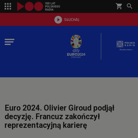
shopping_cart


SŁUCHAJ

Oficjalny nadawca
Euro 2024. Olivier Giroud podjął
decyzję. Francuz zakończył
reprezentacyjną karierę