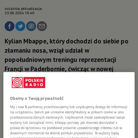
ostatnia aktualizacja:
23.06.2024 19:40
Kylian Mbappe, który dochodzi do siebie po
złamaniu nosa, wziął udział w
popołudniowym treningu reprezentacji
Francji w Paderbornie, ćwicząc w nowej
czarnej masce. We wtorek "Trójkolorowi"
będą ostatnimi rywalami polskich piłkarzy,
którzy żegnają się z mistrzostwami Europy.
Dbamy o Twoją prywatność
My i nasi
5
partnerzy przechowujemy lub uzyskujemy dostęp do informacji
na urządzeniu, takich jak unikalne identyfikatory w plikach cookie w celu
przetwarzania danych osobowych. Użytkownik może zaakceptować swoje
wybory lub zarządzać nimi, klikając poniżej, jak również skorzystać z
prawa do sprzeciwu na podstawie prawnie uzasadnionego interesu lub w
dowolnym momencie na stronie polityki prywatności. Te wybory będą