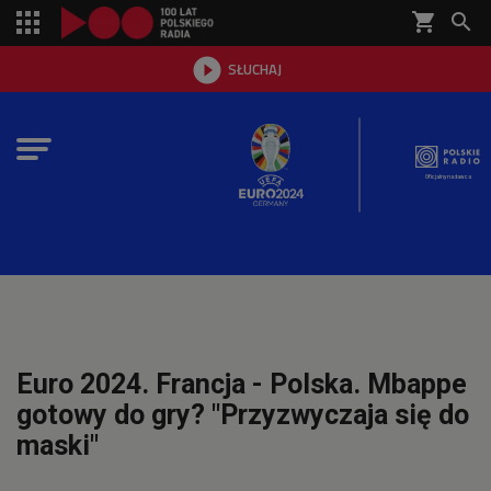
shopping_cart


SŁUCHAJ

Oficjalny nadawca
Euro 2024. Francja - Polska. Mbappe
gotowy do gry? "Przyzwyczaja się do
maski"