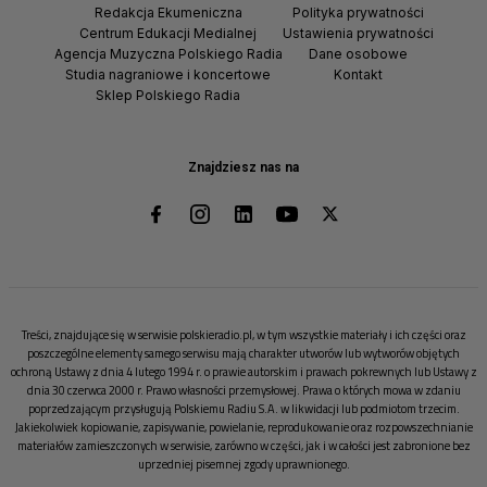
Redakcja Ekumeniczna
Polityka prywatności
Centrum Edukacji Medialnej
Ustawienia prywatności
Agencja Muzyczna Polskiego Radia
Dane osobowe
Studia nagraniowe i koncertowe
Kontakt
Sklep Polskiego Radia
Znajdziesz nas na
Treści, znajdujące się w serwisie polskieradio.pl, w tym wszystkie materiały i ich części oraz
poszczególne elementy samego serwisu mają charakter utworów lub wytworów objętych
ochroną Ustawy z dnia 4 lutego 1994 r. o prawie autorskim i prawach pokrewnych lub Ustawy z
dnia 30 czerwca 2000 r. Prawo własności przemysłowej. Prawa o których mowa w zdaniu
poprzedzającym przysługują Polskiemu Radiu S.A. w likwidacji lub podmiotom trzecim.
Jakiekolwiek kopiowanie, zapisywanie, powielanie, reprodukowanie oraz rozpowszechnianie
materiałów zamieszczonych w serwisie, zarówno w części, jak i w całości jest zabronione bez
uprzedniej pisemnej zgody uprawnionego.