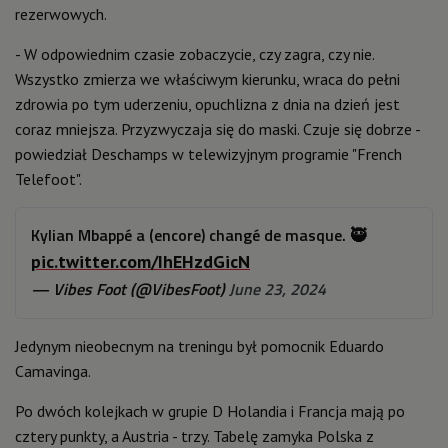
rezerwowych.
- W odpowiednim czasie zobaczycie, czy zagra, czy nie.
Wszystko zmierza we właściwym kierunku, wraca do pełni
zdrowia po tym uderzeniu, opuchlizna z dnia na dzień jest
coraz mniejsza. Przyzwyczaja się do maski. Czuje się dobrze -
powiedział Deschamps w telewizyjnym programie "French
Telefoot".
Kylian Mbappé a (encore) changé de masque. 🥷
pic.twitter.com/IhEHzdGicN
— Vibes Foot (@VibesFoot)
June 23, 2024
Jedynym nieobecnym na treningu był pomocnik Eduardo
Camavinga.
Po dwóch kolejkach w grupie D Holandia i Francja mają po
cztery punkty, a Austria - trzy. Tabelę zamyka Polska z