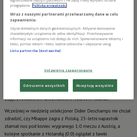
sygnalizowane naszym partnerom i nie będą miały wpływu na dane
przeglądania.
Polityka prywatności
Wraz z naszymi partnerami przetwarzamy dane w celu
zapewnienia:
Użycie dokładnych danych geolokalizacyjnych. Aktywne skanowanie
charakterystyki urządzenia do celów identyfikacji. Przechowywanie
informacji na urządzeniu lub dostęp do nich. Spersonalizowane reklamy i
treści, pomiar reklam i treści, badnie odbiorców i ulepszanie usług.
Kylian Mbappe wróci na mecz z Polską na
Foto: PAP/EPA/RONALD
Lista partnerów (dostawców)
Euro 2024?
WITTEK
Euro 2024. Francja - Polska. Mbappe
Ustawienia zaawansowane
postraszy obronę Biało-Czerwonych?
Odrzucenie wszystkich
Akceptuję wszystkie
Mbappe wbiegł na murawę uśmiechnięty, żartując na początku
zajęć z Antoine'em Griezmannem i Jules'em Kounde.
Wcześniej w niedzielę selekcjoner Didier Deschamps nie chciał
zdradzić, czy Mbappe zagra z Polską. 25-letni napastnik
złamał nos pod koniec wygranego 1:0 meczu z Austrią, a
kolejne spotkanie z Holandią (0:0) oglądał z ławki