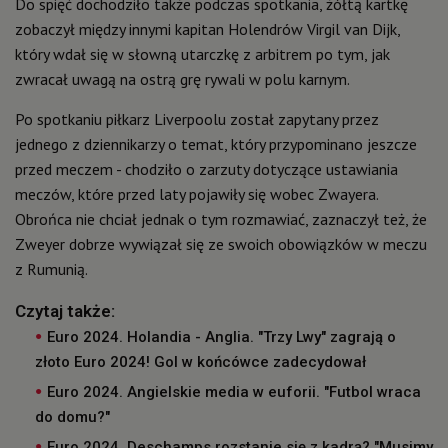
Do spięć dochodziło także podczas spotkania, żółtą kartkę
zobaczył między innymi kapitan Holendrów Virgil van Dijk,
który wdał się w słowną utarczkę z arbitrem po tym, jak
zwracał uwagą na ostrą grę rywali w polu karnym.
Po spotkaniu piłkarz Liverpoolu został zapytany przez
jednego z dziennikarzy o temat, który przypominano jeszcze
przed meczem - chodziło o zarzuty dotyczące ustawiania
meczów, które przed laty pojawiły się wobec Zwayera.
Obrońca nie chciał jednak o tym rozmawiać, zaznaczył też, że
Zweyer dobrze wywiązał się ze swoich obowiązków w meczu
z Rumunią.
Czytaj także:
Euro 2024. Holandia - Anglia. "Trzy Lwy" zagrają o
złoto Euro 2024! Gol w końcówce zadecydował
Euro 2024. Angielskie media w euforii. "Futbol wraca
do domu?"
Euro 2024. Deschamps rozstanie się z kadrą? "Musimy