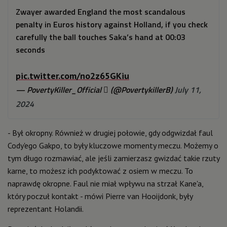
Zwayer awarded England the most scandalous
penalty in Euros history against Holland, if you check
carefully the ball touches Saka’s hand at 00:03
seconds
pic.twitter.com/no2z65GKiu
— PovertyKiller_Official  (@PovertykillerB)
July 11,
2024
- Był okropny. Również w drugiej połowie, gdy odgwizdał faul
Cody'ego Gakpo, to były kluczowe momenty meczu. Możemy o
tym długo rozmawiać, ale jeśli zamierzasz gwizdać takie rzuty
karne, to możesz ich podyktować z osiem w meczu. To
naprawdę okropne. Faul nie miał wpływu na strzał Kane'a,
który poczuł kontakt - mówi Pierre van Hooijdonk, były
reprezentant Holandii.