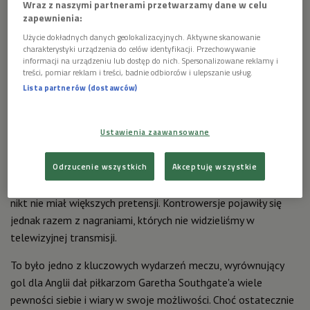
Wraz z naszymi partnerami przetwarzamy dane w celu
zapewnienia:
Użycie dokładnych danych geolokalizacyjnych. Aktywne skanowanie
charakterystyki urządzenia do celów identyfikacji. Przechowywanie
informacji na urządzeniu lub dostęp do nich. Spersonalizowane reklamy i
treści, pomiar reklam i treści, badnie odbiorców i ulepszanie usług.
Lista partnerów (dostawców)
Sędzia Felix Zwayer znalazł się na celowniku
Foto:
Holendrów po przegranym półfinale z Anglią
EPA/RONALD
WITTEK
Ustawienia zaawansowane
Faul Denzela Dumfriesa na Harrym Kanie w polu karnym,
Odrzucenie wszystkich
Akceptuję wszystkie
który zakończył się jedenastką dla Anglików i bramką
Harry'ego Kane'a, był bezdyskusyjny. Jeśli chodzi o tę sytuację,
nikt nie miał większych pretensji. Kontrowersje pojawiły się
jednak razem z nagraniami, których nie widzieliśmy w
telewizyjnej transmisji.
To było jedno z kluczowych wydarzeń meczu, wyrównujący
gol dla Anglii dał piłkarzom Garetha Southgate'a wiele
pewności siebie i wiary w swoje możliwości. Choć ostatecznie