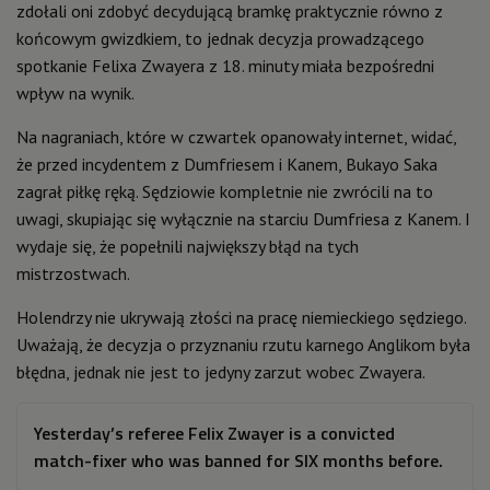
zdołali oni zdobyć decydującą bramkę praktycznie równo z
końcowym gwizdkiem, to jednak decyzja prowadzącego
spotkanie Felixa Zwayera z 18. minuty miała bezpośredni
wpływ na wynik.
Na nagraniach, które w czwartek opanowały internet, widać,
że przed incydentem z Dumfriesem i Kanem, Bukayo Saka
zagrał piłkę ręką. Sędziowie kompletnie nie zwrócili na to
uwagi, skupiając się wyłącznie na starciu Dumfriesa z Kanem. I
wydaje się, że popełnili największy błąd na tych
mistrzostwach.
Holendrzy nie ukrywają złości na pracę niemieckiego sędziego.
Uważają, że decyzja o przyznaniu rzutu karnego Anglikom była
błędna, jednak nie jest to jedyny zarzut wobec Zwayera.
Yesterday’s referee Felix Zwayer is a convicted
match-fixer who was banned for SIX months before.