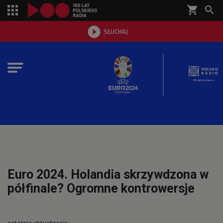
shopping_cart


SŁUCHAJ

Oficjalny nadawca
Euro 2024. Holandia skrzywdzona w
półfinale? Ogromne kontrowersje
ostatnia aktualizacja: