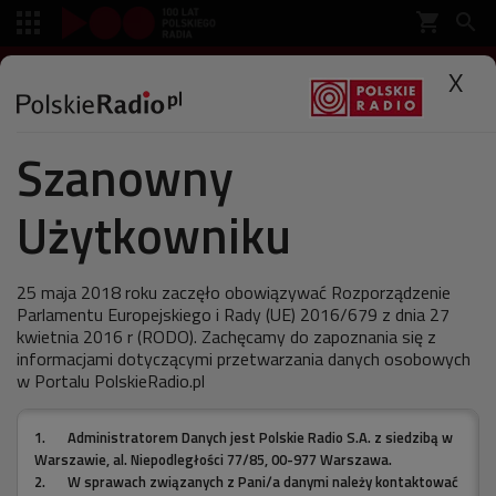
shopping_cart


SŁUCHAJ
X

Szanowny
Polskie Radio
Muzyka
Płyty
Użytkowniku
Jak statki na nieeebie...
25 maja 2018 roku zaczęło obowiązywać Rozporządzenie
Parlamentu Europejskiego i Rady (UE) 2016/679 z dnia 27
kwietnia 2016 r (RODO). Zachęcamy do zapoznania się z
ostatnia aktualizacja:
informacjami dotyczącymi przetwarzania danych osobowych
17.02.2011 13:12
w Portalu PolskieRadio.pl
1.
Administratorem Danych jest Polskie Radio S.A. z siedzibą w
W 1992 roku pół Polski nuciło refren przeboju grupy
Warszawie, al. Niepodległości 77/85, 00-977 Warszawa.
De Mono. Zespół w cuglach wygrywał wszelkie
2.
W sprawach związanych z Pani/a danymi należy kontaktować
muzyczne plebiscyty.