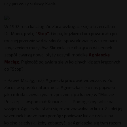
czy pierwszy solowy Kazik.
W 1992 roku katalog Zic Zaca wzbogacił się o trzeci album
De Mono, płytę
"Stop"
. Grupa, krążkiem tym powracała po
rocznej przerwie w działalności spowodowanej wzajemnym
zmęczeniem muzyków. Skrupulatnie dbający o wizerunek
zespół twarzą nowej płyty uczynili modelkę
Agnieszkę
Maciąg
. Piękność pojawiała się w kolejnych klipach kręconych
do "Stop".
- Paweł Maciąg, mąż Agnieszki pracował wówczas w Zic
Zacu i w sposób naturalny ta Agnieszka się u nas pojawiła
jako młoda dziewczyna rozpoczynająca karierę w "Modzie
Polskiej" – wspominał Kubiaczek. – Pomogliśmy sobie na
wzajem. Agnieszka stała się rozpoznawalna w kraju. Z kolei jej
wizerunek bardzo nam pomógł ponieważ ludzie czekali na
kolejne teledyski, żeby zobaczyć jak Agnieszka się tym razem