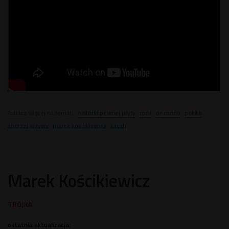
Zobacz więcej na temat:
historia pewnej płyty
rock
de mono
polska
andrzej krzywy
marek kościkiewicz
kayah
Marek Kościkiewicz
ostatnia aktualizacja: