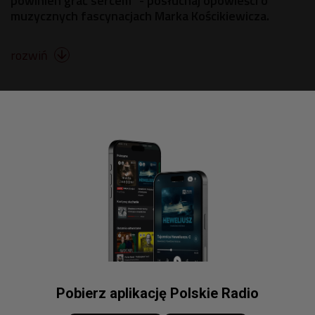
powinien grać sercem" - posłuchaj opowieści o
muzycznych fascynacjach Marka Kościkiewicza.
rozwiń

Pobierz aplikację Polskie Radio