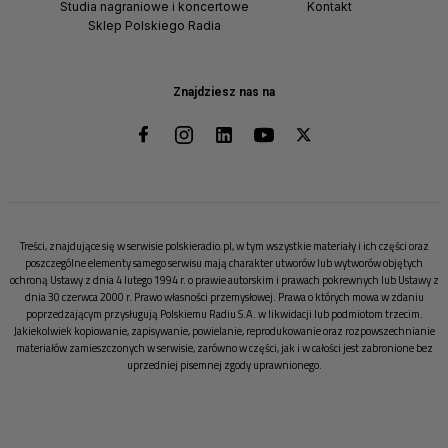
Studia nagraniowe i koncertowe
Kontakt
Sklep Polskiego Radia
Znajdziesz nas na
Treści, znajdujące się w serwisie polskieradio.pl, w tym wszystkie materiały i ich części oraz
poszczególne elementy samego serwisu mają charakter utworów lub wytworów objętych
ochroną Ustawy z dnia 4 lutego 1994 r. o prawie autorskim i prawach pokrewnych lub Ustawy z
dnia 30 czerwca 2000 r. Prawo własności przemysłowej. Prawa o których mowa w zdaniu
poprzedzającym przysługują Polskiemu Radiu S.A. w likwidacji lub podmiotom trzecim.
Jakiekolwiek kopiowanie, zapisywanie, powielanie, reprodukowanie oraz rozpowszechnianie
materiałów zamieszczonych w serwisie, zarówno w części, jak i w całości jest zabronione bez
uprzedniej pisemnej zgody uprawnionego.