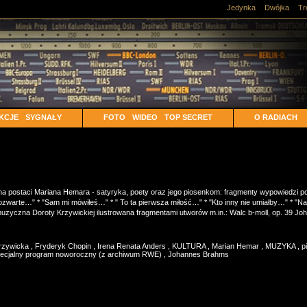
Jedynka
Dwójka
Tr
KCJE
SYGNAŁY
FOTO
WIDEO
TOP SECRET
O RADIACH
 postaci Mariana Hemara - satyryka, poety oraz jego piosenkom: fragmenty wypowiedzi po
warte…" * "Sam mi mówiłeś…" * " To ta pierwsza miłość…" * "Kto inny nie umiałby…" * "Nade
uzyczna Doroty Krzywickiej ilustrowana fragmentami utworów m.in.: Walc b-moll, op. 39 Jo
rzywicka
,
Fryderyk Chopin
,
Irena Renata Anders
,
KULTURA
,
Marian Hemar
,
MUZYKA
,
p
ecjalny program noworoczny (z archiwum RWE)
,
Johannes Brahms