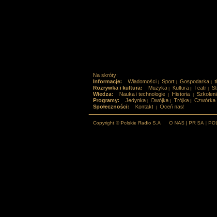
Na skróty:
Informacje:
Wiadomości
Sport
Gospodarka
t
|
|
|
Rozrywka i kultura:
Muzyka
Kultura
Teatr
St
|
|
|
Wiedza:
Nauka i technologie
Historia
Szkoleni
|
|
Programy:
Jedynka
Dwójka
Trójka
Czwórka
|
|
|
Społeczności:
Kontakt
Oceń nas!
|
Copyright © Polskie Radio S.A
O NAS
|
PR SA
|
PO