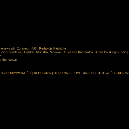
henews.pl
Euranet
IAR
Redakcja Katolicka
|
|
|
udio Reportażu
Polska Orkiestra Radiowa
Orkiestra Kameralna
Chór Polskiego Radia
|
|
|
|
a
thenews.pl
|
LITYKA PRYWATNOŚCI
|
REGULAMIN
|
REKLAMA
|
PROMOCJA
|
CZĘSTOTLIWOŚCI
|
KONTA