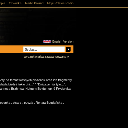
ójka
Czwórka
Radio Poland
Moje Polskie Radio
English Version
wyszukiwarka zaawansowana »
ety na temat własnych piosenek oraz ich fragmenty
jdą kiedyś takie dni…" * "Dni przemija tyle…".
hannesa Brahmsa, Nokturn Es-dur, op. 9 Fryderyka
iosenka
,
pisarz
,
poezja
,
Renata Bogdańska
,