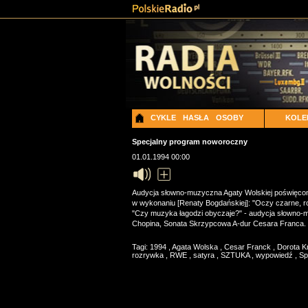
CYKLE
HASŁA
OSOBY
KOLE
Specjalny program noworoczny
01.01.1994 00:00
Audycja słowno-muzyczna Agaty Wolskiej poświęcona
w wykonaniu [Renaty Bogdańskiej]: "Oczy czarne, roz
"Czy muzyka łagodzi obyczaje?" - audycja słowno-m
Chopina, Sonata Skrzypcowa A-dur Cesara Franca.
Tagi:
1994
,
Agata Wolska
,
Cesar Franck
,
Dorota K
rozrywka
,
RWE
,
satyra
,
SZTUKA
,
wypowiedź
,
Sp