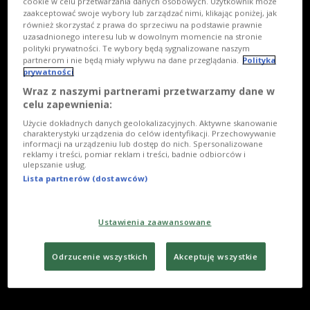
cookie w celu przetwarzania danych osobowych. Użytkownik może
zaakceptować swoje wybory lub zarządzać nimi, klikając poniżej, jak
również skorzystać z prawa do sprzeciwu na podstawie prawnie
uzasadnionego interesu lub w dowolnym momencie na stronie
polityki prywatności. Te wybory będą sygnalizowane naszym
partnerom i nie będą miały wpływu na dane przeglądania.
Polityka
prywatności
Wraz z naszymi partnerami przetwarzamy dane w
celu zapewnienia:
Użycie dokładnych danych geolokalizacyjnych. Aktywne skanowanie
charakterystyki urządzenia do celów identyfikacji. Przechowywanie
informacji na urządzeniu lub dostęp do nich. Spersonalizowane
reklamy i treści, pomiar reklam i treści, badnie odbiorców i
ulepszanie usług.
Lista partnerów (dostawców)
Ustawienia zaawansowane
Odrzucenie wszystkich
Akceptuję wszystkie