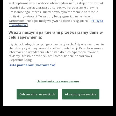
zaakceptować swoje wybory lub zarządzać nimi, klikając poniżej, jak
również skorzystać z prawa do sprzeciwu na podstawie prawnie
uzasadnionego interesu lub w dowolnym momencie na stronie
polityki prywatności. Te wybory będą sygnalizowane naszym
partnerom i nie będą miały wpływu na dane przeglądania.
Polityka
prywatności
Wraz z naszymi partnerami przetwarzamy dane w
celu zapewnienia:
Użycie dokładnych danych geolokalizacyjnych. Aktywne skanowanie
charakterystyki urządzenia do celów identyfikacji. Przechowywanie
informacji na urządzeniu lub dostęp do nich. Spersonalizowane
reklamy i treści, pomiar reklam i treści, badnie odbiorców i
ulepszanie usług.
Lista partnerów (dostawców)
Ustawienia zaawansowane
Odrzucenie wszystkich
Akceptuję wszystkie