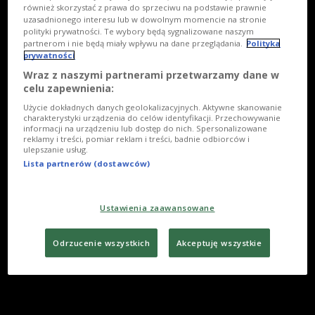
również skorzystać z prawa do sprzeciwu na podstawie prawnie
uzasadnionego interesu lub w dowolnym momencie na stronie
polityki prywatności. Te wybory będą sygnalizowane naszym
partnerom i nie będą miały wpływu na dane przeglądania.
Polityka
prywatności
Wraz z naszymi partnerami przetwarzamy dane w
celu zapewnienia:
Użycie dokładnych danych geolokalizacyjnych. Aktywne skanowanie
charakterystyki urządzenia do celów identyfikacji. Przechowywanie
informacji na urządzeniu lub dostęp do nich. Spersonalizowane
reklamy i treści, pomiar reklam i treści, badnie odbiorców i
ulepszanie usług.
Lista partnerów (dostawców)
Ustawienia zaawansowane
Odrzucenie wszystkich
Akceptuję wszystkie