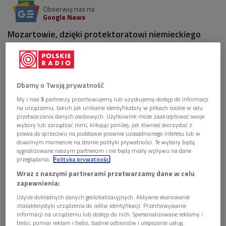
Obserwuj nas na
Google News
Mozartowie, dzięki protektoratowi niemieckiego
publicysty Melchiora Grimma, zasiadają przy jednym
stole z Ludwikiem XV, Marią Leszczyńską i ich
dworem.
Dbamy o Twoją prywatność
My i nasi
5
partnerzy przechowujemy lub uzyskujemy dostęp do informacji
na urządzeniu, takich jak unikalne identyfikatory w plikach cookie w celu
przetwarzania danych osobowych. Użytkownik może zaakceptować swoje
wybory lub zarządzać nimi, klikając poniżej, jak również skorzystać z
prawa do sprzeciwu na podstawie prawnie uzasadnionego interesu lub w
dowolnym momencie na stronie polityki prywatności. Te wybory będą
sygnalizowane naszym partnerom i nie będą miały wpływu na dane
przeglądania.
Polityka prywatności
Wraz z naszymi partnerami przetwarzamy dane w celu
zapewnienia:
Użycie dokładnych danych geolokalizacyjnych. Aktywne skanowanie
charakterystyki urządzenia do celów identyfikacji. Przechowywanie
Wersal
Foto: Tomasz Lina/East News
informacji na urządzeniu lub dostęp do nich. Spersonalizowane reklamy i
treści, pomiar reklam i treści, badnie odbiorców i ulepszanie usług.