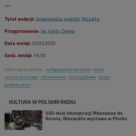
***
Tytuł audycji:
Siedemnaście podróży Mozarta
Przygotowanie:
Jan Kanty Zienko
Data emisji:
20.03.2026
Godz. emisji:
19.10
Zobacz więcej na temat:
wolfgang amadeusz mozart
wersal
ireneusz dembowski
olaf lubaszenko
maciej gudowski
dwójka
jan kanty zienko
KULTURA W POLSKIM RADIU:
500-lecie inkorporacji Mazowsza do
Korony. Niezwykła wystawa w Płocku