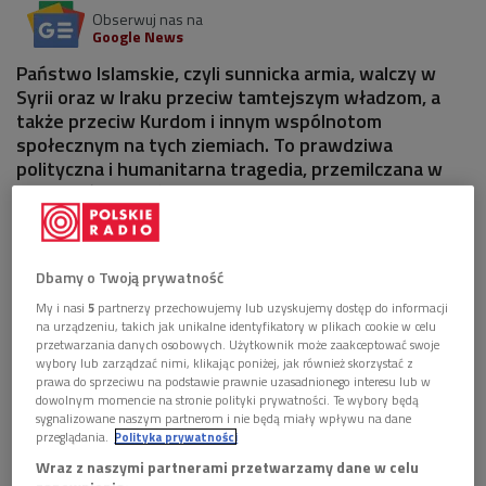
Obserwuj nas na
Google News
Państwo Islamskie, czyli sunnicka armia, walczy w
Syrii oraz w Iraku przeciw tamtejszym władzom, a
także przeciw Kurdom i innym wspólnotom
społecznym na tych ziemiach. To prawdziwa
polityczna i humanitarna tragedia, przemilczana w
większości mediów.
Dbamy o Twoją prywatność
My i nasi
5
partnerzy przechowujemy lub uzyskujemy dostęp do informacji
na urządzeniu, takich jak unikalne identyfikatory w plikach cookie w celu
przetwarzania danych osobowych. Użytkownik może zaakceptować swoje
wybory lub zarządzać nimi, klikając poniżej, jak również skorzystać z
prawa do sprzeciwu na podstawie prawnie uzasadnionego interesu lub w
dowolnym momencie na stronie polityki prywatności. Te wybory będą
sygnalizowane naszym partnerom i nie będą miały wpływu na dane
przeglądania.
Polityka prywatności
Wraz z naszymi partnerami przetwarzamy dane w celu