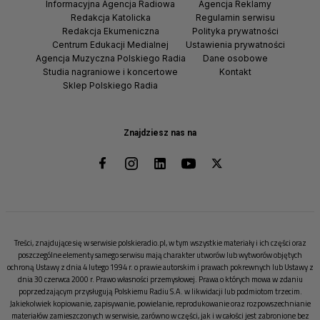
Informacyjna Agencja Radiowa
Agencja Reklamy
Redakcja Katolicka
Regulamin serwisu
Redakcja Ekumeniczna
Polityka prywatności
Centrum Edukacji Medialnej
Ustawienia prywatności
Agencja Muzyczna Polskiego Radia
Dane osobowe
Studia nagraniowe i koncertowe
Kontakt
Sklep Polskiego Radia
Znajdziesz nas na
Treści, znajdujące się w serwisie polskieradio.pl, w tym wszystkie materiały i ich części oraz
poszczególne elementy samego serwisu mają charakter utworów lub wytworów objętych
ochroną Ustawy z dnia 4 lutego 1994 r. o prawie autorskim i prawach pokrewnych lub Ustawy z
dnia 30 czerwca 2000 r. Prawo własności przemysłowej. Prawa o których mowa w zdaniu
poprzedzającym przysługują Polskiemu Radiu S.A. w likwidacji lub podmiotom trzecim.
Jakiekolwiek kopiowanie, zapisywanie, powielanie, reprodukowanie oraz rozpowszechnianie
materiałów zamieszczonych w serwisie, zarówno w części, jak i w całości jest zabronione bez