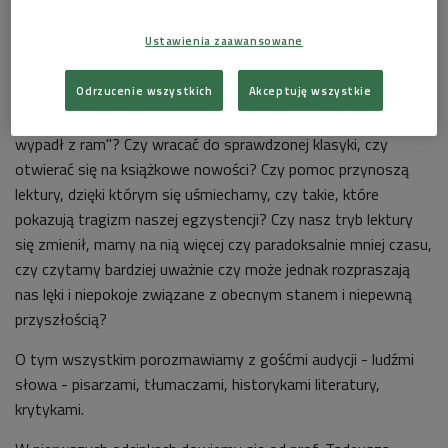
Ustawienia zaawansowane
zdj. il.
Foto: Grzegorz Śledź/PR2
Odrzucenie wszystkich
Akceptuję wszystkie
Co czytać, kiedy - jak to mówił Szekspirowski Hamlet - "czas
wypadł z ram"? Czy wracać do sprawdzonej klasyki, czy
otwierać się na książkowe nowości? Czy pomoc przynoszą
lektury, dzięki którym się uśmiechamy, czy takie, które
pokazują tragizm naszej egzystencji? Czy nasz tryb lektury
się zmienił, mamy na nią więcej czy paradoksalnie mniej czasu,
czy czytamy bardziej uważnie czy może jednak rozpraszają
nas lęki i niepokoje związane z obecnym stanem i niepewną
przyszłością?
O tym wszystkim porozmawiamy z gośćmi audycji - ludźmi
słowa - pisarzami, tłumaczami, historykami literatury,
krytykami.