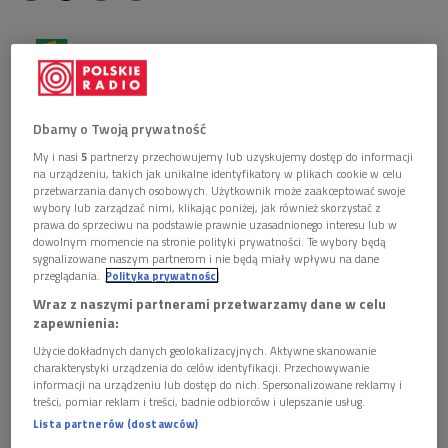
Obserwuj nas na
Google News
O swoich literackich pasjach i sekretach, o książkach,
które mogą pomóc w trudnym czasie, opowiadać
Dbamy o Twoją prywatność
będą pisarze, tłumacze i znawcy literatury. Czekamy
My i nasi
5
partnerzy przechowujemy lub uzyskujemy dostęp do informacji
także na Państwa opowieści o książkach, które w
na urządzeniu, takich jak unikalne identyfikatory w plikach cookie w celu
tym trudnym czasie są "literackimi
przetwarzania danych osobowych. Użytkownik może zaakceptować swoje
wybory lub zarządzać nimi, klikając poniżej, jak również skorzystać z
witaminami". Audycja od poniedziałku do piątku, o
prawa do sprzeciwu na podstawie prawnie uzasadnionego interesu lub w
godz. 16.45, w ramach "Wybieram Dwójkę".
dowolnym momencie na stronie polityki prywatności. Te wybory będą
sygnalizowane naszym partnerom i nie będą miały wpływu na dane
przeglądania.
Polityka prywatności
Wraz z naszymi partnerami przetwarzamy dane w celu
zapewnienia:
Użycie dokładnych danych geolokalizacyjnych. Aktywne skanowanie
charakterystyki urządzenia do celów identyfikacji. Przechowywanie
informacji na urządzeniu lub dostęp do nich. Spersonalizowane reklamy i
treści, pomiar reklam i treści, badnie odbiorców i ulepszanie usług.
Lista partnerów (dostawców)