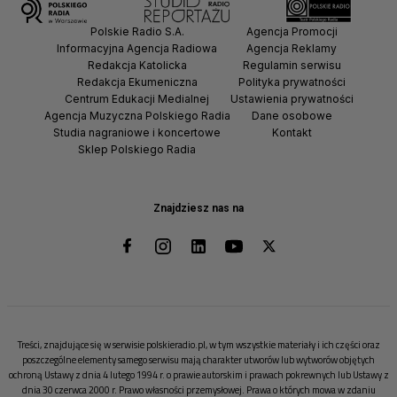
Polskie Radio S.A.
Agencja Promocji
Informacyjna Agencja Radiowa
Agencja Reklamy
Redakcja Katolicka
Regulamin serwisu
Redakcja Ekumeniczna
Polityka prywatności
Centrum Edukacji Medialnej
Ustawienia prywatności
Agencja Muzyczna Polskiego Radia
Dane osobowe
Studia nagraniowe i koncertowe
Kontakt
Sklep Polskiego Radia
Znajdziesz nas na
Treści, znajdujące się w serwisie polskieradio.pl, w tym wszystkie materiały i ich części oraz
poszczególne elementy samego serwisu mają charakter utworów lub wytworów objętych
ochroną Ustawy z dnia 4 lutego 1994 r. o prawie autorskim i prawach pokrewnych lub Ustawy z
dnia 30 czerwca 2000 r. Prawo własności przemysłowej. Prawa o których mowa w zdaniu