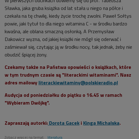
W pierwszych odcinkach dowiemy się od prof. Tadeusza
Sławka, jaka gruba książka od lat stała u niego na półce i
czekała na tę chwilę, kiedy życie trochę zwolni. Paweł Sołtys
powie, jaki tytuł to dla niego witamina C - w środku bardzo
kwaśna, ale oblana smaczną osłonką. A Przemysław
Dakowicz wyzna, od jakiej książki nie mógł się oderwać i
zaśmiewał się, czytając ją w środku nocy, tak jednak, żeby nie
obudzić śpiącej żony.
Czekamy także na Państwa opowieści o książkach, które
w tym trudnym czasie są "literackimi witaminami". Nasz
adres mailowy
literackiewitaminy@polskieradio.pl
Audycja od poniedziałku do piątku o 16.45 w ramach
"Wybieram Dwójkę".
Zapraszają autorki:
Dorota Gacek
i
Kinga Michalska
.
Zobacz więcej na temat:
literatura