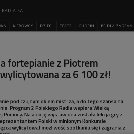
 RADIA SA
RKA
KIEROWCY
DZIECI
TEATR
CHOPIN
PR DLA ZAGRAN

na fortepianie z Piotrem
wylicytowana za 6 100 zł!
anie pod czujnym okiem mistrza, a do tego szansa na
ie. Program 2 Polskiego Radia wspiera Wielką
j Pomocy. Na aukcję wystawiona została lekcja gry z
reprezentantem Polski w minionym Konkursie
zca wylicytował możliwość spotkania się i zagrania z