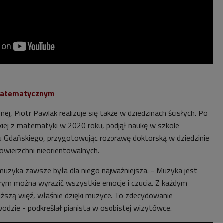
 matematycznym
nej, Piotr Pawlak realizuje się także w dziedzinach ścisłych. Po
kiej z matematyki w 2020 roku, podjął naukę w szkole
u Gdańskiego, przygotowując rozprawę doktorską w dziedzinie
wierzchni nieorientowalnych.
 muzyka zawsze była dla niego najważniejsza. - Muzyka jest
rym można wyrazić wszystkie emocje i czucia. Z każdym
iższą więź, właśnie dzięki muzyce. To zdecydowanie
odzie - podkreślał pianista w osobistej wizytówce.