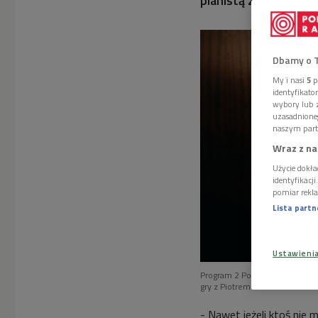
pianistą za 6 100 zło
Dbamy o 
My i nasi
5
p
identyfikat
wybory lub z
uzasadnione
naszym part
Wraz z na
Użycie dokła
identyfikacj
pomiar rekla
Lista part
Ustawieni
Program 2 Polskiego Radia wsp
gry z Piotrem Pawlakiem
Foto
- Nawet jeżeli ktoś nie 