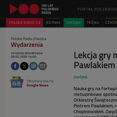
PORTAL POLSKIEGO
POLSKIE RADIO 24
JEDYNKA
DWÓJKA
TRÓJKA
CZWÓ
Polskie Radio
Dwójka
Wydarzenia
Lekcja gry 
ostatnia aktualizacja:
09.02.2026 14:00
Pawlakiem 
Obserwuj nas na
Google News
Nauka gry na fortepi
nietuzinkowe spotkan
Orkiestrę Świąteczne
Piotrem Pawlakiem, 
Chopinowskim. Zwycię