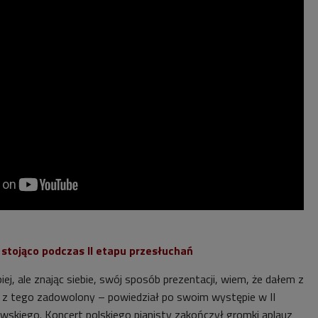
stojąco podczas II etapu przesłuchań
ej, ale znając siebie, swój sposób prezentacji, wiem, że dałem z
 z tego zadowolony – powiedział po swoim występie w II
wskiego. Koncert polskiego pianisty zakończył gromki aplauz