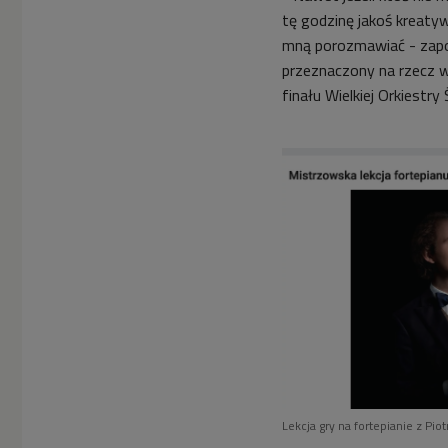
tę godzinę jakoś kreaty
mną porozmawiać - zapo
przeznaczony na rzecz
w
finału Wielkiej Orkiestr
Lekcja gry na fortepianie z Pi