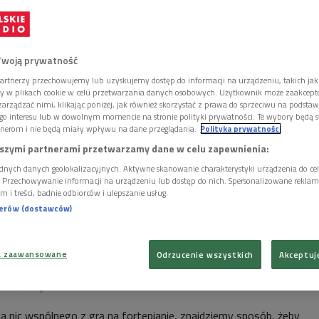
tych!
Twoją prywatność
artnerzy przechowujemy lub uzyskujemy dostęp do informacji na urządzeniu, takich jak
ory w plikach cookie w celu przetwarzania danych osobowych. Użytkownik może zaakcep
arządzać nimi, klikając poniżej, jak również skorzystać z prawa do sprzeciwu na podsta
go interesu lub w dowolnym momencie na stronie polityki prywatności. Te wybory będą 
nerom i nie będą miały wpływu na dane przeglądania.
Polityka prywatności
szymi partnerami przetwarzamy dane w celu zapewnienia:
dnych danych geolokalizacyjnych. Aktywne skanowanie charakterystyki urządzenia do ce
i. Przechowywanie informacji na urządzeniu lub dostęp do nich. Spersonalizowane reklamy 
m i treści, badnie odbiorców i ulepszanie usług.
nerów (dostawców)
a zaawansowane
Odrzucenie wszystkich
Akceptuj
iera Wielką Orkiestrę Świątecznej Pomocy. Na aukcję wystawiona została lekcja
: NIFC/ KrzysztofSzlezak
ma nic wspólnego z grą na fortepianie, znajdziemy sposób, żeby