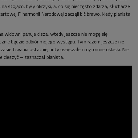
 na stojąco, były okrzyki, a, co się nieczęsto zdarza, słuchacze
rtowej Filharmonii Narodowej zaczęli bić brawo, kiedy pianista
na widowni panuje cisza, wtedy jeszcze nie mogę się
ecznie będzie odbiór mojego występu. Tym razem jeszcze nie
czasie trwania ostatniej nuty usłyszałem ogromne oklaski. Nie
e cieszyć – zaznaczał pianista.