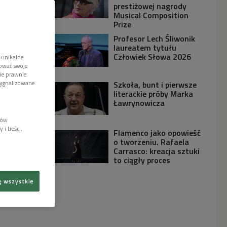
prestiżowej nagrody
Musical Composition
Prize
Profesor Lech Śliwonik
laureatem tytułu
Człowiek Słowa 2026
 unikalne
tować swoje
wie prawnie
sygnalizowane
Szkoła, bunt i pierwsze
literackie próby Marka
Ławrynowicza
lów
i treści,
Flamenco jako opowieść
o tworzeniu. Rafaela
Carrasco: kreacja sztuki
to ciągły proces
ę wszystkie