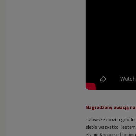
Nagrodzony owacją na 
- Zawsze można grać lepi
siebie wszystko. Jestem
etapie Konkursu Chopino