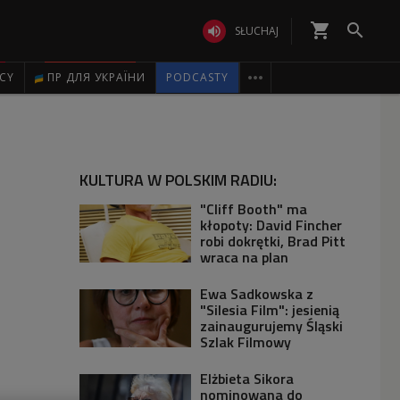
shopping_cart


SŁUCHAJ

ICY
ПР ДЛЯ УКРАЇНИ
PODCASTY
KULTURA W POLSKIM RADIU:
"Cliff Booth" ma
kłopoty: David Fincher
robi dokrętki, Brad Pitt
wraca na plan
Ewa Sadkowska z
"Silesia Film": jesienią
zainaugurujemy Śląski
Szlak Filmowy
Elżbieta Sikora
nominowana do