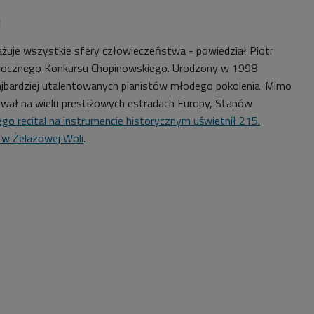
!
gażuje wszystkie sfery człowieczeństwa - powiedział Piotr
rocznego Konkursu Chopinowskiego. Urodzony w 1998
ajbardziej utalentowanych pianistów młodego pokolenia. Mimo
wał na wielu prestiżowych estradach Europy, Stanów
ego recital na instrumencie historycznym uświetnił 215.
a w Żelazowej Woli
.