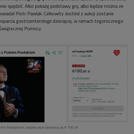
wnie spędzić. Albo pokażę podstawy gry, albo będzie można ze
wiadał Piotr Pawlak. Całkowity d
ochód z aukcji zostanie
sparcia
gastroenterologii dziecięcej, w ramach tegorocznego
y Świątecznej Pomocy.
otrem Pawlakiem została wylicytowana za 6 100 zł!