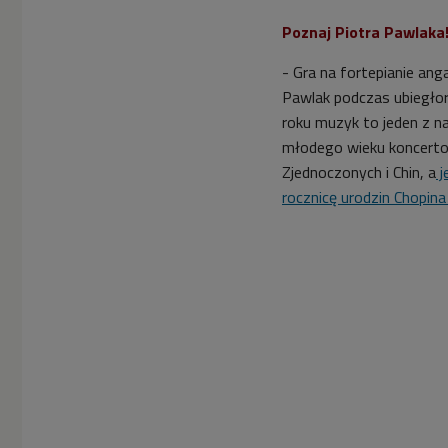
Poznaj Piotra Pawlaka
- Gra na fortepianie an
Pawlak podczas ubiegło
roku muzyk to jeden z n
młodego wieku koncerto
Zjednoczonych i Chin, a
j
rocznicę urodzin Chopin