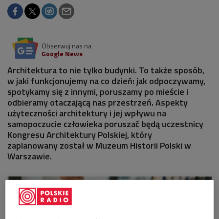
Obserwuj nas na
Google News
Architektura to nie tylko budynki. To także sposób,
w jaki funkcjonujemy na co dzień: jak odpoczywamy,
spotykamy się z innymi, poruszamy po mieście i
odbieramy otaczającą nas przestrzeń. Aspekty
użyteczności architektury i jej wpływu na
samopoczucie człowieka poruszać będą uczestnicy
Kongresu Architektury Polskiej, który
zaplanowany został w Muzeum Historii Polski w
Warszawie.