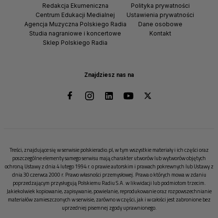
Redakcja Ekumeniczna
Polityka prywatności
Centrum Edukacji Medialnej
Ustawienia prywatności
Agencja Muzyczna Polskiego Radia
Dane osobowe
Studia nagraniowe i koncertowe
Kontakt
Sklep Polskiego Radia
Znajdziesz nas na
Treści, znajdujące się w serwisie polskieradio.pl, w tym wszystkie materiały i ich części oraz
poszczególne elementy samego serwisu mają charakter utworów lub wytworów objętych
ochroną Ustawy z dnia 4 lutego 1994 r. o prawie autorskim i prawach pokrewnych lub Ustawy z
dnia 30 czerwca 2000 r. Prawo własności przemysłowej. Prawa o których mowa w zdaniu
poprzedzającym przysługują Polskiemu Radiu S.A. w likwidacji lub podmiotom trzecim.
Jakiekolwiek kopiowanie, zapisywanie, powielanie, reprodukowanie oraz rozpowszechnianie
materiałów zamieszczonych w serwisie, zarówno w części, jak i w całości jest zabronione bez
uprzedniej pisemnej zgody uprawnionego.