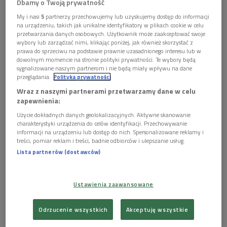
Dbamy o Twoją prywatność
My i nasi
5
partnerzy przechowujemy lub uzyskujemy dostęp do informacji
na urządzeniu, takich jak unikalne identyfikatory w plikach cookie w celu
przetwarzania danych osobowych. Użytkownik może zaakceptować swoje
wybory lub zarządzać nimi, klikając poniżej, jak również skorzystać z
prawa do sprzeciwu na podstawie prawnie uzasadnionego interesu lub w
dowolnym momencie na stronie polityki prywatności. Te wybory będą
sygnalizowane naszym partnerom i nie będą miały wpływu na dane
przeglądania.
Polityka prywatności
Nowoczesna architektura coraz częściej staje się tematem rozmowy nie tylko
o estetyce, ale także o jakości życia, relacjach społecznych i sposobie
Wraz z naszymi partnerami przetwarzamy dane w celu
funkcjonowania mieszkańców w przestrzeni miasta.
Foto: Shutterstock
zapewnienia:
Użycie dokładnych danych geolokalizacyjnych. Aktywne skanowanie
Hasłem tegorocznej edycji spotkania jest "Przestrzeń –
charakterystyki urządzenia do celów identyfikacji. Przechowywanie
wartość i odpowiedzialność". Organizatorzy kongresu chcą
informacji na urządzeniu lub dostęp do nich. Spersonalizowane reklamy i
treści, pomiar reklam i treści, badnie odbiorców i ulepszanie usług.
spojrzeć na architekturę szerzej, a nie tylko przez pryzmat
Lista partnerów (dostawców)
estetyki czy inwestycji. Jak zaznaczają, w centrum uwagi
znajdzie się człowiek i jego codzienne doświadczenie miasta.
Ustawienia zaawansowane
– Już najwyższy czas, żeby porozmawiać o architekturze, ale
w ujęciu społecznym – podkreślał Piotr Fokczyński, prezes
Odrzucenie wszystkich
Akceptuję wszystkie
Krajowej Rady Izby Architektów RP. Jak dodaje, dobrze
zaprojektowana przestrzeń publiczna może realnie wpływać