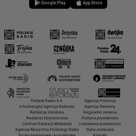
Google Play
App Store
Polskie Radio S.A.
Agencja Promocji
Informacyjna Agencja Radiowa
Agencja Reklamy
Redakcja Katolicka
Regulamin serwisu
Redakcja Ekumeniczna
Polityka prywatności
Centrum Edukacji Medialnej
Ustawienia prywatności
Agencja Muzyczna Polskiego Radia
Dane osobowe
Studia nagraniowe i koncertowe
Kontakt