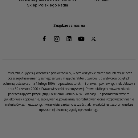
Sklep Polskiego Radia
Znajdziesz nas na
Treści, znajdujące się w serwisie polskieradio.pl, w tym wszystkie materiały i ich części oraz
poszczególne elementy samego serwisu mają charakter utworów lub wytworów objętych
ochroną Ustawy z dnia 4 lutego 1994 r. o prawie autorskim i prawach pokrewnych lub Ustawy z
dnia 30 czerwca 2000 r. Prawo własności przemysłowej. Prawa o których mowa w zdaniu
poprzedzającym przysługują Polskiemu Radiu S.A. w likwidacji lub podmiotom trzecim.
Jakiekolwiek kopiowanie, zapisywanie, powielanie, reprodukowanie oraz rozpowszechnianie
materiałów zamieszczonych w serwisie, zarówno w części, jak i w całości jest zabronione bez
uprzedniej pisemnej zgody uprawnionego.