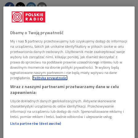
Obserwuj nas na
Dbamy o Twoją prywatność
Google News
My i nasi
5
partnerzy przechowujemy lub uzyskujemy dostęp do informacji
W dniach 5 - 8 maja w Ośrodku Chopinowskim w
na urządzeniu, takich jak unikalne identyfikatory w plikach cookie w celu
Szafarni spotkają się młodzi pianiści z wielu
przetwarzania danych osobowych. Użytkownik może zaakceptować swoje
zakątków świata, aby zaprezentować swoje
wybory lub zarządzać nimi, klikając poniżej, jak również skorzystać z
prawa do sprzeciwu na podstawie prawnie uzasadnionego interesu lub w
umiejętności przed wybitnym jury.
dowolnym momencie na stronie polityki prywatności. Te wybory będą
sygnalizowane naszym partnerom i nie będą miały wpływu na dane
przeglądania.
Polityka prywatności
Ideą
19. Międzynarodowego Konkursu Pianistycznego im.
Wraz z naszymi partnerami przetwarzamy dane w celu
F. Chopina dla Dzieci i Młodzieży
, Szafarnia 2011 jest
zapewnienia:
wspólne przeżywanie muzyki przez młodych pianistów,
Użycie dokładnych danych geolokalizacyjnych. Aktywne skanowanie
wymiana doświadczeń i porozumienie ponad różnicami
charakterystyki urządzenia do celów identyfikacji. Przechowywanie
kulturowymi, dzięki uniwersalnemu językowi jakim jest
informacji na urządzeniu lub dostęp do nich. Spersonalizowane reklamy i
treści, pomiar reklam i treści, badnie odbiorców i ulepszanie usług.
muzyka.
Lista partnerów (dostawców)
W skład jury Konkursu wchodzą wybitni pianiści i pedagodzy z