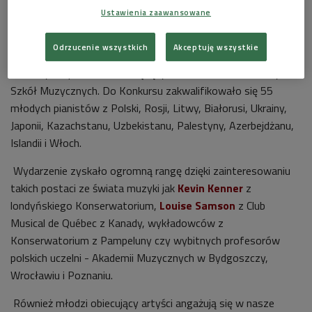
Polski i z zagranicy. Biorą w nim udział młodzi pianiści w wieku
Ustawienia zaawansowane
od 6 do 18 lat, swój program prezentują w czterech
kategoriach wiekowych (pierwsza - do lat 10, druga - do lat
Odrzucenie wszystkich
Akceptuję wszystkie
13, trzecia - do lat 16, czwarta - do lat 18). Konkurs jest
otwarty dla pianistów nie będących uczniami Państwowych
Szkół Muzycznych. Do Konkursu zakwalifikowało się 55
młodych pianistów z Polski, Rosji, Litwy, Białorusi, Ukrainy,
Japonii, Kazachstanu, Uzbekistanu, Palestyny, Azerbejdżanu,
Islandii i Włoch.
Wydarzenie zyskało ogromną rangę dzięki zainteresowaniu
takich postaci ze świata muzyki jak
Kevin Kenner
z
londyńskiego Konserwatorium,
Louise Samson
z Club
Musical de Québec z Kanady, wykładowców z
Konserwatorium z Pampeluny czy wybitnych profesorów
polskich uczelni - Akademii Muzycznych w Bydgoszczy,
Wrocławiu i Poznaniu.
Również młodzi obiecujący artyści angażują się w nasze