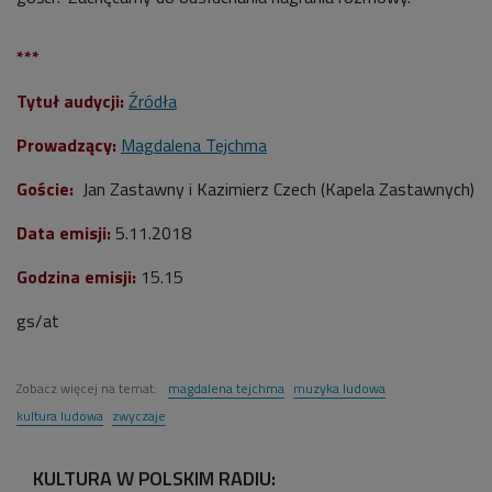
***
Tytuł audycji:
Źródła
Prowadzący:
Magdalena Tejchma
Goście:
Jan Zastawny i Kazimierz Czech (Kapela Zastawnych)
Data emisji:
5.11.2018
Godzina emisji:
15.15
gs/at
Zobacz więcej na temat:
magdalena tejchma
muzyka ludowa
kultura ludowa
zwyczaje
KULTURA W POLSKIM RADIU: