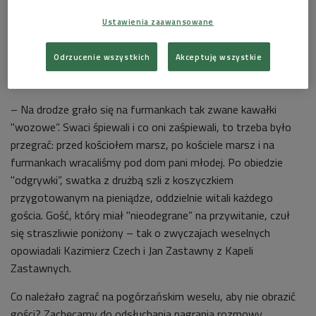
Ustawienia zaawansowane
Odrzucenie wszystkich
Akceptuję wszystkie
Wesele na pogórzu. Orszak weselny na saniach w drodze do kościoła.
Foto:
Rohrich archiwum NAC
–
Na drodze grało się na furmankach tak zwane kawałki
"wozowe”. Swaci śpiewali i co oni zaśpiewali, to trzeba było
przegrać: przed kościołem marsz, po kościele marsz i na
furmankach wracaliśmy pod dom pani młodej. Po obiedzie
"odgrywki”, swatka z drużbą szli z koszyczkiem
przygotowanym na pieniądze, oddzielnie witali każdego
gościa. Gość, który miał "nieodegrane” na przywitanie, czuł
się straszliwie poniżony – tak o zwyczajach weselnych
opowiadali Kazimierz Czech i Jan Zastawny z Kapeli
Zastawnych.
Co należało zagrać na pogórzańskim weselu, aby nie obrazić
gości? Zachęcamy do odsłuchania nagrania rozmowy.