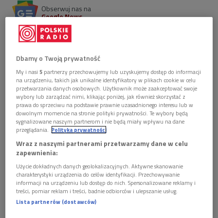
Obserwuj nas na
Google News
O pogórzańskich weselach i zabawach opowiadali w
"Źródłach" członkowie Kapeli Zastawnych z
Brzostku, Jan Zastawny i Kazimierz Czech.
Dbamy o Twoją prywatność
My i nasi
5
partnerzy przechowujemy lub uzyskujemy dostęp do informacji
1 plik
AUDIO
na urządzeniu, takich jak unikalne identyfikatory w plikach cookie w celu
przetwarzania danych osobowych. Użytkownik może zaakceptować swoje


wybory lub zarządzać nimi, klikając poniżej, jak również skorzystać z
18'33
prawa do sprzeciwu na podstawie prawnie uzasadnionego interesu lub w
dowolnym momencie na stronie polityki prywatności. Te wybory będą
Zwyczaje weselne na Pogórzu (Dwójka/Źródła)
sygnalizowane naszym partnerom i nie będą miały wpływu na dane
przeglądania.
Polityka prywatności
Wraz z naszymi partnerami przetwarzamy dane w celu
zapewnienia:
Użycie dokładnych danych geolokalizacyjnych. Aktywne skanowanie
charakterystyki urządzenia do celów identyfikacji. Przechowywanie
informacji na urządzeniu lub dostęp do nich. Spersonalizowane reklamy i
treści, pomiar reklam i treści, badnie odbiorców i ulepszanie usług.
Lista partnerów (dostawców)