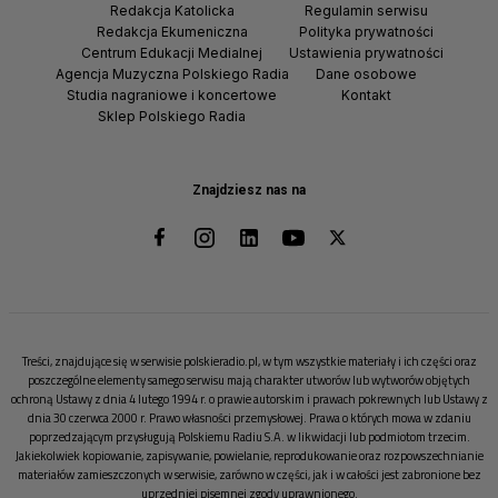
Redakcja Katolicka
Regulamin serwisu
Redakcja Ekumeniczna
Polityka prywatności
Centrum Edukacji Medialnej
Ustawienia prywatności
Agencja Muzyczna Polskiego Radia
Dane osobowe
Studia nagraniowe i koncertowe
Kontakt
Sklep Polskiego Radia
Znajdziesz nas na
Treści, znajdujące się w serwisie polskieradio.pl, w tym wszystkie materiały i ich części oraz
poszczególne elementy samego serwisu mają charakter utworów lub wytworów objętych
ochroną Ustawy z dnia 4 lutego 1994 r. o prawie autorskim i prawach pokrewnych lub Ustawy z
dnia 30 czerwca 2000 r. Prawo własności przemysłowej. Prawa o których mowa w zdaniu
poprzedzającym przysługują Polskiemu Radiu S.A. w likwidacji lub podmiotom trzecim.
Jakiekolwiek kopiowanie, zapisywanie, powielanie, reprodukowanie oraz rozpowszechnianie
materiałów zamieszczonych w serwisie, zarówno w części, jak i w całości jest zabronione bez
uprzedniej pisemnej zgody uprawnionego.