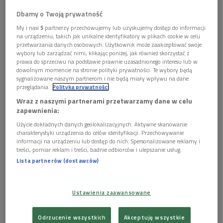
Obserwuj nas na
Dbamy o Twoją prywatność
Google News
My i nasi
5
partnerzy przechowujemy lub uzyskujemy dostęp do informacji
8 - 12 grudnia 2008, godz. 11:45
na urządzeniu, takich jak unikalne identyfikatory w plikach cookie w celu
przetwarzania danych osobowych. Użytkownik może zaakceptować swoje
wybory lub zarządzać nimi, klikając poniżej, jak również skorzystać z
Gościem w Zapiskach ze współczesności jest tym raz Józef
prawa do sprzeciwu na podstawie prawnie uzasadnionego interesu lub w
dowolnym momencie na stronie polityki prywatności. Te wybory będą
Hen - pisarz, publisycta, autor utworów dramatycznych i
sygnalizowane naszym partnerom i nie będą miały wpływu na dane
scenariuszy filmowych. 8 listopada tego roku skończył 85 lat.
przeglądania.
Polityka prywatności
Wraz z naszymi partnerami przetwarzamy dane w celu
Jako nastolatek brał udział w II wojnie światowej, najpierw
zapewnienia:
walcząc o życie w okupowanej Warszawie i podczas ucieczki
Użycie dokładnych danych geolokalizacyjnych. Aktywne skanowanie
na wschód, później jako żołnierz Wojska Polskiego.
charakterystyki urządzenia do celów identyfikacji. Przechowywanie
Dramatyczne przeżycia stały się tworzywem wielu jego
informacji na urządzeniu lub dostęp do nich. Spersonalizowane reklamy i
treści, pomiar reklam i treści, badnie odbiorców i ulepszanie usług.
książek.
Lista partnerów (dostawców)
Uprawia właściwie wszystkie gatunki prozy. Pisze powieści
historyczne („Crimen”, „Królewskie sny”)i współczesne
Ustawienia zaawansowane
(„Mgiełka”, „Odejście Afrodyty”), wspomnienia („Nowolipie”,
„Najpiękniejsze lata”), książki sensacyjne („Prawo i pięść”,
Odrzucenie wszystkich
Akceptuję wszystkie