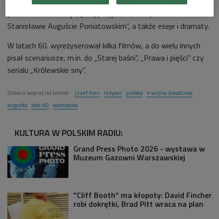
„Twarz pokerzysty”)i biograficzne („Ja, Michał z Montaigne”,
„Błazen – wielki mąż”, „Mój przyjaciel król. Opowieść o
Stanisławie Auguście Poniatowskim”, a także eseje i dramaty.
W latach 60. wyreżyserował kilka filmów, a do wielu innych
pisał scenariusze, m.in. do „Starej baśni”, „Prawa i pięści” czy
serialu „Królewskie sny”.
Zobacz więcej na temat:
józef hen
reżyser
polska
ii wojna światowa
augusta
lata 60
warszawa
KULTURA W POLSKIM RADIU:
Grand Press Photo 2026 - wystawa w
Muzeum Gazowni Warszawskiej
"Cliff Booth" ma kłopoty: David Fincher
robi dokrętki, Brad Pitt wraca na plan