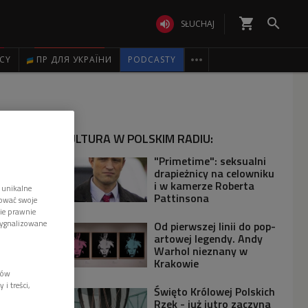
shopping_cart


SŁUCHAJ

ICY
ПР ДЛЯ УКРАЇНИ
PODCASTY
KULTURA W POLSKIM RADIU:
"Primetime": seksualni
drapieżnicy na celowniku
i w kamerze Roberta
 unikalne
Pattinsona
tować swoje
wie prawnie
sygnalizowane
Od pierwszej linii do pop-
artowej legendy. Andy
Warhol nieznany w
Krakowie
lów
i treści,
Święto Królowej Polskich
Rzek - już jutro zaczyna