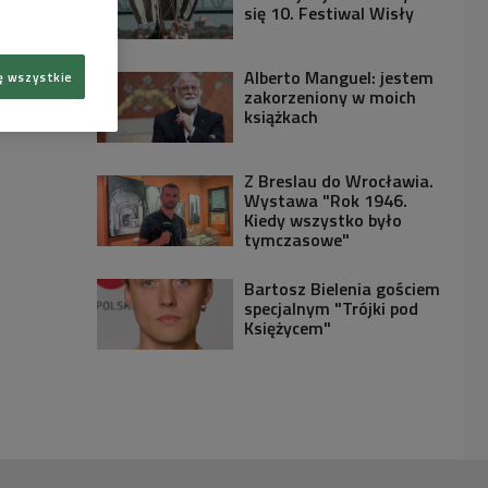
się 10. Festiwal Wisły
Alberto Manguel: jestem
ę wszystkie
zakorzeniony w moich
książkach
Z Breslau do Wrocławia.
Wystawa "Rok 1946.
Kiedy wszystko było
tymczasowe"
Bartosz Bielenia gościem
specjalnym "Trójki pod
Księżycem"