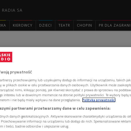
 RADIA SA
RKA
KIEROWCY
DZIECI
TEATR
CHOPIN
PR DLA ZAGRAN

iezwykłe: Witold Wirpsza
Twoją prywatność
artnerzy przechowujemy lub uzyskujemy dostęp do informacji na urządzeniu, takich jak
ory w plikach cookie w celu przetwarzania danych osobowych. Użytkownik może zaakcep
z. 21.30
arządzać nimi, klikając poniżej, jak również skorzystać z prawa do sprzeciwu na podsta
go interesu lub w dowolnym momencie na stronie polityki prywatności. Te wybory będą 
nerom i nie będą miały wpływu na dane przeglądania.
Polityka prywatności
udnia 1918 w Odessie - zm. 16 września 1985 w Berlinie. polski
szymi partnerami przetwarzamy dane w celu zapewnienia:
łumacz literatury niemieckiej.
dnych danych geolokalizacyjnych. Aktywne skanowanie charakterystyki urządzenia do ce
i. Przechowywanie informacji na urządzeniu lub dostęp do nich. Spersonalizowane reklamy 
Prawa UW oraz w Wyższej Szkole Muzycznej w Warszawie. Jako
m i treści, badnie odbiorców i ulepszanie usług.
 na łamach "Kuźni Młodych". Uczestnik kampanii wrześniowej