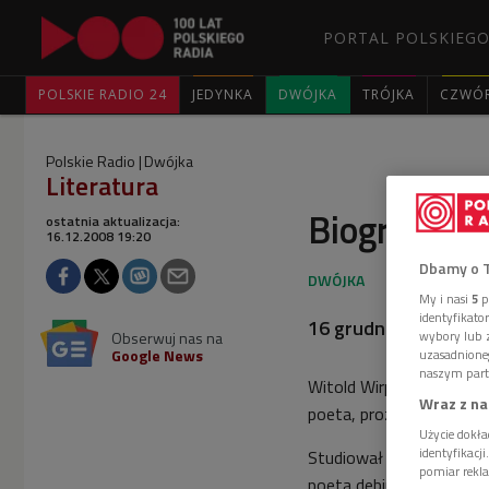
PORTAL POLSKIEGO
POLSKIE RADIO 24
JEDYNKA
DWÓJKA
TRÓJKA
CZWÓ
Polskie Radio
Dwójka
Literatura
Biografie n
ostatnia aktualizacja:
16.12.2008 19:20
Dbamy o 
My i nasi
5
p
identyfikat
16 grudnia 2008, god
wybory lub z
Obserwuj nas na
Google News
uzasadnione
naszym part
Witold Wirpsza, ur. 4 gr
Wraz z na
poeta, prozaik, krytyk, t
Użycie dokła
identyfikacj
Studiował na Wydziale 
pomiar rekla
poeta debiutował w 1935