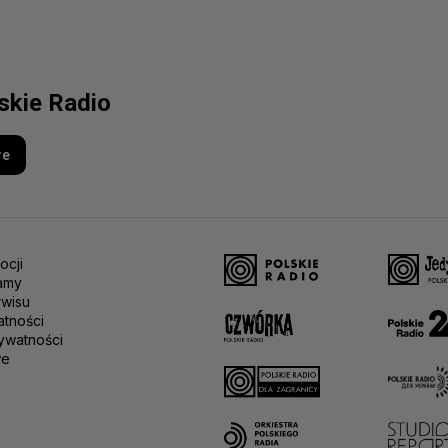
lskie Radio
re
ocji
amy
rwisu
atności
ywatności
we