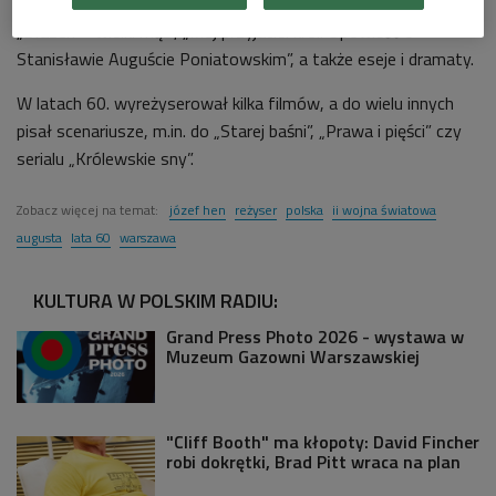
„Twarz pokerzysty”)i biograficzne („Ja, Michał z Montaigne”,
„Błazen – wielki mąż”, „Mój przyjaciel król. Opowieść o
Stanisławie Auguście Poniatowskim”, a także eseje i dramaty.
W latach 60. wyreżyserował kilka filmów, a do wielu innych
pisał scenariusze, m.in. do „Starej baśni”, „Prawa i pięści” czy
serialu „Królewskie sny”.
Zobacz więcej na temat:
józef hen
reżyser
polska
ii wojna światowa
augusta
lata 60
warszawa
KULTURA W POLSKIM RADIU:
Grand Press Photo 2026 - wystawa w
Muzeum Gazowni Warszawskiej
"Cliff Booth" ma kłopoty: David Fincher
robi dokrętki, Brad Pitt wraca na plan