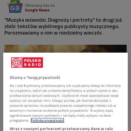
Obserwuj nas na
Google News
"Muzyka wzwodzi. Diagnozy i portrety" to drugi już
zbiór tekstów wybitnego publicysty muzycznego.
Porozmawiamy o nim w niedzielny wieczór.
Dbamy o Twoją prywatność
My i nasi
5
partnerzy przechowujemy lub uzyskujemy dostęp do informacji
na urządzeniu, takich jak unikalne identyfikatory w plikach cookie w celu
przetwarzania danych osobowych. Użytkownik może zaakceptować swoje
wybory lub zarządzać nimi, klikając poniżej, jak również skorzystać z
prawa do sprzeciwu na podstawie prawnie uzasadnionego interesu lub w
dowolnym momencie na stronie polityki prywatności. Te wybory będą
sygnalizowane naszym partnerom i nie będą miały wpływu na dane
Andrzej Chłopecki - związany z Programem 2 Polskiego Radia - był wybitnym
przeglądania.
Polityka prywatności
publicystą, "samotnym wilkiem" polskiej krytyki muzycznej
Foto: Jan
Bebel/zbiory Archiwum Polskiego Radia.
Wraz z naszymi partnerami przetwarzamy dane w celu