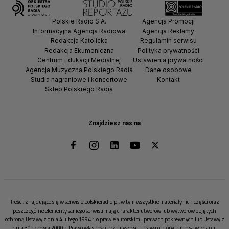
Polskie Radio S.A.
Agencja Promocji
Informacyjna Agencja Radiowa
Agencja Reklamy
Redakcja Katolicka
Regulamin serwisu
Redakcja Ekumeniczna
Polityka prywatności
Centrum Edukacji Medialnej
Ustawienia prywatności
Agencja Muzyczna Polskiego Radia
Dane osobowe
Studia nagraniowe i koncertowe
Kontakt
Sklep Polskiego Radia
Znajdziesz nas na
Treści, znajdujące się w serwisie polskieradio.pl, w tym wszystkie materiały i ich części oraz
poszczególne elementy samego serwisu mają charakter utworów lub wytworów objętych
ochroną Ustawy z dnia 4 lutego 1994 r. o prawie autorskim i prawach pokrewnych lub Ustawy z
dnia 30 czerwca 2000 r. Prawo własności przemysłowej. Prawa o których mowa w zdaniu