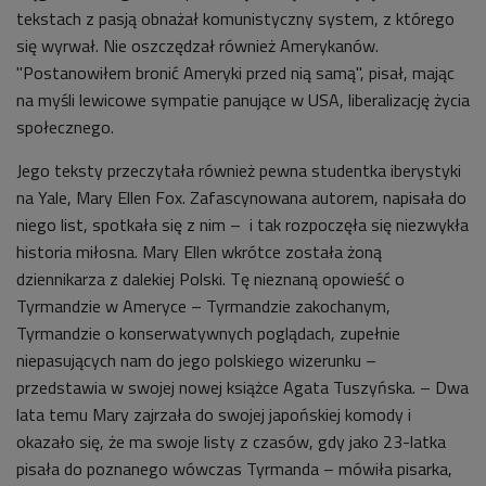
tekstach z pasją obnażał komunistyczny system, z którego
się wyrwał. Nie oszczędzał również Amerykanów.
"Postanowiłem bronić Ameryki przed nią samą", pisał, mając
na myśli lewicowe sympatie panujące w USA, liberalizację życia
społecznego.
Jego teksty przeczytała również pewna studentka iberystyki
na Yale, Mary Ellen Fox. Zafascynowana autorem, napisała do
niego list, spotkała się z nim – i tak rozpoczęła się niezwykła
historia miłosna. Mary Ellen wkrótce została żoną
dziennikarza z dalekiej Polski. Tę nieznaną opowieść o
Tyrmandzie w Ameryce – Tyrmandzie zakochanym,
Tyrmandzie o konserwatywnych poglądach, zupełnie
niepasujących nam do jego polskiego wizerunku –
przedstawia w swojej nowej książce Agata Tuszyńska. – Dwa
lata temu Mary zajrzała do swojej japońskiej komody i
okazało się, że ma swoje listy z czasów, gdy jako 23-latka
pisała do poznanego wówczas Tyrmanda – mówiła pisarka,