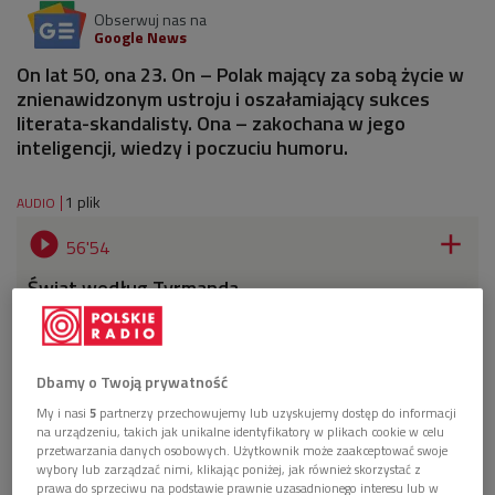
Obserwuj nas na
Google News
On lat 50, ona 23. On – Polak mający za sobą życie w
znienawidzonym ustroju i oszałamiający sukces
literata-skandalisty. Ona – zakochana w jego
inteligencji, wiedzy i poczuciu humoru.
1 plik
AUDIO


56'54
Świat według Tyrmanda
Dbamy o Twoją prywatność
My i nasi
5
partnerzy przechowujemy lub uzyskujemy dostęp do informacji
na urządzeniu, takich jak unikalne identyfikatory w plikach cookie w celu
przetwarzania danych osobowych. Użytkownik może zaakceptować swoje
wybory lub zarządzać nimi, klikając poniżej, jak również skorzystać z
prawa do sprzeciwu na podstawie prawnie uzasadnionego interesu lub w