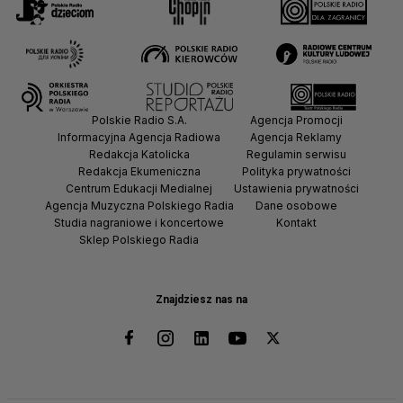
Polskie Radio S.A.
Agencja Promocji
Informacyjna Agencja Radiowa
Agencja Reklamy
Redakcja Katolicka
Regulamin serwisu
Redakcja Ekumeniczna
Polityka prywatności
Centrum Edukacji Medialnej
Ustawienia prywatności
Agencja Muzyczna Polskiego Radia
Dane osobowe
Studia nagraniowe i koncertowe
Kontakt
Sklep Polskiego Radia
Znajdziesz nas na