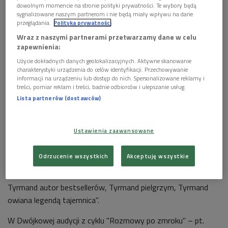
dowolnym momencie na stronie polityki prywatności. Te wybory będą
sygnalizowane naszym partnerom i nie będą miały wpływu na dane
przeglądania.
Polityka prywatności
Wraz z naszymi partnerami przetwarzamy dane w celu
zapewnienia:
Użycie dokładnych danych geolokalizacyjnych. Aktywne skanowanie
Fragment okładki książki Agaty Tuszyńskiej "Tyrmandowie. Romans
charakterystyki urządzenia do celów identyfikacji. Przechowywanie
amerykański", Wydawnictwo MG (publikacja: październik 2012).
Foto: mat.
prasowe
informacji na urządzeniu lub dostęp do nich. Spersonalizowane reklamy i
treści, pomiar reklam i treści, badnie odbiorców i ulepszanie usług.
Już Tadeusz Konwicki przypominał, że autora powieści "Zły"
Lista partnerów (dostawców)
(o której Gombrowicz pisał: "Jakiż sex appeal ma ta saga, na
300 procent warszawski!") trudno jednoznacznie
Ustawienia zaawansowane
zaklasyfikować: "Tyrmand antykomunista, Tyrmand katolik,
Tyrmand teoretyk jazzu, Tyrmand sprawozdawca sportowy,
Odrzucenie wszystkich
Akceptuję wszystkie
Tyrmand globtroter, Tyrmand playboy, Tyrmand reakcjonista,
Tyrmand bikiniarz, Tyrmand filozof, Tyrmand prekursor mód,
Tyrmand autor bestsellerów, Tyrmand pielgrzym, Tyrmand
owiana legendą tajemnica".
W Dwójkowej audycji z cyklu "Rozmowy po zmroku" – pt.