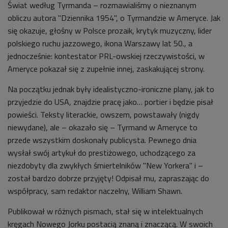
Świat według Tyrmanda – rozmawialiśmy o nieznanym
obliczu autora "Dziennika 1954", o Tyrmandzie w Ameryce. Jak
się okazuje, głośny w Polsce prozaik, krytyk muzyczny, lider
polskiego ruchu jazzowego, ikona Warszawy lat 50., a
jednocześnie: kontestator PRL-owskiej rzeczywistości, w
Ameryce pokazał się z zupełnie innej, zaskakującej strony.
Na początku jednak były idealistyczno-ironiczne plany, jak to
przyjedzie do USA, znajdzie pracę jako… portier i będzie pisał
powieści. Teksty literackie, owszem, powstawały (nigdy
niewydane), ale – okazało się – Tyrmand w Ameryce to
przede wszystkim doskonały publicysta. Pewnego dnia
wysłał swój artykuł do prestiżowego, uchodzącego za
niezdobyty dla zwykłych śmiertelników "New Yorkera" i –
został bardzo dobrze przyjęty! Odpisał mu, zapraszając do
współpracy, sam redaktor naczelny, William Shawn.
Publikował w różnych pismach, stał się w intelektualnych
kręgach Nowego Jorku postacią znaną i znaczącą. W swoich