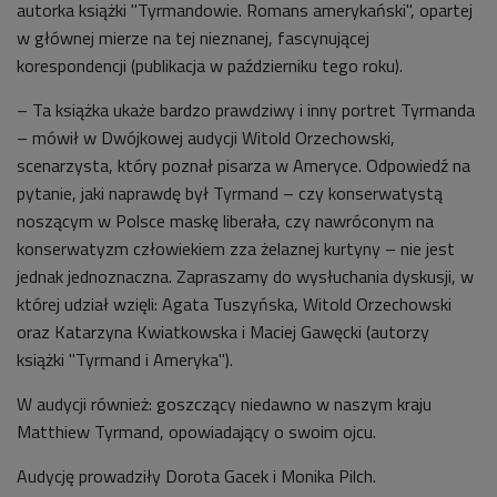
autorka książki "Tyrmandowie. Romans amerykański", opartej
w głównej mierze na tej nieznanej, fascynującej
korespondencji (publikacja w październiku tego roku).
– Ta książka ukaże bardzo prawdziwy i inny portret Tyrmanda
– mówił w Dwójkowej audycji Witold Orzechowski,
scenarzysta, który poznał pisarza w Ameryce. Odpowiedź na
pytanie, jaki naprawdę był Tyrmand – czy konserwatystą
noszącym w Polsce maskę liberała, czy nawróconym na
konserwatyzm człowiekiem zza żelaznej kurtyny – nie jest
jednak jednoznaczna. Zapraszamy do wysłuchania dyskusji, w
której udział wzięli: Agata Tuszyńska, Witold Orzechowski
oraz Katarzyna Kwiatkowska i Maciej Gawęcki (autorzy
książki "Tyrmand i Ameryka").
W audycji również: goszczący niedawno w naszym kraju
Matthiew Tyrmand, opowiadający o swoim ojcu.
Audycję prowadziły Dorota Gacek i Monika Pilch.