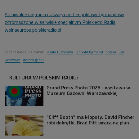
Archiwalne nagrania poświęcone Leopoldowi Tyrmandowi
zgromadzone w serwisie specjalnym Polskiego Radia
wolnaeuropa.polskieradio.pl
Zobacz więcej na temat:
agata tuszyńska
leopold tyrmand
polska
usa
warszawa
dorota gacek
KULTURA W POLSKIM RADIU:
Grand Press Photo 2026 - wystawa w
Muzeum Gazowni Warszawskiej
"Cliff Booth" ma kłopoty: David Fincher
robi dokrętki, Brad Pitt wraca na plan