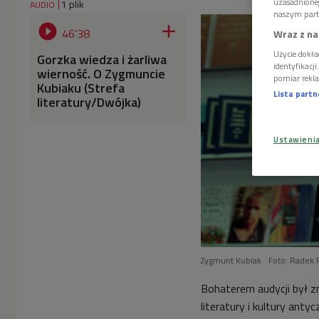
uzasadnione
1 plik
AUDIO
naszym part


46'38
Wraz z na
Użycie dokła
Gorzka wiedza i żarliwa
identyfikacj
wierność. O Zygmuncie
pomiar rekla
Kubiaku (Strefa
Lista part
literatury/Dwójka)
Ustawieni
Zygmunt Kubiak
Foto: Radek 
Bohaterem audycji był z
literatury i kultury ant