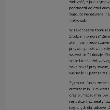
żarliwość, z jaką zajmowa
podchodził do dzieł duch
tego, co nienazwane, naj
Fiałkowski.
W zakończeniu tomu ro
Środziemnomorza" Ziemowi
złem, tym nieodłączny
przywołując słowa szeksp
wszystkim". I dodaje "Ch
sobie latami czyli wewnę
tylko trwać przy swoim, p
wierności". I jeszcze ra
Zygmunt Kubiak zmarł 1
autorze m.in. "Brewiarza
oraz tłumaczu m.in. Św.
niej także fragmenty r
nagranych dla radiowej D