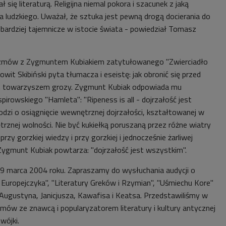
ł się literaturą. Religijna niemal pokora i szacunek z jaką
a ludzkiego. Uważał, że sztuka jest pewną drogą docierania do
bardziej tajemnicze w istocie świata - powiedział
Tomasz
zmów z Zygmuntem Kubiakiem zatytułowanego "Zwierciadło
t Skibiński pyta tłumacza i eseistę: jak obronić się przed
m towarzyszem grozy. Zygmunt Kubiak odpowiada mu
irowskiego "Hamleta": "Ripeness is all - dojrzałość jest
odzi o osiągnięcie wewnętrznej dojrzałości, kształtowanej w
trznej wolności. Nie być kukiełką poruszaną przez różne wiatry
rzy gorzkiej wiedzy i przy gorzkiej i jednocześnie żarliwej
z Zygmunt Kubiak powtarza: "dojrzałość jest wszystkim".
9 marca 2004 roku. Zapraszamy do wysłuchania audycji o
 Europejczyka", "Literatury Greków i Rzymian", "Uśmiechu Kore"
 Augustyna, Janicjusza, Kawafisa i Keatsa. Przedstawiliśmy w
ozmów ze
znawcą i popularyzatorem literatury i kultury antycznej
wójki.