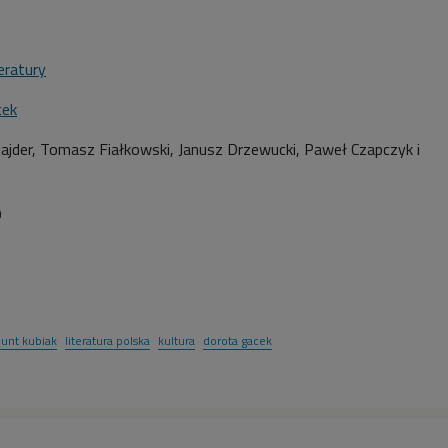
teratury
cek
Najder, Tomasz Fiałkowski, Janusz Drzewucki, Paweł Czapczyk i
9
unt kubiak
literatura polska
kultura
dorota gacek