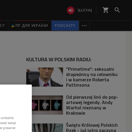
shopping_cart


SŁUCHAJ

ICY
ПР ДЛЯ УКРАЇНИ
PODCASTY
KULTURA W POLSKIM RADIU:
"Primetime": seksualni
drapieżnicy na celowniku
i w kamerze Roberta
Pattinsona
Od pierwszej linii do pop-
artowej legendy. Andy
Warhol nieznany w
Krakowie
 unikalne
tować swoje
Święto Królowej Polskich
wie prawnie
Rzek - już jutro zaczyna