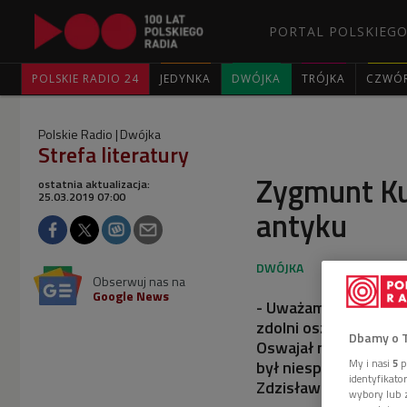
PORTAL POLSKIEGO
POLSKIE RADIO 24
JEDYNKA
DWÓJKA
TRÓJKA
CZWÓ
Polskie Radio
Dwójka
Strefa literatury
Zygmunt Kub
ostatnia aktualizacja:
25.03.2019 07:00
antyku
Obserwuj nas na
Google News
- Uważam, że jest po
zdolni oszacować, ile
Dbamy o 
Oswajał nas z tradycj
My i nasi
5
p
był niespełnionym w
identyfikat
Zdzisław Najder.
wybory lub z