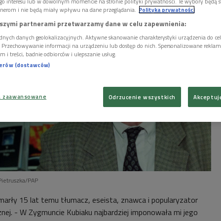
go interesu lub w dowolnym momencie na stronie polityki prywatności. Te wybory będą 
nerom i nie będą miały wpływu na dane przeglądania.
Polityka prywatności
szymi partnerami przetwarzamy dane w celu zapewnienia:
dnych danych geolokalizacyjnych. Aktywne skanowanie charakterystyki urządzenia do ce
i. Przechowywanie informacji na urządzeniu lub dostęp do nich. Spersonalizowane reklamy 
m i treści, badnie odbiorców i ulepszanie usług.
nerów (dostawców)
a zaawansowane
Odrzucenie wszystkich
Akceptuj
Pietruszka/PAP
marły 15 lat temu tłumacz, eseista, znawca i popularyzator
ycznej. - W Zygmuncie Kubiaku najbardziej imponowała mi jego