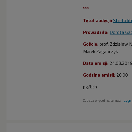
***
Tytuł audycji:
Strefa li
Prowadziła:
Dorota Ga
Goście:
prof. Zdzisław 
Marek Zagańczyk
Data emisji:
24.03.201
Godzina emisji:
20.00
pg/bch
Zobacz więcej na temat:
zygm