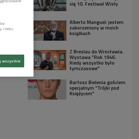
sygnalizowane
się 10. Festiwal Wisły
Alberto Manguel: jestem
lów
zakorzeniony w moich
i treści,
książkach
Z Breslau do Wrocławia.
Wystawa "Rok 1946.
ę wszystkie
Kiedy wszystko było
tymczasowe"
Bartosz Bielenia gościem
specjalnym "Trójki pod
Księżycem"