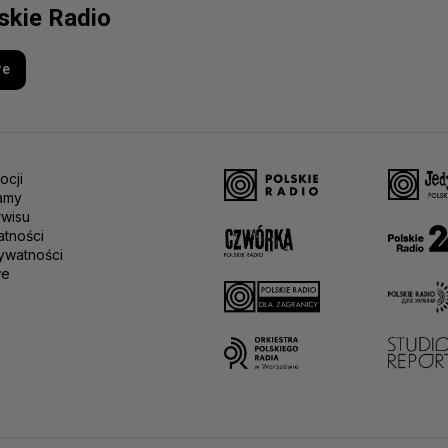
lskie Radio
re
ocji
amy
rwisu
atności
ywatności
we