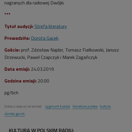
nagranych dla radiowej Dwójki.
***
Tytuł audycji:
Strefa literatury
Prowadziła:
Dorota Gacek
Goście:
prof. Zdzisław Najder, Tomasz Fiałkowski, Janusz
Drzewucki, Paweł Czapczyk i Marek Zagańczyk
Data emisji:
24.03.2019
Godzina emisji:
20.00
pg/bch
Zobacz więcej na temat:
zygmunt kubiak
literatura polska
kultura
dorota gacek
KULTURA W POLSKIM RADIU: