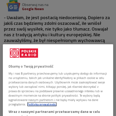
Obserwuj nas na
Google News
- Uważam, że jest postacią niedocenioną. Dopiero za
jakiś czas będziemy zdolni oszacować, ile wniósł
przez swój wysiłek, nie tylko jako tłumacz. Oswajał
nas z tradycją antyku i kultury europejskiej. Nie
zauważyliśmy, że był niespełnionym wychowawcą
kulturowym – mówił w Dwójce prof. Zdzisław Najder.
1 plik
AUDIO
Dbamy o Twoją prywatność


46'38
My i nasi
5
partnerzy przechowujemy lub uzyskujemy dostęp do informacji
Gorzka wiedza i żarliwa wierność. O Zygmuncie
na urządzeniu, takich jak unikalne identyfikatory w plikach cookie w celu
przetwarzania danych osobowych. Użytkownik może zaakceptować swoje
Kubiaku (Strefa literatury/Dwójka)
wybory lub zarządzać nimi, klikając poniżej, jak również skorzystać z
prawa do sprzeciwu na podstawie prawnie uzasadnionego interesu lub w
dowolnym momencie na stronie polityki prywatności. Te wybory będą
sygnalizowane naszym partnerom i nie będą miały wpływu na dane
przeglądania.
Polityka prywatności
Wraz z naszymi partnerami przetwarzamy dane w celu