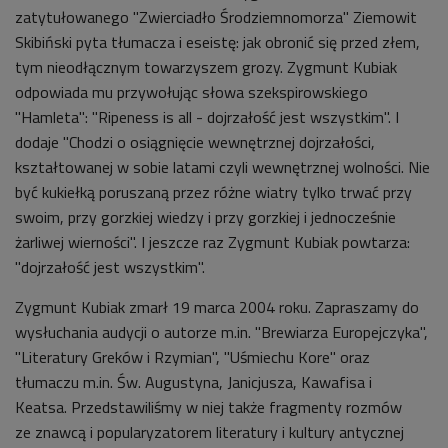
zatytułowanego "Zwierciadło Środziemnomorza" Ziemowit
Skibiński pyta tłumacza i eseistę: jak obronić się przed złem,
tym nieodłącznym towarzyszem grozy. Zygmunt Kubiak
odpowiada mu przywołując słowa szekspirowskiego
"Hamleta": "Ripeness is all - dojrzałość jest wszystkim". I
dodaje "Chodzi o osiągnięcie wewnętrznej dojrzałości,
kształtowanej w sobie latami czyli wewnętrznej wolności. Nie
być kukiełką poruszaną przez różne wiatry tylko trwać przy
swoim, przy gorzkiej wiedzy i przy gorzkiej i jednocześnie
żarliwej wierności". I jeszcze raz Zygmunt Kubiak powtarza:
"dojrzałość jest wszystkim".
Zygmunt Kubiak zmarł 19 marca 2004 roku. Zapraszamy do
wysłuchania audycji o autorze m.in. "Brewiarza Europejczyka",
"Literatury Greków i Rzymian", "Uśmiechu Kore" oraz
tłumaczu m.in. Św. Augustyna, Janicjusza, Kawafisa i
Keatsa. Przedstawiliśmy w niej także fragmenty rozmów
ze
znawcą i popularyzatorem literatury i kultury antycznej