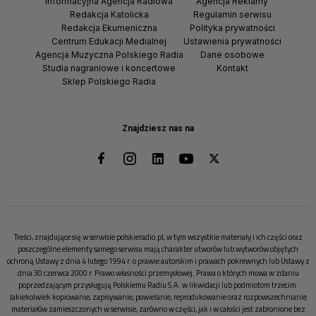
Informacyjna Agencja Radiowa
Agencja Reklamy
Redakcja Katolicka
Regulamin serwisu
Redakcja Ekumeniczna
Polityka prywatności
Centrum Edukacji Medialnej
Ustawienia prywatności
Agencja Muzyczna Polskiego Radia
Dane osobowe
Studia nagraniowe i koncertowe
Kontakt
Sklep Polskiego Radia
Znajdziesz nas na
Treści, znajdujące się w serwisie polskieradio.pl, w tym wszystkie materiały i ich części oraz
poszczególne elementy samego serwisu mają charakter utworów lub wytworów objętych
ochroną Ustawy z dnia 4 lutego 1994 r. o prawie autorskim i prawach pokrewnych lub Ustawy z
dnia 30 czerwca 2000 r. Prawo własności przemysłowej. Prawa o których mowa w zdaniu
poprzedzającym przysługują Polskiemu Radiu S.A. w likwidacji lub podmiotom trzecim.
Jakiekolwiek kopiowanie, zapisywanie, powielanie, reprodukowanie oraz rozpowszechnianie
materiałów zamieszczonych w serwisie, zarówno w części, jak i w całości jest zabronione bez