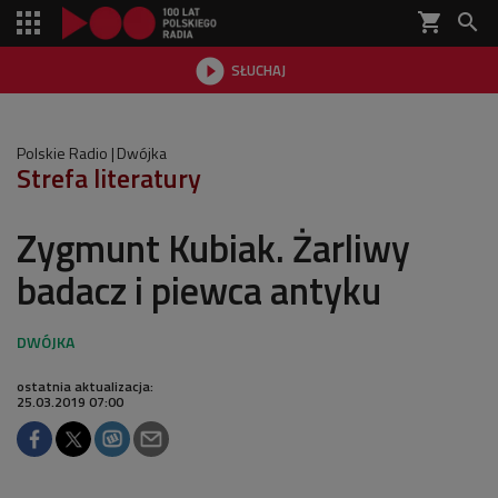
shopping_cart


SŁUCHAJ

Polskie Radio
Dwójka
Strefa literatury
Zygmunt Kubiak. Żarliwy
badacz i piewca antyku
ostatnia aktualizacja:
25.03.2019 07:00