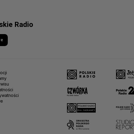
lskie Radio
re
ocji
amy
rwisu
atności
ywatności
we