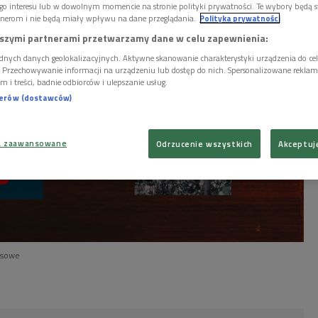
go interesu lub w dowolnym momencie na stronie polityki prywatności. Te wybory będą 
nerom i nie będą miały wpływu na dane przeglądania.
Polityka prywatności
szymi partnerami przetwarzamy dane w celu zapewnienia:
dnych danych geolokalizacyjnych. Aktywne skanowanie charakterystyki urządzenia do ce
i. Przechowywanie informacji na urządzeniu lub dostęp do nich. Spersonalizowane reklamy 
m i treści, badnie odbiorców i ulepszanie usług.
nerów (dostawców)
a zaawansowane
Odrzucenie wszystkich
Akceptuj
asowe