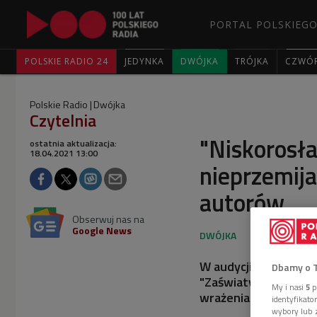
PORTAL POLSKIEGO
POLSKIE RADIO 24
JEDYNKA
DWÓJKA
TRÓJKA
CZWÓ
Polskie Radio
Dwójka
Czytelnia
"Niskorosła
ostatnia aktualizacja:
18.04.2021 13:00
nieprzemija
autorów
Obserwuj nas na
Google News
W audycji przyjrzeli
Dbamy o 
"Zaświaty. Opowieść 
My i nasi
5
p
wrażeniami z lektury d
identyfikat
wybory lub z