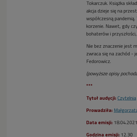
Tokarczuk. Książka skład
akcja dzieje się na przes
współczesną pandemią. T
korzenie. Nawet, gdy cz
bohaterów i przyszłości,
Nie bez znaczenie jest m
zwraca się na zachód - j
Fedorowicz.
(powyższe opisy pochod
***
Tytuł audycji:
Czytelnia
Prowadziła:
Małgorzat
Data emisji:
18
.04.202
Godzina emisji:
12.30