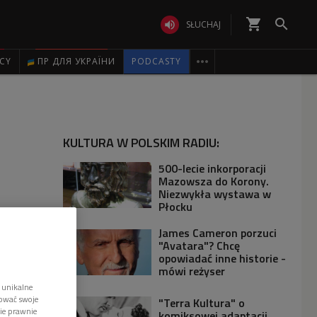
shopping_cart


SŁUCHAJ

ICY
ПР ДЛЯ УКРАЇНИ
PODCASTY
KULTURA W POLSKIM RADIU:
500-lecie inkorporacji
Mazowsza do Korony.
Niezwykła wystawa w
Płocku
James Cameron porzuci
"Avatara"? Chcę
opowiadać inne historie -
mówi reżyser
 unikalne
tować swoje
"Terra Kultura" o
wie prawnie
komiksowej adaptacji