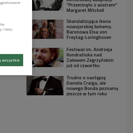
sygnalizowane
"Przeminęło z wiatrem"
Margaret Mitchell
Skandalizująca ikona
lów
nowojorskiej bohemy.
i treści,
Baronowa Elsa von
Freytag-Loringhoven
Festiwal im. Andrzeja
Kondratiuka nad
Zalewem Zegrzyńskim
ę wszystkie
już od czwartku
Trudno o następcę
Daniela Craiga, ale
nowego Bonda poznamy
jeszcze w tym roku