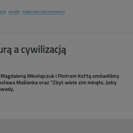
atura
dwójka
małgorzata szymankiewicz
rą a cywilizacją
 Magdaleną Mikołajczuk i Piotrem Koftą omówiliśmy
rosława Maślanka oraz "Zbyt wiele zim minęło, żeby
awady.