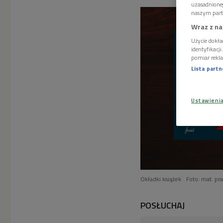
uzasadnione
naszym part
Wraz z na
Użycie dokła
identyfikacj
pomiar rekla
Lista part
Ustawieni
Okładki książek
Foto: mat. pr
POSŁUCHAJ