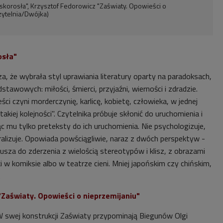
skorosła", Krzysztof Fedorowicz "Zaświaty. Opowieści o
zytelnia/Dwójka)
osła"
, że wybrała styl uprawiania literatury oparty na paradoksach,
tawowych: miłości, śmierci, przyjaźni, wierności i zdradzie.
ci czyni morderczynię, karlicę, kobietę, człowieka, w jednej
takiej kolejności". Czytelnika próbuje skłonić do uruchomienia i
jąc mu tylko preteksty do ich uruchomienia. Nie psychologizuje,
ralizuje. Opowiada powściągliwie, naraz z dwóch perspektyw -
zmusza do zderzenia z wielością stereotypów i klisz, z obrazami
rki w komiksie albo w teatrze cieni. Mniej japońskim czy chińskim,
.
"Zaświaty. Opowieści o nieprzemijaniu"
 W swej konstrukcji Zaświaty przypominają Biegunów Olgi