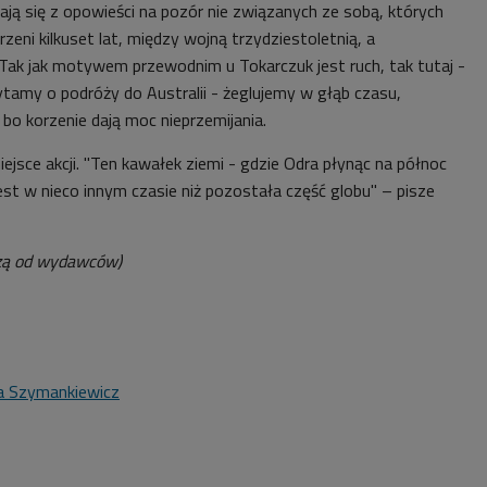
ają się z opowieści na pozór nie związanych ze sobą, których
trzeni kilkuset lat, między wojną trzydziestoletnią, a
ak jak motywem przewodnim u Tokarczuk jest ruch, tak tutaj -
ytamy o podróży do Australii - żeglujemy w głąb czasu,
 bo korzenie dają moc nieprzemijania.
iejsce akcji. "Ten kawałek ziemi - gdzie Odra płynąc na północ
est w nieco innym czasie niż pozostała część globu" – pisze
zą od wydawców)
a Szymankiewicz
1