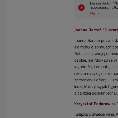
Joanna Bartoń "Ni
nieprzemijaniu (C
29:17
Joanna Bartoń "Niskor
Joanna Bartoń potwierdza
ale mówi o sprawach pods
Bohaterką swojej opowieś
osobie, ale "dokładnie w 
wyobraźni, i empatii, da
nie dramatyzuje i nie mo
zbrodniarki i ofiary - i 
ludzi, którzy są jak figu
a bardziej polskim jednak
Krzysztof Fedorowicz 
Książka o świecie wina.