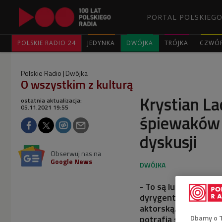
PORTAL POLSKIEGO
POLSKIE RADIO 24
JEDYNKA
DWÓJKA
TRÓJKA
CZWÓ
Polskie Radio
Dwójka
O wszystkim z kulturą
Krystian La
ostatnia aktualizacja:
05.11.2021 19:55
śpiewaków 
dyskusji
Obserwuj nas na
Google News
- To są ludzie, którz
dyrygenta, ale mają 
aktorską. Poza tym s
Dbamy o 
potrafią skomentować