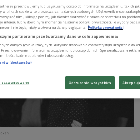
powiedzieć się na bieżące tematy - mówił w Dwójce
artnerzy przechowujemy lub uzyskujemy dostęp do informacji na urządzeniu, takich jak
ory w plikach cookie w celu przetwarzania danych osobowych. Użytkownik może zaakcep
arządzać nimi, klikając poniżej, jak również skorzystać z prawa do sprzeciwu na podsta
go interesu lub w dowolnym momencie na stronie polityki prywatności. Te wybory będą 
nerom i nie będą miały wpływu na dane przeglądania.
Polityka prywatności
szymi partnerami przetwarzamy dane w celu zapewnienia:
dnych danych geolokalizacyjnych. Aktywne skanowanie charakterystyki urządzenia do ce
i. Przechowywanie informacji na urządzeniu lub dostęp do nich. Spersonalizowane reklamy 
m i treści, badnie odbiorców i ulepszanie usług.
nerów (dostawców)
a zaawansowane
Odrzucenie wszystkich
Akceptuj
ooken