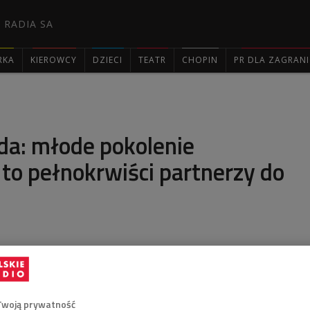
 RADIA SA
RKA
KIEROWCY
DZIECI
TEATR
CHOPIN
PR DLA ZAGRAN

da: młode pokolenie
to pełnokrwiści partnerzy do
y już nie tylko śpiewają na proscenium przodem do
także bardzo dużo do zaoferowania, jak chodzi o grę
ą bardzo krytyczni w stosunku do rzeczywistości,
Twoją prywatność
 to, co się dzieje w naszym procesie kreacji, czytają