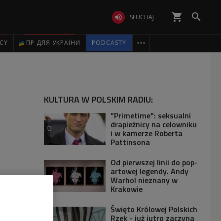
shopping_cart


SŁUCHAJ

ICY
ПР ДЛЯ УКРАЇНИ
PODCASTY
KULTURA W POLSKIM RADIU:
"Primetime": seksualni
drapieżnicy na celowniku
i w kamerze Roberta
Pattinsona
Od pierwszej linii do pop-
artowej legendy. Andy
Warhol nieznany w
Krakowie
Święto Królowej Polskich
Rzek - już jutro zaczyna