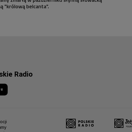
 "królową belcanta".
lskie Radio
re
ocji
amy