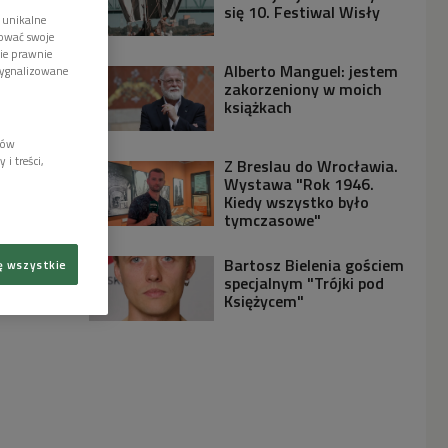
się 10. Festiwal Wisły
 unikalne
tować swoje
wie prawnie
Alberto Manguel: jestem
sygnalizowane
zakorzeniony w moich
książkach
lów
i treści,
Z Breslau do Wrocławia.
Wystawa "Rok 1946.
Kiedy wszystko było
tymczasowe"
Bartosz Bielenia gościem
ę wszystkie
specjalnym "Trójki pod
Księżycem"