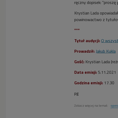
ręczny dopisek: "proszę g
Krystian Lada opowiadał
powinowactwo z tytuł
***
Tytuł audycji:
O wszyst
Prowadził:
Jakub Kukla
Gość:
Krystian Lada (reż
Data emisji:
5
.11.2021
Godzina emisji:
17.30
pg
Zobacz więcej na temat:
oper