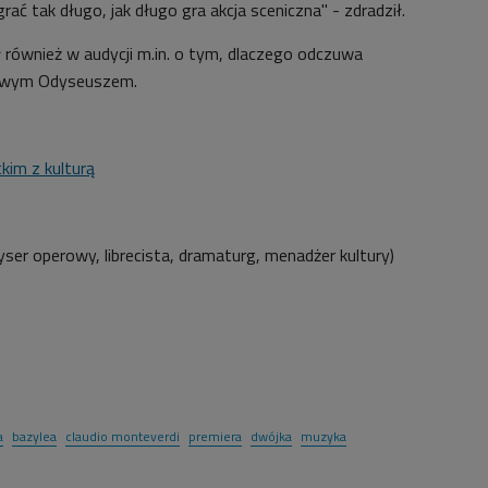
rać tak długo, jak długo gra akcja sceniczna" - zdradził.
 również w audycji m.in. o tym, dlaczego odczuwa
owym Odyseuszem.
kim z kulturą
yser operowy, librecista, dramaturg, menadżer kultury)
a
bazylea
claudio monteverdi
premiera
dwójka
muzyka