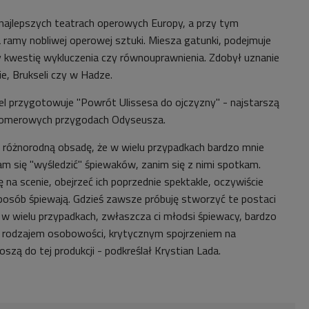
 najlepszych teatrach operowych Europy, a przy tym
ramy nobliwej operowej sztuki. Miesza gatunki, podejmuje
 kwestię wykluczenia czy równouprawnienia. Zdobył uznanie
ie, Brukseli czy w Hadze.
el przygotowuje "Powrót Ulissesa do ojczyzny" - najstarszą
homerowych przygodach Odyseusza.
 różnorodną obsadę, że w wielu przypadkach bardzo mnie
am się "wyśledzić" śpiewaków, zanim się z nimi spotkam.
ię na scenie,
obejrzeć ich poprzednie spektakle, oczywiście
sposób śpiewają. Gdzieś zawsze próbuję stworzyć te postaci
j w wielu przypadkach, zwłaszcza ci młodsi śpiewacy, bardzo
ą, rodzajem osobowości, krytycznym spojrzeniem na
szą do tej produkcji - podkreślał Krystian Lada.