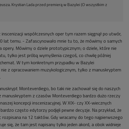
eusza. Krystian Lada przed premierą w Bazylei (O wszystkim z
 inscenizacji współczesnych oper tym razem sięgnął po utwór,
00 lat temu. - Zafascynowało mnie tu to, że mówimy o samych
 opery. Mówimy o dziele
prototypicznym; o dziele, które nie
tu, tylko jest
próbą wymyślenia czegoś, co chwilę później
 schemat. W tym konkretnym przypadku w Bazylei
nie z opracowaniem muzykologicznym, tylko z manuskryptem
.
o manuskrypt Monteverdiego, bo taki nie zachował się do naszych
 z manuskryptem z czasów Monteverdiego bardzo dużo rzeczy
 naszej
koncepcji inscenizacyjnej. W XIX- czy XX-wiecznych
 bardzo często edytorzy podjęli
pewne decyzje. Na przykład, że
st rozpisana na 12 taktów. Gdy wracamy do
tego najpierwszego
je się, że tam jest napisany tylko jeden akord, a obok widnieje