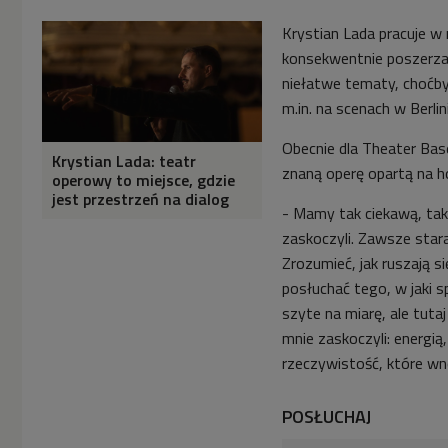
Krystian Lada pracuje w
konsekwentnie poszerza 
niełatwe tematy, choćby
m.in. na scenach w Berlin
Obecnie dla Theater Bas
Krystian Lada: teatr
znaną operę opartą na 
operowy to miejsce, gdzie
jest przestrzeń na dialog
- Mamy tak ciekawą, tak
zaskoczyli. Zawsze star
Z
rozumieć, jak ruszają s
posłuchać tego, w jaki 
szyte na miarę,
ale tuta
mnie zaskoczyli: energi
rzeczywistość, które wno
POSŁUCHAJ