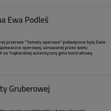
a Ewa Podleś
nej przerwie "Tematy operowe" poświęcone były Ewie
 śpiewaczce operowej, uznawanej przez wielu
 za "najbardziej autentyczny głos kontraltowy
ity Gruberowej
iśmy zmarłą w październiku słynną słowacką