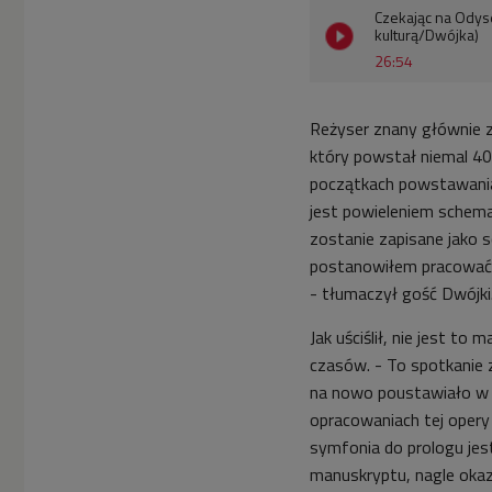
Czekając na Odys
kulturą/Dwójka)
26:54
Reżyser znany głównie z
który powstał niemal 4
początkach powstawania
jest powieleniem schema
zostanie zapisane jako
postanowiłem pracować 
- tłumaczył gość Dwójki
Jak uściślił, nie jest t
czasów. - To spotkanie
na nowo poustawiało w
opracowaniach tej opery
symfonia do prologu je
manuskryptu, nagle okazu