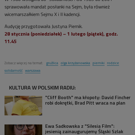
sprawowała mandat posłanki na Sejm, była również
wicemarszałkiem Sejmu X i II kadencji.
Audycję przygotowała Justyna Piernik.
28 stycznia (poniedziałek) – 1 lutego (piątek), godz.
11.45
Zobacz więcej na temat:
gruźlica
olga krzyżanowska
pierniki
rodzice
solidarność
warszawa
KULTURA W POLSKIM RADIU:
"Cliff Booth" ma kłopoty: David Fincher
robi dokrętki, Brad Pitt wraca na plan
Ewa Sadkowska z "Silesia Film":
jesienią zainaugurujemy Śląski Szlak