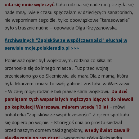
uda się mnie wyleczyć
. Cała rodzina się nade mną trzęsła się
nade mną, wiele czasu spędzałam w dziecięcych sanatoriach,
nie wspominam tego źle, tylko obowiązkowe "tarasowanie”
było strasznie nudne – opowiada Olga Krzyżanowska.
Archiwalnych "Zapisków ze współczesności" słuchaj w
serwisie moje.polskieradio.pl >>>
Ponieważ ojciec był wojskowym, rodzina co kilka lat
przenosiła się do innego miasta . Tuż przed wojną
przeniesiono go do Skierniewic, ale mała Ola z mamą, która
była lekarzem i miała tu swój gabinet zostały w Warszawie.
- W całej mojej rodzinie byli prawie sami wojskowi.
Do dziś
pamiętam tych wspaniałych mężczyzn idących do niewoli
po kapitulacji Warszawy, miałam wtedy 10 lat
- mówi
bohaterka "Zapisków ze współczesności". Z ojcem spotkała
się dopiero po wojnie. - Któregoś dnia po prostu siedział
przed naszym domem taki zgnębiony,
wtedy świat zawalił
się dla mnie po raz drugi
- wspomina córka Aleksandra