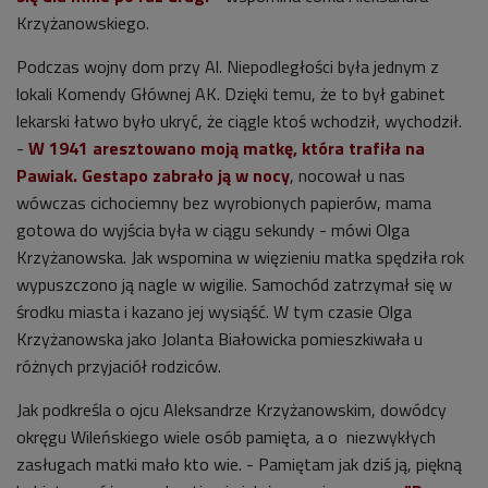
Krzyżanowskiego.
Podczas wojny dom przy Al. Niepodległości była jednym z
lokali Komendy Głównej AK. Dzięki temu, że to był gabinet
lekarski łatwo było ukryć, że ciągle ktoś wchodził, wychodził.
-
W 1941 aresztowano moją matkę, która trafiła na
Pawiak. Gestapo zabrało ją w nocy
, nocował u nas
wówczas cichociemny bez wyrobionych papierów, mama
gotowa do wyjścia była w ciągu sekundy - mówi Olga
Krzyżanowska. Jak wspomina w więzieniu matka spędziła rok
wypuszczono ją nagle w wigilie. Samochód zatrzymał się w
środku miasta i kazano jej wysiąść. W tym czasie Olga
Krzyżanowska jako Jolanta Białowicka pomieszkiwała u
różnych przyjaciół rodziców.
Jak podkreśla o ojcu Aleksandrze Krzyżanowskim, dowódcy
okręgu Wileńskiego wiele osób pamięta, a o niezwykłych
zasługach matki mało kto wie. - Pamiętam jak dziś ją, piękną