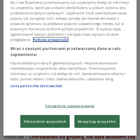
My i nasi
5
partnerzy przechowujemy lub uzyskujemy dostęp do informacji


14'29
na urządzeniu, takich jak unikalne identyfikatory w plikach cookie w celu
przetwarzania danych osobowych. Użytkownik może zaakceptować swoje
wybory lub zarządzać nimi, klikając poniżej, jak również skorzystać z
Olga Krzyżanowska o początkach pracy
prawa do sprzeciwu na podstawie prawnie uzasadnionego interesu lub w
zawodowej i zaangażowaniu w działalność
dowolnym momencie na stronie polityki prywatności. Te wybory będą
"Solidarności"
sygnalizowane naszym partnerom i nie będą miały wpływu na dane
przeglądania.
Polityka prywatności
Wraz z naszymi partnerami przetwarzamy dane w celu
zapewnienia:
Użycie dokładnych danych geolokalizacyjnych. Aktywne skanowanie
charakterystyki urządzenia do celów identyfikacji. Przechowywanie
informacji na urządzeniu lub dostęp do nich. Spersonalizowane reklamy i
treści, pomiar reklam i treści, badnie odbiorców i ulepszanie usług.
Lista partnerów (dostawców)
Olga Krzyżanowska, Warszawa 2001
Foto: PAP/Paweł Kula
Urodzona 10 września 1929 w Warszawie Olga
Ustawienia zaawansowane
Krzyżanowska jest córką Aleksandra Krzyżanowskiego -
dowódcy Armii Krajowej na Wileńszczyźnie. Dzieciństwo
Odrzucenie wszystkich
Akceptuję wszystkie
miała beztroskie, otoczona miłością i szczególną troską
rodziców. -
Chorowałam na gruźlicę, nie było wiadomo czy