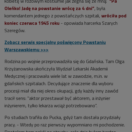
kobietę w różowym kostiumie jak żegna się ze mną:
"Pa
Oleńko! Jadę na powstanie wrócę za 4 dni”
, była
komendantem jednego z powstańczych szpitali,
wróciła pod
koniec czerwca 1945 roku
- opowiada harcerka Szarych
Szeregów.
Zobacz serwis specjalny poświęcony Powstaniu
Warszawskiemu >>>
Rodzina po wojnie przeprowadziła się do Gdańska. Tam Olga
Krzyżanowska ukończyła Wydział Lekarski Akademii
Medycznej i pracowała wiele lat w zawodzie, m.in. w
gdańskich szpitalach. Decydujące znaczenie dla wyboru
procesji miał dla niej okres okupacji, gdy każdy inny zawód
tracił sens: "aktor przestawał być aktorem, a inżynier
inżynierem, tylko lekarza wciąż potrzebowano".
Po studiach trafiła do Pucka, gdyż tam dostała przydziały
pracy. - Wtedy po raz pierwszy wypomniano mi pochodzenie.
Dostałam tam pokój na strychu, całe dnie byłam bardzo