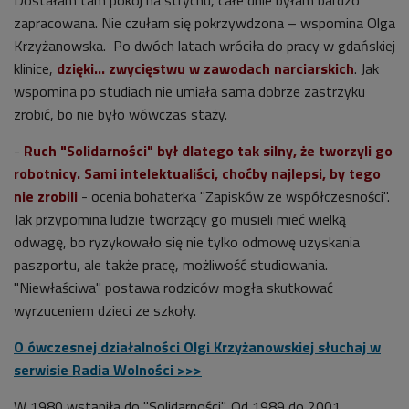
zapracowana. Nie czułam się pokrzywdzona – wspomina Olga
Krzyżanowska. Po dwóch latach wróciła do pracy w gdańskiej
klinice,
dzięki… zwycięstwu w zawodach narciarskich
. Jak
wspomina po studiach nie umiała sama dobrze zastrzyku
zrobić, bo nie było wówczas staży.
-
Ruch "Solidarności" był dlatego tak silny, że tworzyli go
robotnicy. Sami intelektualiści, choćby najlepsi, by tego
nie zrobili
- ocenia bohaterka "Zapisków ze współczesności".
Jak przypomina ludzie tworzący go musieli mieć wielką
odwagę, bo ryzykowało się nie tylko odmowę uzyskania
paszportu, ale także pracę, możliwość studiowania.
"Niewłaściwa" postawa rodziców mogła skutkować
wyrzuceniem dzieci ze szkoły.
O ówczesnej działalności Olgi Krzyżanowskiej słuchaj w
serwisie Radia Wolności >>>
W 1980 wstąpiła do "Solidarności". Od 1989 do 2001