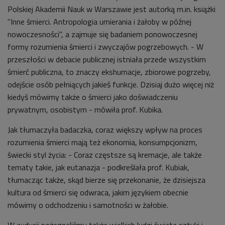
08'21
Polskiej Akademii Nauk w Warszawie jest autorką m.in. książki
Pieśni do śmierci (Poranek Dwójki)
"Inne śmierci. Antropologia umierania i żałoby w późnej
nowoczesności", a zajmuje się badaniem ponowoczesnej
formy rozumienia śmierci i zwyczajów pogrzebowych. - W
przeszłości w debacie publicznej istniała przede wszystkim
śmierć publiczna, to znaczy ekshumacje, zbiorowe pogrzeby,
odejście osób pełniących jakieś funkcje. Dzisiaj dużo więcej niż
kiedyś mówimy także o śmierci jako doświadczeniu
prywatnym, osobistym - mówiła prof. Kubika.
Jak tłumaczyła badaczka, coraz większy wpływ na proces
rozumienia śmierci mają też ekonomia, konsumpcjonizm,
świecki styl życia: - Coraz częstsze są kremacje, ale także
tematy takie, jak eutanazja - podkreślała prof. Kubiak,
tłumacząc także, skąd bierze się przekonanie, że dzisiejsza
kultura od śmierci się odwraca, jakim językiem obecnie
mówimy o odchodzeniu i samotności w żałobie.
W audycji pożegnaliśmy także wielkich ludzi świata sztuki i