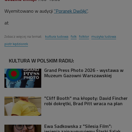
Wyemitowano w audycji
"Poranek Dwójki"
.
at
Zobacz więcej na temat:
kultura ludowa
folk
folklor
muzyka ludowa
piotr kędziorek
KULTURA W POLSKIM RADIU:
Grand Press Photo 2026 - wystawa w
Muzeum Gazowni Warszawskiej
"Cliff Booth" ma kłopoty: David Fincher
robi dokrętki, Brad Pitt wraca na plan
Ewa Sadkowska z "Silesia Film":
jesienią zainaugurujemy Śląski Szlak