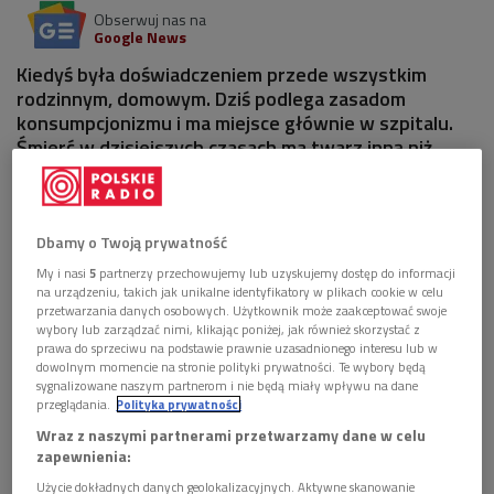
Obserwuj nas na
Google News
Kiedyś była doświadczeniem przede wszystkim
rodzinnym, domowym. Dziś podlega zasadom
konsumpcjonizmu i ma miejsce głównie w szpitalu.
Śmierć w dzisiejszych czasach ma twarz inną niż
przed wiekami - opowiedziała o tym gość "Poranka
Dwójki".
Dbamy o Twoją prywatność
7 plików
AUDIO
My i nasi
5
partnerzy przechowujemy lub uzyskujemy dostęp do informacji


na urządzeniu, takich jak unikalne identyfikatory w plikach cookie w celu
15'57
przetwarzania danych osobowych. Użytkownik może zaakceptować swoje
wybory lub zarządzać nimi, klikając poniżej, jak również skorzystać z
Rozmowa z prof. Anną E. Kubiak o współczesnym
prawa do sprzeciwu na podstawie prawnie uzasadnionego interesu lub w
antropologicznym rozumieniu śmierci (Poranek
dowolnym momencie na stronie polityki prywatności. Te wybory będą
Dwójki)
sygnalizowane naszym partnerom i nie będą miały wpływu na dane
przeglądania.
Polityka prywatności


05'39
Wraz z naszymi partnerami przetwarzamy dane w celu
zapewnienia:
Wspomnienie o Tadeuszu Komendancie (Poranek
Użycie dokładnych danych geolokalizacyjnych. Aktywne skanowanie