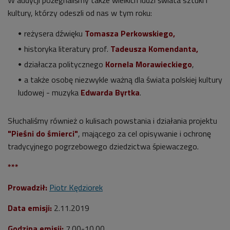
kultury, którzy odeszli od nas w tym roku:
reżysera dźwięku
Tomasza Perkowskiego,
historyka literatury prof.
Tadeusza Komendanta,
działacza politycznego
Kornela Morawieckiego
,
a także osobę niezwykle ważną dla świata polskiej kultury
ludowej - muzyka
Edwarda Byrtka
.
Słuchaliśmy również o kulisach powstania i działania projektu
"Pieśni do śmierci"
, mającego za cel opisywanie i ochronę
tradycyjnego pogrzebowego dziedzictwa śpiewaczego.
***
Prowadził:
Piotr Kędziorek
Data emisji:
2.11.2019
Godzina emisji:
7.00-10.00