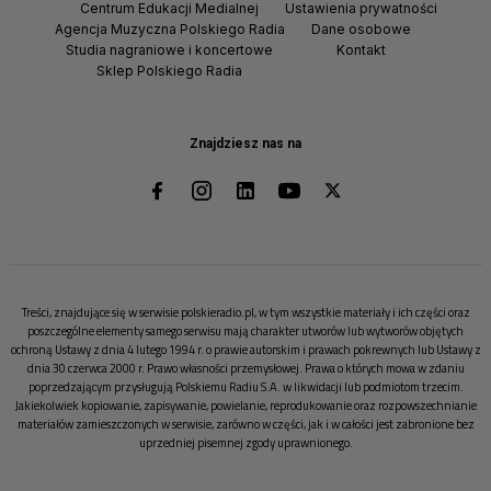
Centrum Edukacji Medialnej
Ustawienia prywatności
Agencja Muzyczna Polskiego Radia
Dane osobowe
Studia nagraniowe i koncertowe
Kontakt
Sklep Polskiego Radia
Znajdziesz nas na
Treści, znajdujące się w serwisie polskieradio.pl, w tym wszystkie materiały i ich części oraz
poszczególne elementy samego serwisu mają charakter utworów lub wytworów objętych
ochroną Ustawy z dnia 4 lutego 1994 r. o prawie autorskim i prawach pokrewnych lub Ustawy z
dnia 30 czerwca 2000 r. Prawo własności przemysłowej. Prawa o których mowa w zdaniu
poprzedzającym przysługują Polskiemu Radiu S.A. w likwidacji lub podmiotom trzecim.
Jakiekolwiek kopiowanie, zapisywanie, powielanie, reprodukowanie oraz rozpowszechnianie
materiałów zamieszczonych w serwisie, zarówno w części, jak i w całości jest zabronione bez
uprzedniej pisemnej zgody uprawnionego.