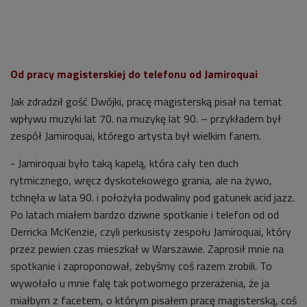
Od pracy magisterskiej do telefonu od Jamiroquai
Jak zdradził gość Dwójki, pracę magisterską pisał na temat
wpływu muzyki lat 70. na muzykę lat 90. – przykładem był
zespół Jamiroquai, którego artysta był wielkim fanem.
- Jamiroquai było taką kapelą, która cały ten duch
rytmicznego, wręcz dyskotekowego grania, ale na żywo,
tchnęła w lata 90. i położyła podwaliny pod gatunek acid jazz.
Po latach miałem bardzo dziwne spotkanie i telefon od od
Derricka McKenzie, czyli perkusisty zespołu Jamiroquai, który
przez pewien czas mieszkał w Warszawie. Zaprosił mnie na
spotkanie i zaproponował, żebyśmy coś razem zrobili. To
wywołało u mnie falę tak potwornego przerażenia, że ja
miałbym z facetem, o którym pisałem pracę magisterską, coś