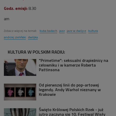
Godz. emisji:
8.30
am
Zobacz więcej na temat:
kuba badach
jazz
jazz w dwójce
kultura
andrzej zieliński
dwójka
KULTURA W POLSKIM RADIU:
"Primetime": seksualni drapieżnicy na
celowniku i w kamerze Roberta
Pattinsona
Od pierwszej linii do pop-artowej
legendy. Andy Warhol nieznany w
Krakowie
Święto Królowej Polskich Rzek - już
jutro zaczyna się 10. Festiwal Wisły