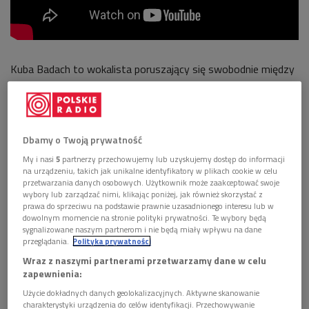
Kuba Badach to wokalista poruszający się swobodnie między
różnymi gatunkami muzycznymi. Jest absolwentem Wydziału
Jazzu i Muzyki Rozrywkowej Akademii Muzycznej im. Karola
Szymanowskiego w Katowicach, co – jak sam podkreśla –
sprawia, że określenie "wokalista jazzowy" jest w jego
Dbamy o Twoją prywatność
przypadku w pełni uzasadnione.
My i nasi
5
partnerzy przechowujemy lub uzyskujemy dostęp do informacji
na urządzeniu, takich jak unikalne identyfikatory w plikach cookie w celu
Kuba Badach i etos pracy jazzmana
przetwarzania danych osobowych. Użytkownik może zaakceptować swoje
wybory lub zarządzać nimi, klikając poniżej, jak również skorzystać z
prawa do sprzeciwu na podstawie prawnie uzasadnionego interesu lub w
- Z wyróżnieniem ukończyłem tak zwany piąty wydział i
dowolnym momencie na stronie polityki prywatności. Te wybory będą
wydaje mi się, że wiedza, którą zgromadziłem na przestrzeni
sygnalizowane naszym partnerom i nie będą miały wpływu na dane
przeglądania.
Polityka prywatności
lat, występując z profesorem belwederskim Bernardem
Wraz z naszymi partnerami przetwarzamy dane w celu
Maselim, wybitnym wibrafonistą, upoważnia mnie do tego,
zapewnienia:
żeby myśleć o sobie jako o wokaliście jazzowym - mówił Kuba
Użycie dokładnych danych geolokalizacyjnych. Aktywne skanowanie
Badach.
charakterystyki urządzenia do celów identyfikacji. Przechowywanie