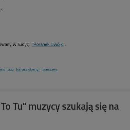
yk
owany w audycji
"Poranek Dwójki
".
band
jazz
tomasz obertyn
warszawa
To Tu" muzycy szukają się na