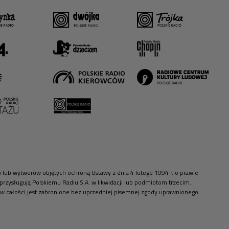
ów lub wytworów objętych ochroną Ustawy z dnia 4 lutego 1994 r. o prawie
zysługują Polskiemu Radiu S.A. w likwidacji lub podmiotom trzecim.
 w całości jest zabronione bez uprzedniej pisemnej zgody uprawnionego.