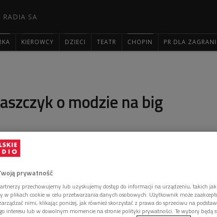
 RADIA SA
RKA
KIEROWCY
DZIECI
TEATR
CHOPIN
PR DLA ZAGRAN

aszczyk o modzie na big
odwiedził nas niezależny muzyk warszawski,
Twoją prywatność
l kwartetu "Biotone" i Big Bandu "Konglomerat".
artnerzy przechowujemy lub uzyskujemy dostęp do informacji na urządzeniu, takich jak
ory w plikach cookie w celu przetwarzania danych osobowych. Użytkownik może zaakcep
arządzać nimi, klikając poniżej, jak również skorzystać z prawa do sprzeciwu na podsta
go interesu lub w dowolnym momencie na stronie polityki prywatności. Te wybory będą 