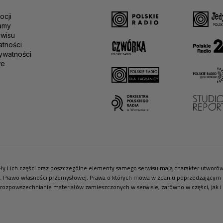
ocji
amy
rwisu
atności
ywatności
we
riały i ich części oraz poszczególne elementy samego serwisu mają charakter utwor
r. Prawo własności przemysłowej. Prawa o których mowa w zdaniu poprzedzającym pr
 rozpowszechnianie materiałów zamieszczonych w serwisie, zarówno w części, jak i