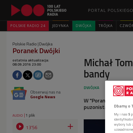
PORTAL POLSKIEGO
POLSKIE RADIO 24
JEDYNKA
DWÓJKA
TRÓJKA
CZWÓ
Polskie Radio
Dwójka
Poranek Dwójki
Michał Tom
ostatnia aktualizacja:
08.09.2016 23:00
bandy
Obserwuj nas na
Google News
W "Poranku Dwójki" 
Dbamy o 
puzonista, założycie
My i nasi
5
p
1 plik
AUDIO
identyfikat
wybory lub z


13'56
uzasadnione