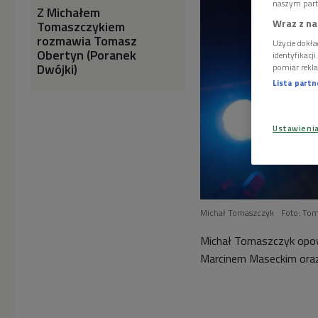
naszym part
Z Michałem
Wraz z na
Tomaszczykiem
rozmawia Tomasz
Użycie dokła
Obertyn (Poranek
identyfikacj
Dwójki)
pomiar rekla
Lista part
Ustawieni
Michał Tomaszczyk
Foto: Tom
Michał Tomaszczyk opow
Marcinem Maseckim oraz