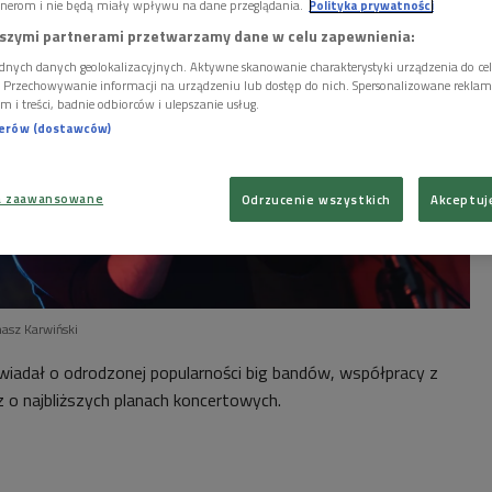
nerom i nie będą miały wpływu na dane przeglądania.
Polityka prywatności
szymi partnerami przetwarzamy dane w celu zapewnienia:
dnych danych geolokalizacyjnych. Aktywne skanowanie charakterystyki urządzenia do ce
i. Przechowywanie informacji na urządzeniu lub dostęp do nich. Spersonalizowane reklamy 
m i treści, badnie odbiorców i ulepszanie usług.
nerów (dostawców)
a zaawansowane
Odrzucenie wszystkich
Akceptuj
asz Karwiński
iadał o odrodzonej popularności big bandów, współpracy z
 o najbliższych planach koncertowych.