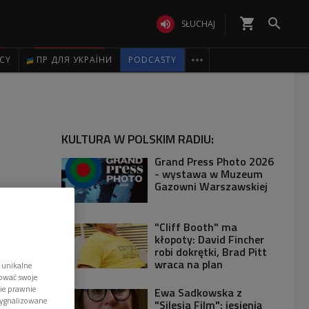
shopping_cart


SŁUCHAJ

ICY
ПР ДЛЯ УКРАЇНИ
PODCASTY
KULTURA W POLSKIM RADIU:
Grand Press Photo 2026
- wystawa w Muzeum
Gazowni Warszawskiej
"Cliff Booth" ma
kłopoty: David Fincher
robi dokrętki, Brad Pitt
wraca na plan
 unikalne
tować swoje
wie prawnie
Ewa Sadkowska z
sygnalizowane
"Silesia Film": jesienią