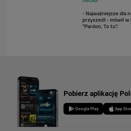
- Najważniejsze dla 
przyszedł - mówił w
"Pardon, To tu".
Pobierz aplikację Po
Google Play
App Sto