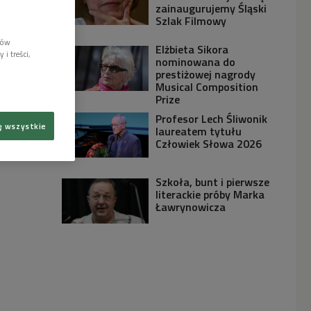
zainaugurujemy Śląski
Szlak Filmowy
lów
Elżbieta Sikora
i treści,
nominowana do
prestiżowej nagrody
Musical Composition
Prize
Profesor Lech Śliwonik
ę wszystkie
laureatem tytułu
Człowiek Słowa 2026
Szkoła, bunt i pierwsze
literackie próby Marka
Ławrynowicza