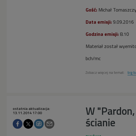
Gość:
Michał Tomaszcz
Data emisji:
9.09.2016
Godzina emisji:
8.10
Materiał został wyemit
bch/mc
Zobacz więcej na temat:
big 
W "Pardon, 
ostatnia aktualizacja:
13.11.2014 17:00
ścianie