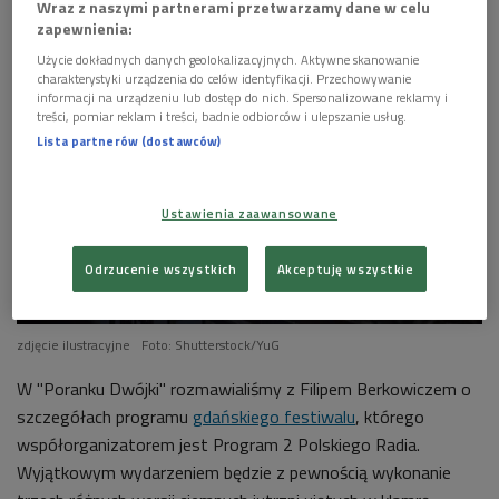
Humanus (Poranek Dwójki)
Wraz z naszymi partnerami przetwarzamy dane w celu
zapewnienia:
Użycie dokładnych danych geolokalizacyjnych. Aktywne skanowanie
charakterystyki urządzenia do celów identyfikacji. Przechowywanie
informacji na urządzeniu lub dostęp do nich. Spersonalizowane reklamy i
treści, pomiar reklam i treści, badnie odbiorców i ulepszanie usług.
Lista partnerów (dostawców)
Ustawienia zaawansowane
Odrzucenie wszystkich
Akceptuję wszystkie
zdjęcie ilustracyjne
Foto: Shutterstock/YuG
W "Poranku Dwójki" rozmawialiśmy z Filipem Berkowiczem o
szczegółach programu
gdańskiego festiwalu
, którego
współorganizatorem jest Program 2 Polskiego Radia.
Wyjątkowym wydarzeniem będzie z pewnością wykonanie