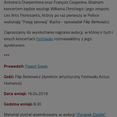
Antoine’a Charpentiera oraz François Couperina. Ważnym
koncertem będzie występ Williama Christiego i jego zespołu
Les Arts Florissants, którzy po raz pierwszy w Polsce
wykonają "Pasję Janową" Bacha - opowiadał Filip Berkowicz.
Zapraszamy do wysłuchania nagrania audycji, w której o tych i
innych koncertach
festiwalu
rozmawialiśmy z jego
dyrektorem.
***
Prowadził:
Paweł Siwek
Gość:
Filip Berkowicz (dyrektor artystyczny festiwalu Actus
Humanus)
Data emisji:
16.04.2019
Godzina emisji:
8
.30
Materiał został wyemitowany w audycji
"Poranek Dwójki"
.