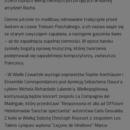
trzech różnych wersji ciemnych jutrzni ujętych w klamrę
arcydzieł Bacha.
Ciemne jutrznie to modlitwy odmawiane tradycyjnie przed
świtem w czasie Triduum Paschalnego, a ich nazwa wiąże się
ze starym zwyczajem zapalania, a następnie gaszenia świec
– aż do zapadnięcia zupełnej ciemności. W epoce baroku
zyskały bogatą oprawę muzyczną, której tworzenia
podejmowali się najwybitniejsi kompozytorzy, zwłaszcza
francuscy.
- W Wielki Czwartek wystąpi sopranistka Sophie Karthäuser i
Ensemble Correspondances pod dyrekcją Sebastiena Dauce’a
cyklem Michela Richardade Lalande’a. Wielkopiątkową
kontynuacją będzie koncert zespołu La Compagnia del
Madrigale, który przedstawi "Responsoria et alia ad Officium
Hebdomadae Sanctae spectantia" autorstwa Carla Gesualda.
Z kolei w Wielką Sobotę Christoph Rousset z zespołem Les
Talens Lyriques wykona "Leçons de ténèbres" Marca-