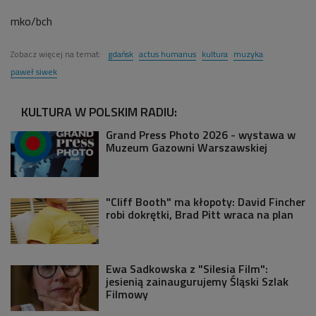
mko/bch
Zobacz więcej na temat:
gdańsk
actus humanus
kultura
muzyka
paweł siwek
KULTURA W POLSKIM RADIU:
Grand Press Photo 2026 - wystawa w
Muzeum Gazowni Warszawskiej
"Cliff Booth" ma kłopoty: David Fincher
robi dokrętki, Brad Pitt wraca na plan
Ewa Sadkowska z "Silesia Film":
jesienią zainaugurujemy Śląski Szlak
Filmowy