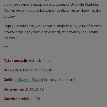
przed świętymi, prosząc ich o zbawienie? W dziele Warhola,
Marilyn wypełniła obie kwatery: i tę dla śmiertelników i tę dla
bogów.
Dyptyk Marilyn przywołuje wiele skojarzeń, by je uciąć Warhol
prowokacyjnie i cynicznie stwierdził, że stworzył go jedynie
dla zysku.
***
Tytuł audycji:
Jest taki obraz
Prowadził:
Michał Montowski
Gość:
dr Grażyna Bastek
(historyczka sztuki)
Data emisji:
25.08.2019
Godzina emisji:
11.00