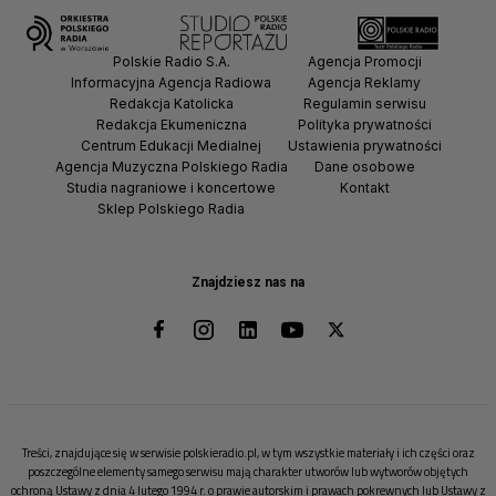
Polskie Radio S.A.
Agencja Promocji
Informacyjna Agencja Radiowa
Agencja Reklamy
Redakcja Katolicka
Regulamin serwisu
Redakcja Ekumeniczna
Polityka prywatności
Centrum Edukacji Medialnej
Ustawienia prywatności
Agencja Muzyczna Polskiego Radia
Dane osobowe
Studia nagraniowe i koncertowe
Kontakt
Sklep Polskiego Radia
Znajdziesz nas na
Treści, znajdujące się w serwisie polskieradio.pl, w tym wszystkie materiały i ich części oraz
poszczególne elementy samego serwisu mają charakter utworów lub wytworów objętych
ochroną Ustawy z dnia 4 lutego 1994 r. o prawie autorskim i prawach pokrewnych lub Ustawy z