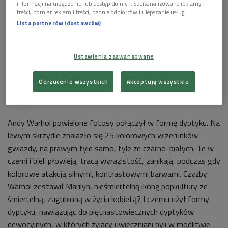
informacji na urządzeniu lub dostęp do nich. Spersonalizowane reklamy i
treści, pomiar reklam i treści, badnie odbiorców i ulepszanie usług.
Lista partnerów (dostawców)
Ustawienia zaawansowane
Odrzucenie wszystkich
Akceptuję wszystkie
Andy Warhol, "Dyptyk Marilyn", 1962, Tate (Londyn)
Foto: PAP/Christina
Horsten
Andy Warhol powielone fotosy połączył w formę dyptyku. Na
lewym skrzydle znalazło się 25 kolorowych wizerunków
gwiazdy, na prawym tyle samo, tyle że czarno-białych. Te w
czerni i bieli płowieją, tracą wyrazistość, zanikają, podczas gdy
kolorowe atakują silnymi, kontrastowymi barwami. Czyżby
Warhol zestawił Marilyn, nieśmiertelną ikonę popkultury ze
śmiertelną, zagubioną w życiu kobietą? I czemu użył formy
dyptyku, nawiązując do piętnastowiecznych dyptyków
dewocyjnych, w których żyjący uwieczniani byli w modlitwie