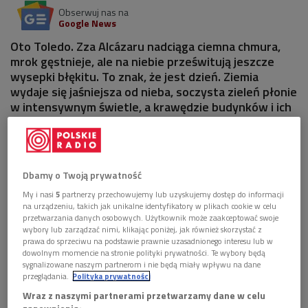
Obserwuj nas na
Google News
Oto Toledo. Zza Alcázaru nadciąga ciemna chmura,
mrok gęstnieje, ale na niebie prześwitują jeszcze
wysepki błękitu. To znak, że jest dzień. Ziemia
wydaje się jaśniejsza od nieba, soczysta zieleń płonie
w intensywnym świetle, a krawędzie budynków i ich
ściany od zachodu żarzą się w srebrzystej poświacie.
Dbamy o Twoją prywatność
My i nasi
5
partnerzy przechowujemy lub uzyskujemy dostęp do informacji
na urządzeniu, takich jak unikalne identyfikatory w plikach cookie w celu
przetwarzania danych osobowych. Użytkownik może zaakceptować swoje
wybory lub zarządzać nimi, klikając poniżej, jak również skorzystać z
prawa do sprzeciwu na podstawie prawnie uzasadnionego interesu lub w
dowolnym momencie na stronie polityki prywatności. Te wybory będą
sygnalizowane naszym partnerom i nie będą miały wpływu na dane
przeglądania.
Polityka prywatności
Wraz z naszymi partnerami przetwarzamy dane w celu