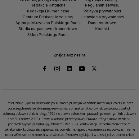
Redakcja Katolicka
Regulamin serwisu
Redakcja Ekumeniczna
Polityka prywatności
Centrum Edukacji Medialnej
Ustawienia prywatności
Agencja Muzyczna Polskiego Radia
Dane osobowe
Studia nagraniowe i koncertowe
Kontakt
Sklep Polskiego Radia
Znajdziesz nas na
Treści, znajdujące się w serwisie polskieradio.pl, w tym wszystkie materiały i ich części oraz
poszczególne elementy samego serwisu mają charakter utworów lub wytworów objętych
ochroną Ustawy z dnia 4 lutego 1994 r. o prawie autorskim i prawach pokrewnych lub Ustawy z
dnia 30 czerwca 2000 r. Prawo własności przemysłowej. Prawa o których mowa w zdaniu
poprzedzającym przysługują Polskiemu Radiu S.A. w likwidacji lub podmiotom trzecim.
Jakiekolwiek kopiowanie, zapisywanie, powielanie, reprodukowanie oraz rozpowszechnianie
materiałów zamieszczonych w serwisie, zarówno w części, jak i w całości jest zabronione bez