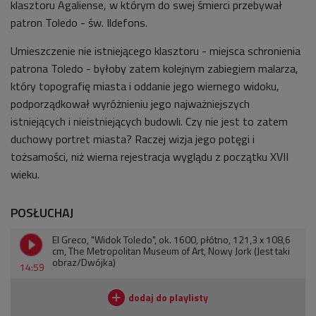
klasztoru Agaliense, w którym do swej śmierci przebywał
patron Toledo - św. Ildefons.
Umieszczenie nie istniejącego klasztoru - miejsca schronienia
patrona Toledo - byłoby zatem kolejnym zabiegiem malarza,
który topografię miasta i oddanie jego wiernego widoku,
podporządkował wyróżnieniu jego najważniejszych
istniejących i nieistniejących budowli. Czy nie jest to zatem
duchowy portret miasta? Raczej wizja jego potęgi i
tożsamości, niż wierna rejestracja wyglądu z początku XVII
wieku.
POSŁUCHAJ
El Greco, "Widok Toledo", ok. 1600, płótno, 121,3 x 108,6
cm, The Metropolitan Museum of Art, Nowy Jork (Jest taki
obraz/Dwójka)
14:59