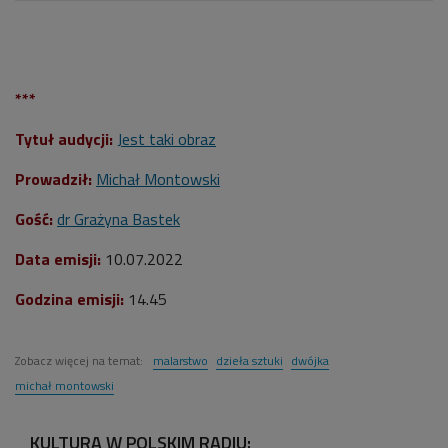
***
Tytuł audycji:
Jest taki obraz
Prowadził:
Michał Montowski
Gość:
dr Grażyna Bastek
Data emisji:
10
.07.2022
Godzina emisji:
14.45
Zobacz więcej na temat:
malarstwo
dzieła sztuki
dwójka
michał montowski
KULTURA W POLSKIM RADIU: