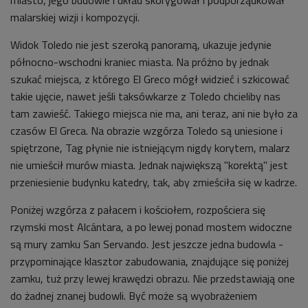
miasto, jego budowle i układ skorygował i podporządkował
malarskiej wizji i kompozycji.
Widok Toledo nie jest szeroką panoramą, ukazuje jedynie
północno-wschodni kraniec miasta. Na próżno by jednak
szukać miejsca, z którego El Greco mógł widzieć i szkicować
takie ujęcie, nawet jeśli taksówkarze z Toledo chcieliby nas
tam zawieść. Takiego miejsca nie ma, ani teraz, ani nie było za
czasów El Greca. Na obrazie wzgórza Toledo są uniesione i
spiętrzone, Tag płynie nie istniejącym nigdy korytem, malarz
nie umieścił murów miasta. Jednak największą "korektą" jest
przeniesienie budynku katedry, tak, aby zmieściła się w kadrze.
Poniżej wzgórza z pałacem i kościołem, rozpościera się
rzymski most Alcántara, a po lewej ponad mostem widoczne
są mury zamku San Servando. Jest jeszcze jedna budowla -
przypominające klasztor zabudowania, znajdujące się poniżej
zamku, tuż przy lewej krawędzi obrazu. Nie przedstawiają one
do żadnej znanej budowli. Być może są wyobrażeniem