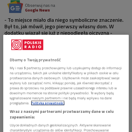
Obserwuj nas na
Google News
- To miejsce miało dla niego symboliczne znaczenie.
Był to, jak mówił, jego pierwszy własny dom. W
dodatku wiązał się już z niepodległą ojczyzną -
podkreślała kustosz Ewa Nawój, opowiadając o willi
"Świt" w Konstancinie-Jeziornie.
Dbamy o Twoją prywatność
2 pliki
AUDIO
My i nasi
5
partnerzy przechowujemy lub uzyskujemy dostęp do informacji


05'07
na urządzeniu, takich jak unikalne identyfikatory w plikach cookie w celu
przetwarzania danych osobowych. Użytkownik może zaakceptować swoje
Kustosz Ewa Nawój o willi "Świt" w Konstancinie-
wybory lub zarządzać nimi, klikając poniżej, jak również skorzystać z
Jeziornie (Poranek Dwójki)
prawa do sprzeciwu na podstawie prawnie uzasadnionego interesu lub w
dowolnym momencie na stronie polityki prywatności. Te wybory będą
sygnalizowane naszym partnerom i nie będą miały wpływu na dane


05'15
przeglądania.
Polityka prywatności
Wraz z naszymi partnerami przetwarzamy dane w celu
Kustosz Ewa Nawój o gabinecie Żeromskiego w
zapewnienia:
willi "Świt" w Konstancinie-Jeziornie (Wybieram
Dwójkę)
Użycie dokładnych danych geolokalizacyjnych. Aktywne skanowanie
charakterystyki urządzenia do celów identyfikacji. Przechowywanie