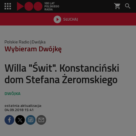
shopping_cart


SŁUCHAJ

Polskie Radio
Dwójka
Wybieram Dwójkę
Willa "Świt". Konstanciński
dom Stefana Żeromskiego
ostatnia aktualizacja:
04.09.2018 15:41