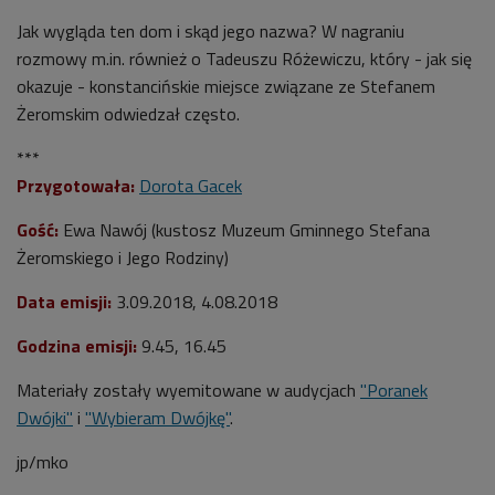
Jak wygląda ten dom i skąd jego nazwa? W nagraniu
rozmowy m.in. również o Tadeuszu Różewiczu, który - jak się
okazuje - konstancińskie miejsce związane ze Stefanem
Żeromskim odwiedzał często.
***
Przygotowała:
Dorota Gacek
Gość:
Ewa Nawój (kustosz Muzeum Gminnego Stefana
Żeromskiego i Jego Rodziny)
Data emisji:
3.09.2018, 4.08.2018
Godzina emisji:
9
.45, 16.45
Materiały zostały wyemitowane w audycjach
"Poranek
Dwójki"
i
"Wybieram Dwójkę"
.
jp/mko