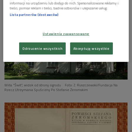
informacji na urządzeniu lub dostęp do nich. Spersonalizowane reklamy i
treści, pomiar reklam i treści, badnie odbiorców i ulepszanie usług.
Lista partnerów (dostawców)
Ustawienia zaawansowane
Odrzucenie wszystkich
Akceptuję wszystkie
Willa "Świt", widok od strony ogrodu
Foto: Z. Ruszczewski/Fundacja Na
Rzecz Utrzymania Spuścizny Po Stefanie Żeromskim