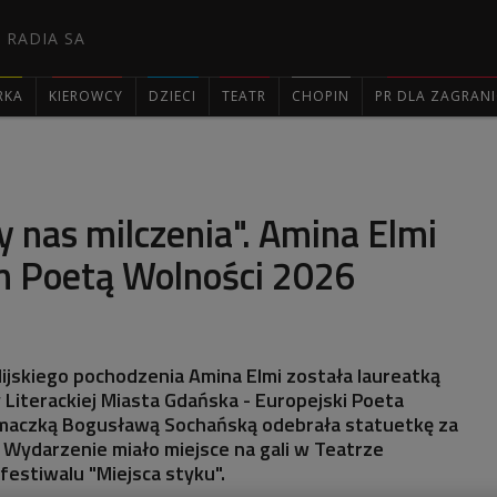
 RADIA SA
RKA
KIEROWCY
DZIECI
TEATR
CHOPIN
PR DLA ZAGRAN

y nas milczenia". Amina Elmi
m Poetą Wolności 2026
jskiego pochodzenia Amina Elmi została laureatką
Literackiej Miasta Gdańska - Europejski Poeta
umaczką Bogusławą Sochańską odebrała statuetkę za
. Wydarzenie miało miejsce na gali w Teatrze
estiwalu "Miejsca styku".