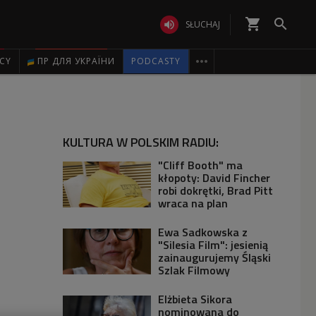
shopping_cart


SŁUCHAJ

ICY
ПР ДЛЯ УКРАЇНИ
PODCASTY
KULTURA W POLSKIM RADIU:
"Cliff Booth" ma
kłopoty: David Fincher
robi dokrętki, Brad Pitt
wraca na plan
Ewa Sadkowska z
"Silesia Film": jesienią
zainaugurujemy Śląski
Szlak Filmowy
Elżbieta Sikora
nominowana do