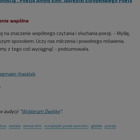
iłością". Poezja Aminy Elmi, laureatki Europejskiego Poety
enie wspólne
 na znaczenie wspólnego czytania i słuchania poezji. - Myślę,
ejszym sposobem. Uczy nas milczenia i powolnego mówienia.
emy z tego coś wyciągnąć - podsumowała.
agmajer-Kwiatek
6
 audycji "
Wybieram Dwójkę
".
atura
dwójka
amina elmi
europejski poeta wolności
gdańsk
poezja