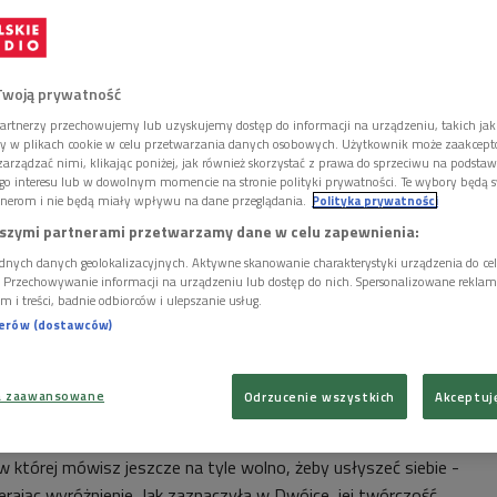
Twoją prywatność
artnerzy przechowujemy lub uzyskujemy dostęp do informacji na urządzeniu, takich jak
ory w plikach cookie w celu przetwarzania danych osobowych. Użytkownik może zaakcep
arządzać nimi, klikając poniżej, jak również skorzystać z prawa do sprzeciwu na podsta
go interesu lub w dowolnym momencie na stronie polityki prywatności. Te wybory będą 
nerom i nie będą miały wpływu na dane przeglądania.
Polityka prywatności
szymi partnerami przetwarzamy dane w celu zapewnienia:
dnych danych geolokalizacyjnych. Aktywne skanowanie charakterystyki urządzenia do ce
i. Przechowywanie informacji na urządzeniu lub dostęp do nich. Spersonalizowane reklamy 
m i treści, badnie odbiorców i ulepszanie usług.
nerów (dostawców)
a zaawansowane
Odrzucenie wszystkich
Akceptuj
omalijskiego pochodzenia, zdobywczyni tegorocznej Nagrody Literackiej Miasta
lności
Foto: Mat. pras./Sara Galbiati
w której mówisz jeszcze na tyle wolno, żeby usłyszeć siebie -
erając wyróżnienie.
Jak zaznaczyła w Dwójce, jej t
wórczość