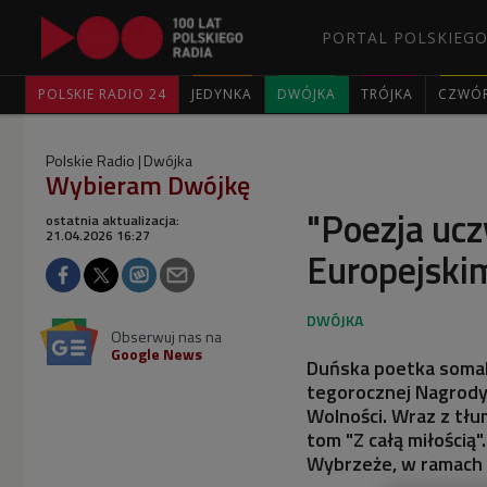
PORTAL POLSKIEGO
POLSKIE RADIO 24
JEDYNKA
DWÓJKA
TRÓJKA
CZWÓ
Polskie Radio
Dwójka
Wybieram Dwójkę
"Poezja ucz
ostatnia aktualizacja:
21.04.2026 16:27
Europejski
Obserwuj nas na
Google News
Duńska poetka somali
tegorocznej Nagrody 
Wolności. Wraz z tł
tom "Z całą miłością"
Wybrzeże, w ramach f