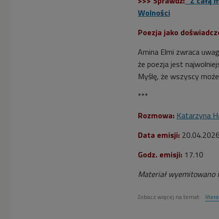
>>> Sprawdź:
"Z całą m
Wolności
Poezja jako doświadcz
Amina Elmi zwraca uwagę
że poezja jest najwolni
Myślę, że wszyscy moż
***
Rozmowa:
Katarzyna H
Data emisji:
20
.04.202
Godz. emisji:
17.10
Materiał wyemitowano w
Zobacz więcej na temat:
liter