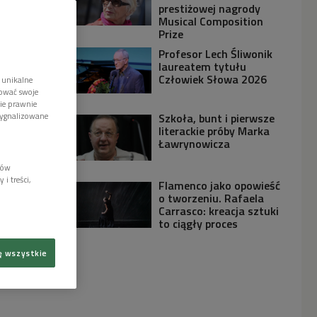
prestiżowej nagrody
Musical Composition
Prize
Profesor Lech Śliwonik
laureatem tytułu
Człowiek Słowa 2026
 unikalne
tować swoje
wie prawnie
sygnalizowane
Szkoła, bunt i pierwsze
literackie próby Marka
Ławrynowicza
lów
i treści,
Flamenco jako opowieść
o tworzeniu. Rafaela
Carrasco: kreacja sztuki
to ciągły proces
ę wszystkie