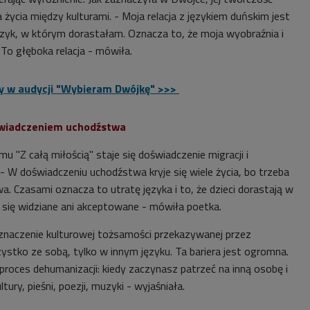
życia między kulturami. - Moja relacja z językiem duńskim jest
ęzyk, w którym dorastałam. Oznacza to, że moja wyobraźnia i
 To głęboka relacja - mówiła.
y w audycji "Wybieram Dwójkę" >>>
oświadczeniem uchodźstwa
"Z całą miłością" staje się doświadczenie migracji i
- W doświadczeniu uchodźstwa kryje się wiele życia, bo trzeba
. Czasami oznacza to utratę języka i to, że dzieci dorastają w
ą się widziane ani akceptowane - mówiła poetka.
znaczenie kulturowej tożsamości przekazywanej przez
ystko ze sobą, tylko w innym języku. Ta bariera jest ogromna.
proces dehumanizacji: kiedy zaczynasz patrzeć na inną osobę i
tury, pieśni, poezji, muzyki - wyjaśniała.