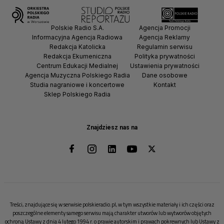
Polskie Radio S.A.
Agencja Promocji
Informacyjna Agencja Radiowa
Agencja Reklamy
Redakcja Katolicka
Regulamin serwisu
Redakcja Ekumeniczna
Polityka prywatności
Centrum Edukacji Medialnej
Ustawienia prywatności
Agencja Muzyczna Polskiego Radia
Dane osobowe
Studia nagraniowe i koncertowe
Kontakt
Sklep Polskiego Radia
Znajdziesz nas na
Treści, znajdujące się w serwisie polskieradio.pl, w tym wszystkie materiały i ich części oraz
poszczególne elementy samego serwisu mają charakter utworów lub wytworów objętych
ochroną Ustawy z dnia 4 lutego 1994 r. o prawie autorskim i prawach pokrewnych lub Ustawy z