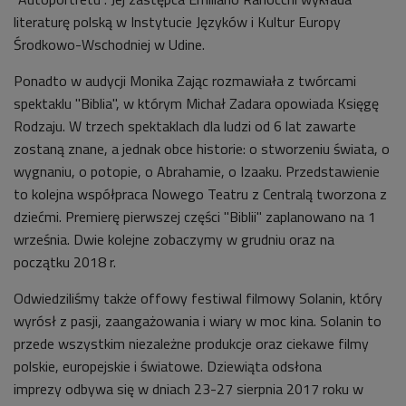
literaturę polską w Instytucie Języków i Kultur Europy
Środkowo-Wschodniej w Udine.
Ponadto w audycji Monika Zając rozmawiała z twórcami
spektaklu "Biblia", w którym Michał Zadara opowiada Księgę
Rodzaju. W trzech spektaklach dla ludzi od 6 lat zawarte
zostaną znane, a jednak obce historie: o stworzeniu świata, o
wygnaniu, o potopie, o Abrahamie, o Izaaku. Przedstawienie
to kolejna współpraca Nowego Teatru z Centralą tworzona z
dziećmi. Premierę pierwszej części
"Biblii" zaplanowano na
1
września. Dwie kolejne zobaczymy
w grudniu oraz na
początku 2018 r.
Odwiedziliśmy także offowy festiwal filmowy Solanin, który
wyrósł z pasji, zaangażowania i wiary w moc kina. Solanin to
przede wszystkim niezależne produkcje oraz ciekawe filmy
polskie, europejskie i światowe. Dziewiąta odsłona
imprezy odbywa się w dniach 23-27 sierpnia 2017 roku w