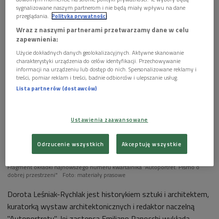
sygnalizowane naszym partnerom i nie będą miały wpływu na dane


06'18
przeglądania.
Polityka prywatności
Michał Zadara i Paulina Holtz o spektaklu "Biblia".
Wraz z naszymi partnerami przetwarzamy dane w celu
zapewnienia:
Rozmawia Monika Zając (Wybieram Dwójkę)
Użycie dokładnych danych geolokalizacyjnych. Aktywne skanowanie


charakterystyki urządzenia do celów identyfikacji. Przechowywanie
12'28
informacji na urządzeniu lub dostęp do nich. Spersonalizowane reklamy i
treści, pomiar reklam i treści, badnie odbiorców i ulepszanie usług.
Relacja Marcina Mindykowskiego z przeglądu
Lista partnerów (dostawców)
filmowego "(Nie)pokój Moralny" w Gdańsku
(Wybieram Dwójkę)
Ustawienia zaawansowane


04'00
Jan Kanty Pawluśkiewicz o Kaszubach (Wybieram
Odrzucenie wszystkich
Akceptuję wszystkie
Dwójkę)
Fragment okładki najnowszego numeru kwartalnika "Autoportret. Pismo o
dobrej przestrzeni"
Foto: materiały prasowe
Dorota Leśniak-Rychlak jest historykiem sztuki i architektem,
kuratorką wystaw architektonicznych i redaktor naczelną
"Autoportretu". Jej zastępca Emiliano
Ranocchi
wykłada