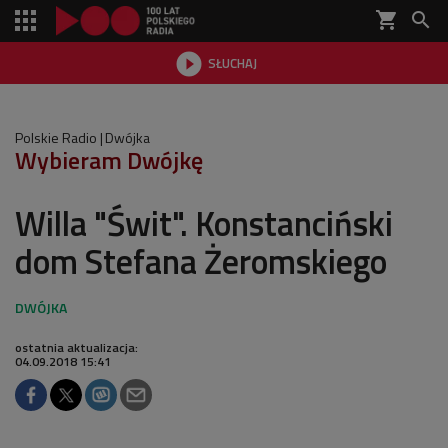
shopping_cart


SŁUCHAJ

Polskie Radio
Dwójka
Wybieram Dwójkę
Willa "Świt". Konstanciński
dom Stefana Żeromskiego
ostatnia aktualizacja:
04.09.2018 15:41