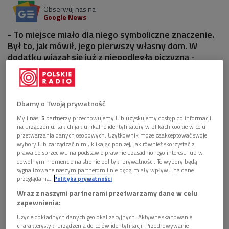
Obserwuj nas na
Google News
- To miejsce miało dla niego symboliczne znaczenie.
Był to, jak mówił, jego pierwszy własny dom. W
dodatku wiązał się już z niepodległą ojczyzną -
podkreślała kustosz Ewa Nawój, opowiadając o willi
"Świt" w Konstancinie-Jeziornie.
Dbamy o Twoją prywatność
2 pliki
AUDIO
My i nasi
5
partnerzy przechowujemy lub uzyskujemy dostęp do informacji


05'07
na urządzeniu, takich jak unikalne identyfikatory w plikach cookie w celu
przetwarzania danych osobowych. Użytkownik może zaakceptować swoje
Kustosz Ewa Nawój o willi "Świt" w Konstancinie-
wybory lub zarządzać nimi, klikając poniżej, jak również skorzystać z
Jeziornie (Poranek Dwójki)
prawa do sprzeciwu na podstawie prawnie uzasadnionego interesu lub w
dowolnym momencie na stronie polityki prywatności. Te wybory będą
sygnalizowane naszym partnerom i nie będą miały wpływu na dane


05'15
przeglądania.
Polityka prywatności
Wraz z naszymi partnerami przetwarzamy dane w celu
Kustosz Ewa Nawój o gabinecie Żeromskiego w
zapewnienia:
willi "Świt" w Konstancinie-Jeziornie (Wybieram
Dwójkę)
Użycie dokładnych danych geolokalizacyjnych. Aktywne skanowanie
charakterystyki urządzenia do celów identyfikacji. Przechowywanie