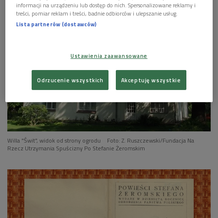
informacji na urządzeniu lub dostęp do nich. Spersonalizowane reklamy i
treści, pomiar reklam i treści, badnie odbiorców i ulepszanie usług.
Lista partnerów (dostawców)
Ustawienia zaawansowane
Odrzucenie wszystkich
Akceptuję wszystkie
Willa "Świt", widok od strony ogrodu
Foto: Z. Ruszczewski/Fundacja Na
Rzecz Utrzymania Spuścizny Po Stefanie Żeromskim