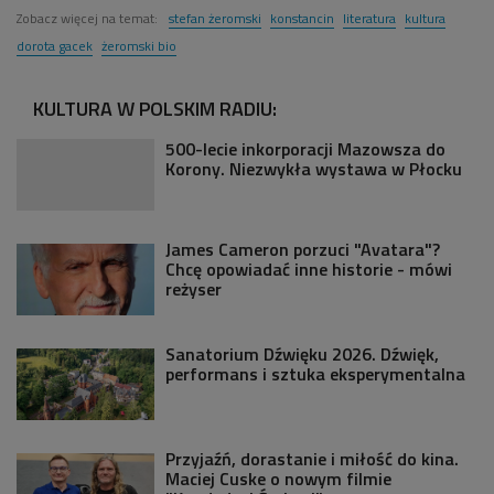
Zobacz więcej na temat:
stefan żeromski
konstancin
literatura
kultura
dorota gacek
żeromski bio
KULTURA W POLSKIM RADIU:
500-lecie inkorporacji Mazowsza do
Korony. Niezwykła wystawa w Płocku
James Cameron porzuci "Avatara"?
Chcę opowiadać inne historie - mówi
reżyser
Sanatorium Dźwięku 2026. Dźwięk,
performans i sztuka eksperymentalna
Przyjaźń, dorastanie i miłość do kina.
Maciej Cuske o nowym filmie