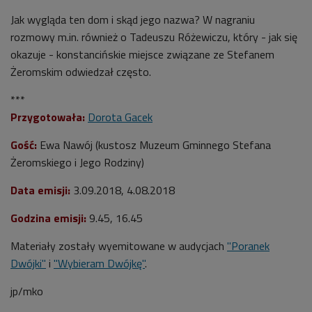
Jak wygląda ten dom i skąd jego nazwa? W nagraniu
rozmowy m.in. również o Tadeuszu Różewiczu, który - jak się
okazuje - konstancińskie miejsce związane ze Stefanem
Żeromskim odwiedzał często.
***
Przygotowała:
Dorota Gacek
Gość:
Ewa Nawój (kustosz Muzeum Gminnego Stefana
Żeromskiego i Jego Rodziny)
Data emisji:
3.09.2018, 4.08.2018
Godzina emisji:
9
.45, 16.45
Materiały zostały wyemitowane w audycjach
"Poranek
Dwójki"
i
"Wybieram Dwójkę"
.
jp/mko