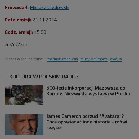
Prowadził:
Mariusz Gradowski
Data emisji:
21.11.2024
Godz. emisji:
15.00
am/dz/zch
Zobacz więcej na temat:
mariusz gradowski
muzyka filmowa
dwójka
KULTURA W POLSKIM RADIU:
500-lecie inkorporacji Mazowsza do
Korony. Niezwykła wystawa w Płocku
James Cameron porzuci "Avatara"?
Chcę opowiadać inne historie - mówi
reżyser