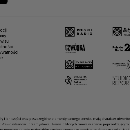
ocji
amy
rwisu
atności
ywatności
we
riały i ich części oraz poszczególne elementy samego serwisu mają charakter utwor
r. Prawo własności przemysłowej. Prawa o których mowa w zdaniu poprzedzającym pr
 rozpowszechnianie materiałów zamieszczonych w serwisie, zarówno w części, jak i