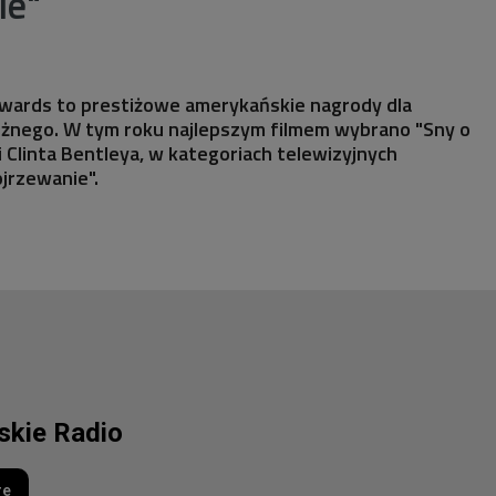
ie"
Awards to prestiżowe amerykańskie nagrody dla
eżnego. W tym roku najlepszym filmem wybrano "Sny o
i Clinta Bentleya, w kategoriach telewizyjnych
ojrzewanie".
lskie Radio
re