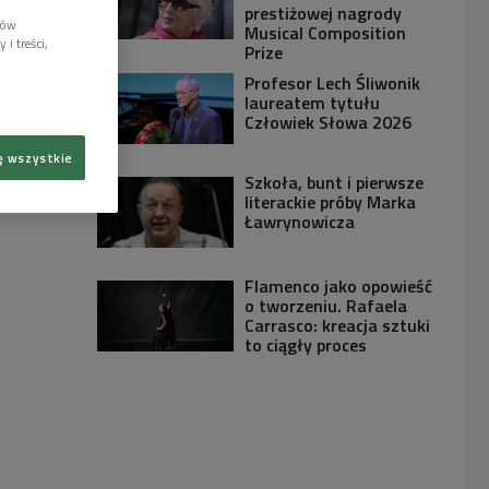
prestiżowej nagrody
lów
Musical Composition
i treści,
Prize
Profesor Lech Śliwonik
laureatem tytułu
Człowiek Słowa 2026
ę wszystkie
Szkoła, bunt i pierwsze
literackie próby Marka
Ławrynowicza
Flamenco jako opowieść
o tworzeniu. Rafaela
Carrasco: kreacja sztuki
to ciągły proces