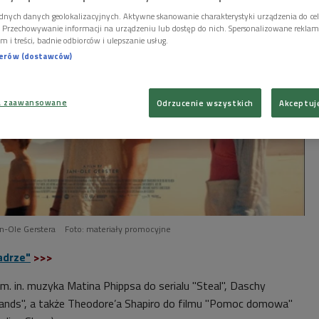
dnych danych geolokalizacyjnych. Aktywne skanowanie charakterystyki urządzenia do ce
i. Przechowywanie informacji na urządzeniu lub dostęp do nich. Spersonalizowane reklamy 
m i treści, badnie odbiorców i ulepszanie usług.
nerów (dostawców)
a zaawansowane
Odrzucenie wszystkich
Akceptuj
Jan-Ole Gerstera
Foto: materiały promocyjne
adrze"
>>>
. in. muzyka Matina Phippsa do serialu "Steal", Daschy
lands", a także Theodore’a Shapiro do filmu "Pomoc domowa"