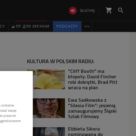
shopping_cart


SŁUCHAJ

ICY
ПР ДЛЯ УКРАЇНИ
PODCASTY
KULTURA W POLSKIM RADIU:
"Cliff Booth" ma
kłopoty: David Fincher
robi dokrętki, Brad Pitt
wraca na plan
Ewa Sadkowska z
"Silesia Film": jesienią
 unikalne
zainaugurujemy Śląski
tować swoje
Szlak Filmowy
wie prawnie
sygnalizowane
Elżbieta Sikora
nominowana do