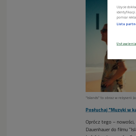
Użycie dokła
identyfikacj
pomiar rekla
Lista part
Ustawieni
"Islands" to obraz w reżyserii 
Posłuchaj "Muzyki w k
Oprócz tego – nowości, m
Dauenhauer do filmu "Is