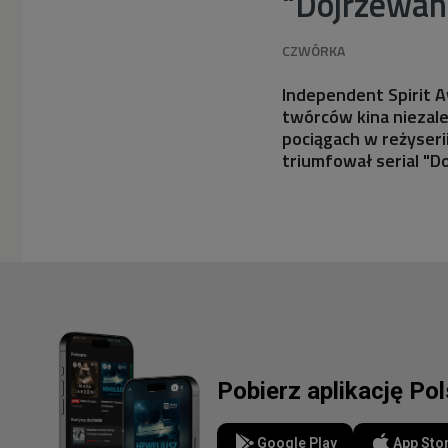
"Dojrzewan
Independent Spirit 
twórców kina niezal
pociągach w reżyseri
triumfował serial "D
Pobierz aplikację Po
Google Play
App Sto