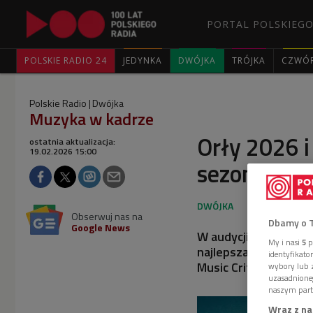
PORTAL POLSKIEGO
POLSKIE RADIO 24
JEDYNKA
DWÓJKA
TRÓJKA
CZWÓ
Polskie Radio
Dwójka
Muzyka w kadrze
Orły 2026 
ostatnia aktualizacja:
19.02.2026 15:00
sezonie na
Obserwuj nas na
Dbamy o 
Google News
W audycji mówiliśmy 
My i nasi
5
p
najlepsza muzyka, a 
identyfikat
Music Critics Associa
wybory lub z
uzasadnione
naszym part
Wraz z na