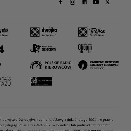
ów lub wytworów objętych ochroną Ustawy z dnia 4 lutego 1994 r. o prawie
zysługują Polskiemu Radiu S.A. w likwidacji lub podmiotom trzecim.
 w całości jest zabronione bez uprzedniej pisemnej zgody uprawnionego.