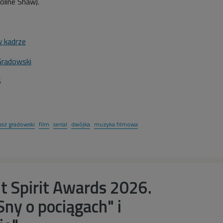
line Shaw).
 kadrze
Gradowski
6
usz gradowski
film
serial
dwójka
muzyka filmowa
t Spirit Awards 2026.
Sny o pociągach" i