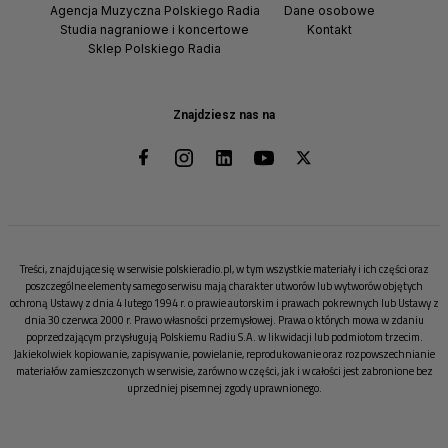
Agencja Muzyczna Polskiego Radia
Dane osobowe
Studia nagraniowe i koncertowe
Kontakt
Sklep Polskiego Radia
Znajdziesz nas na
Treści, znajdujące się w serwisie polskieradio.pl, w tym wszystkie materiały i ich części oraz
poszczególne elementy samego serwisu mają charakter utworów lub wytworów objętych
ochroną Ustawy z dnia 4 lutego 1994 r. o prawie autorskim i prawach pokrewnych lub Ustawy z
dnia 30 czerwca 2000 r. Prawo własności przemysłowej. Prawa o których mowa w zdaniu
poprzedzającym przysługują Polskiemu Radiu S.A. w likwidacji lub podmiotom trzecim.
Jakiekolwiek kopiowanie, zapisywanie, powielanie, reprodukowanie oraz rozpowszechnianie
materiałów zamieszczonych w serwisie, zarówno w części, jak i w całości jest zabronione bez
uprzedniej pisemnej zgody uprawnionego.