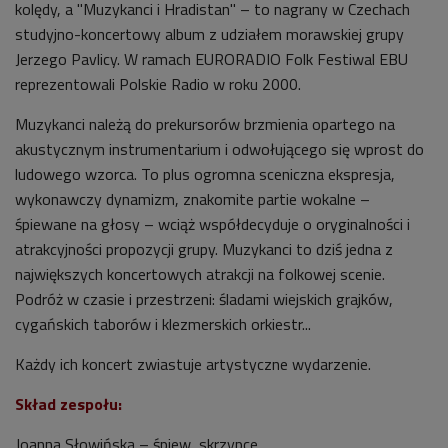
kolędy, a "Muzykanci i Hradistan" – to nagrany w Czechach
studyjno-koncertowy album z udziałem morawskiej grupy
Jerzego Pavlicy. W ramach EURORADIO Folk Festiwal EBU
reprezentowali Polskie Radio w roku 2000.
Muzykanci należą do prekursorów brzmienia opartego na
akustycznym instrumentarium i odwołującego się wprost do
ludowego wzorca. To plus ogromna sceniczna ekspresja,
wykonawczy dynamizm, znakomite partie wokalne –
śpiewane na głosy – wciąż współdecyduje o oryginalności i
atrakcyjności propozycji grupy. Muzykanci to dziś jedna z
największych koncertowych atrakcji na folkowej scenie.
Podróż w czasie i przestrzeni: śladami wiejskich grajków,
cygańskich taborów i klezmerskich orkiestr...
Każdy ich koncert zwiastuje artystyczne wydarzenie.
Skład zespołu:
Joanna Słowińska – śpiew, skrzypce