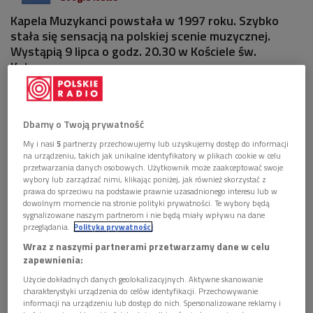
Kapela Muzykanci powstała w 1997 roku. Szybko
stała się sensacją na polskiej scenie muzycznej.
Wystąpią 9 lipca o godz. 20.30 w Kościele św.
Katarzyny.
Dbamy o Twoją prywatność
My i nasi
5
partnerzy przechowujemy lub uzyskujemy dostęp do informacji
na urządzeniu, takich jak unikalne identyfikatory w plikach cookie w celu
przetwarzania danych osobowych. Użytkownik może zaakceptować swoje
wybory lub zarządzać nimi, klikając poniżej, jak również skorzystać z
prawa do sprzeciwu na podstawie prawnie uzasadnionego interesu lub w
dowolnym momencie na stronie polityki prywatności. Te wybory będą
sygnalizowane naszym partnerom i nie będą miały wpływu na dane
przeglądania.
Polityka prywatności
Wraz z naszymi partnerami przetwarzamy dane w celu
zapewnienia:
Foto: Glow Images/East News
Użycie dokładnych danych geolokalizacyjnych. Aktywne skanowanie
charakterystyki urządzenia do celów identyfikacji. Przechowywanie
Legenda polskiej sceny folkowej wciąż w znakomitej formie!
informacji na urządzeniu lub dostęp do nich. Spersonalizowane reklamy i