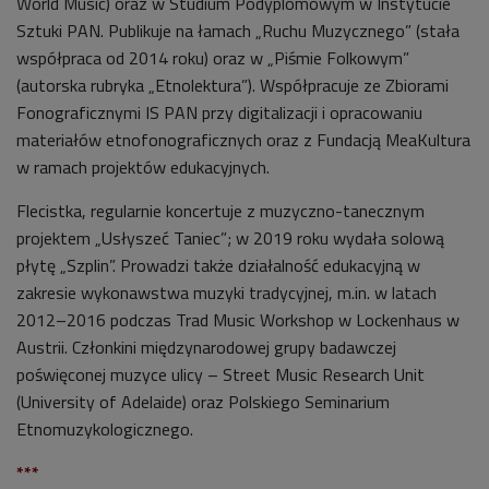
World Music) oraz w Studium Podyplomowym w Instytucie
Sztuki PAN. Publikuje na łamach „Ruchu Muzycznego” (stała
współpraca od 2014 roku) oraz w „Piśmie Folkowym”
(autorska rubryka „Etnolektura”). Współpracuje ze Zbiorami
Fonograficznymi IS PAN przy digitalizacji i opracowaniu
materiałów etnofonograficznych oraz z Fundacją MeaKultura
w ramach projektów edukacyjnych.
Flecistka, regularnie koncertuje z muzyczno-tanecznym
projektem „Usłyszeć Taniec”; w 2019 roku wydała solową
płytę „Szplin”. Prowadzi także działalność edukacyjną w
zakresie wykonawstwa muzyki tradycyjnej, m.in. w latach
2012–2016 podczas Trad Music Workshop w Lockenhaus w
Austrii. Członkini międzynarodowej grupy badawczej
poświęconej muzyce ulicy – Street Music Research Unit
(University of Adelaide) oraz Polskiego Seminarium
Etnomuzykologicznego.
***