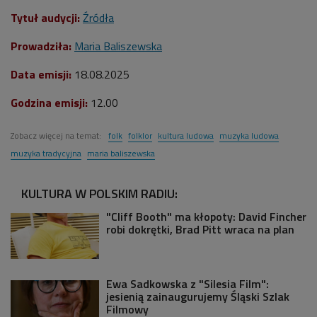
Tytuł audycji:
Źródła
Prowadziła:
Maria Baliszewska
Data emisji:
18.08.2025
Godzina emisji:
12.00
Zobacz więcej na temat:
folk
folklor
kultura ludowa
muzyka ludowa
muzyka tradycyjna
maria baliszewska
KULTURA W POLSKIM RADIU:
"Cliff Booth" ma kłopoty: David Fincher
robi dokrętki, Brad Pitt wraca na plan
Ewa Sadkowska z "Silesia Film":
jesienią zainaugurujemy Śląski Szlak
Filmowy