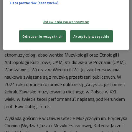
Lista partnerów (dostawców)
Ustawienia zaawansowane
Nagrania terenowe Eweliny Grygier ze studentami
Foto: E.Grygier
Odrzucenie wszystkich
Akceptuję wszystkie
Ewelina Grygier - doktor nauk o sztuce, z zawodu
etnomuzykolog, absolwentka Muzykologii oraz Etnologii i
Antropologii Kulturowej UAM, studiowała w Poznaniu (UAM),
Warszawie (UW) oraz w Wiedniu (UW). Jej zainteresowania
naukowe związane są z muzyką przestrzeni publicznych. W
2021 roku obroniła rozprawę doktorską „Artysta, performer,
żebrak. Zjawisko muzykowania ulicznego w Polsce w XXI
wieku w świetle teorii performansu”, napisaną pod kierunkiem
prof. Ewy Dahlig-Turek.
Wykłada gościnnie w Uniwersytecie Muzycznym im. Fryderyka
Chopina (Wydział Jazzu i Muzyki Estradowej, Katedra Jazzu i