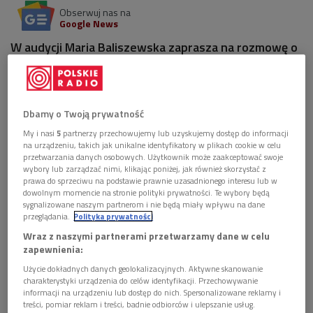
Obserwuj nas na
Google News
W audycji Maria Baliszewska zaprasza na rozmowę o
badaniach etnograficznych studentów
Uniwersytetu pod kierunkiem dr Eweliny Grygier -
powieści, spotkania, nagrania.
Dbamy o Twoją prywatność
1 plik
AUDIO
My i nasi
5
partnerzy przechowujemy lub uzyskujemy dostęp do informacji
na urządzeniu, takich jak unikalne identyfikatory w plikach cookie w celu


44'08
przetwarzania danych osobowych. Użytkownik może zaakceptować swoje
wybory lub zarządzać nimi, klikając poniżej, jak również skorzystać z
Źródła 18 sierpnia godz. 12:00
prawa do sprzeciwu na podstawie prawnie uzasadnionego interesu lub w
dowolnym momencie na stronie polityki prywatności. Te wybory będą
sygnalizowane naszym partnerom i nie będą miały wpływu na dane
przeglądania.
Polityka prywatności
Wraz z naszymi partnerami przetwarzamy dane w celu
zapewnienia:
Użycie dokładnych danych geolokalizacyjnych. Aktywne skanowanie
charakterystyki urządzenia do celów identyfikacji. Przechowywanie
informacji na urządzeniu lub dostęp do nich. Spersonalizowane reklamy i
treści, pomiar reklam i treści, badnie odbiorców i ulepszanie usług.