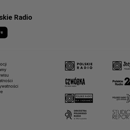
lskie Radio
re
ocji
amy
rwisu
atności
ywatności
we