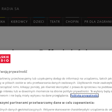
 RADIA SA
RKA
KIEROWCY
DZIECI
TEATR
CHOPIN
PR DLA ZAGRAN

ogi grupy Gaffer i pieśni
 wschodu
Twoją prywatność
artnerzy przechowujemy lub uzyskujemy dostęp do informacji na urządzeniu, takich jak
ory w plikach cookie w celu przetwarzania danych osobowych. Użytkownik może zaakcep
Festiwal Muzyki Folkowej „Mikołajki Folkowe” w
arządzać nimi, klikając poniżej, jak również skorzystać z prawa do sprzeciwu na podsta
ego ramach odbył się jeden z najstarszych konkursów
go interesu lub w dowolnym momencie na stronie polityki prywatności. Te wybory będą 
ena Otwarta”. O swojej muzyce w audycji opowiedzą
nerom i nie będą miały wpływu na dane przeglądania.
Polityka prywatności
tej – muzycy zespołu „Gaffer”.
szymi partnerami przetwarzamy dane w celu zapewnienia:
dnych danych geolokalizacyjnych. Aktywne skanowanie charakterystyki urządzenia do ce