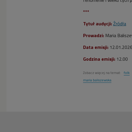
***
Tytuł audycji:
Źródła
Prowadzi:
Maria Balisz
Data emisji:
12.01.202
Godzina emisji:
12.00
Zobacz więcej na temat:
folk
maria baliszewska