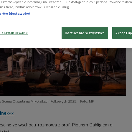
i. Przechowywanie informacji na urządzeniu lub dostęp do nich. Spersonalizowane reklamy 
m i treści, badnie odbiorców i ulepszanie usług.
nerów (dostawców)
a zaawansowane
Odrzucenie wszystkich
Akceptuj
u Scena Otwarta na Mikołajkach Folkowych 2025.
Foto: MF
line<<<
weselne ze wschodu-rozmowa z prof. Piotrem Dahligiem o
eśni.