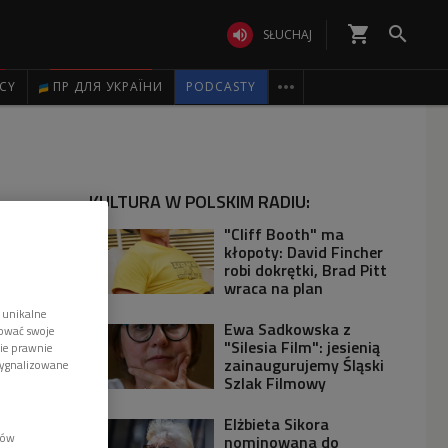
shopping_cart


SŁUCHAJ

ICY
ПР ДЛЯ УКРАЇНИ
PODCASTY
KULTURA W POLSKIM RADIU:
"Cliff Booth" ma
kłopoty: David Fincher
robi dokrętki, Brad Pitt
wraca na plan
 unikalne
Ewa Sadkowska z
tować swoje
"Silesia Film": jesienią
wie prawnie
zainaugurujemy Śląski
sygnalizowane
Szlak Filmowy
Elżbieta Sikora
lów
nominowana do