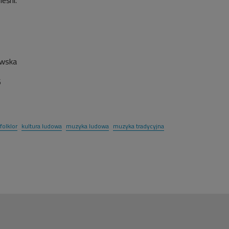
ewska
6
folklor
kultura ludowa
muzyka ludowa
muzyka tradycyjna