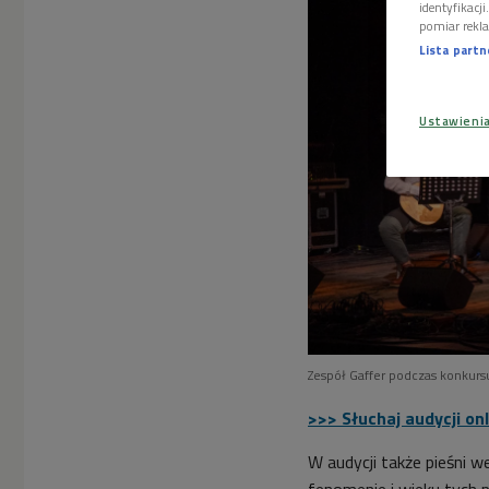
identyfikacj
pomiar rekla
Lista part
Ustawieni
Zespół Gaffer podczas konkurs
>>> Słuchaj audycji on
W audycji także pieśni 
fenomenie i wieku tych pi