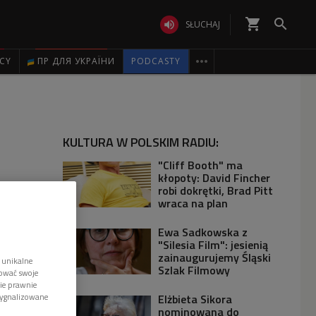
shopping_cart


SŁUCHAJ

ICY
ПР ДЛЯ УКРАЇНИ
PODCASTY
KULTURA W POLSKIM RADIU:
"Cliff Booth" ma
kłopoty: David Fincher
robi dokrętki, Brad Pitt
wraca na plan
Ewa Sadkowska z
"Silesia Film": jesienią
zainaugurujemy Śląski
 unikalne
Szlak Filmowy
tować swoje
wie prawnie
sygnalizowane
Elżbieta Sikora
nominowana do