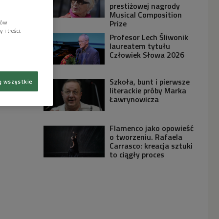
prestiżowej nagrody
Musical Composition
Prize
lów
i treści,
Profesor Lech Śliwonik
laureatem tytułu
Człowiek Słowa 2026
Szkoła, bunt i pierwsze
ę wszystkie
literackie próby Marka
Ławrynowicza
Flamenco jako opowieść
o tworzeniu. Rafaela
Carrasco: kreacja sztuki
to ciągły proces