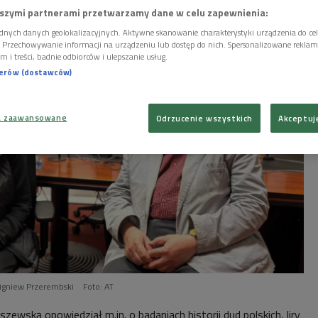
awie.
szymi partnerami przetwarzamy dane w celu zapewnienia:
dnych danych geolokalizacyjnych. Aktywne skanowanie charakterystyki urządzenia do ce
i. Przechowywanie informacji na urządzeniu lub dostęp do nich. Spersonalizowane reklamy 
m i treści, badnie odbiorców i ulepszanie usług.
nerów (dostawców)
a zaawansowane
Odrzucenie wszystkich
Akceptuj
Zbigniew Przerembski
Foto: AT
zewską opowiedział m.in. o badaniach historii dud polskich, liry