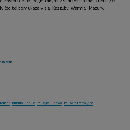
kolejnymi tomami regionalnymi z serii Polska Pieśń i Muzyka
ły (do tej pory ukazały się: Kaszuby, Warmia i Mazury,
zewska
folklor
kultura ludowa
muzyka ludowa
muzyka tradycyjna