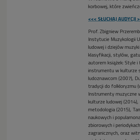
korbowej, które zwieńcz
<<< SŁUCHAJ AUDYCJI 
Prof. Zbigniew Przeremb
Instytucie Muzykologii 
ludowej i dziejów muzyki
klasyfikacji, stylów, ga
autorem książek: Style i
instrumentu w kulturze 
ludoznawcom (2007), Du
tradycji do folkloryzmu 
Instrumenty muzyczne w t
kulturze ludowej (2014), 
metodologia (2015), Tan
naukowych i popularnona
zbiorowych i periodykach
zagranicznych, oraz wit