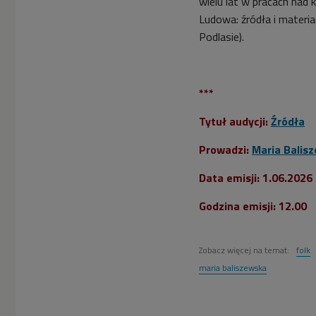
wielu lat w pracach nad 
Ludowa: źródła i materia
Podlasie).
***
Tytuł audycji:
Źródła
Prowadzi:
Maria Balis
Data emisji: 1.06.2026
Godzina emisji: 12.00
Zobacz więcej na temat:
folk
maria baliszewska