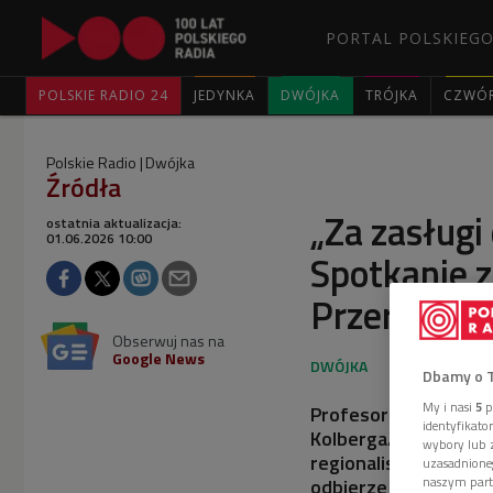
PORTAL POLSKIEGO
POLSKIE RADIO 24
JEDYNKA
DWÓJKA
TRÓJKA
CZWÓ
Polskie Radio
Dwójka
Źródła
„Za zasługi
ostatnia aktualizacja:
01.06.2026 10:00
Spotkanie z
Przerembs
Obserwuj nas na
Google News
Dbamy o 
My i nasi
5
p
Profesor Zbigniew P
identyfikat
Kolberga. Zdobył wyr
wybory lub z
regionalistów, dział
uzasadnione
naszym part
odbierze na uroczyst