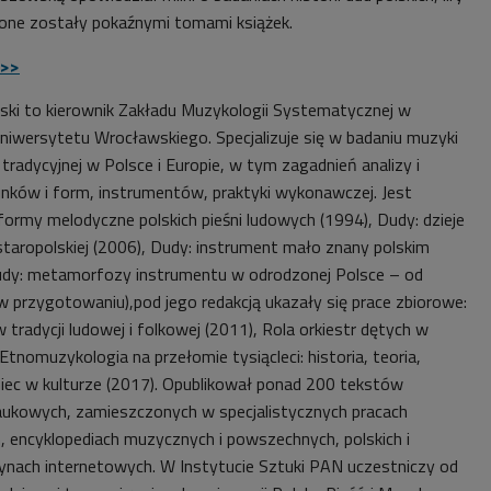
one zostały pokaźnymi tomami książek.
>>>
ski to kierownik Zakładu Muzykologii Systematycznej w
Uniwersytetu Wrocławskiego. Specjalizuje się w badaniu muzyki
 tradycyjnej w Polsce i Europie, w tym zagadnień analizy i
tunków i form, instrumentów, praktyki wykonawczej. Jest
 formy melodyczne polskich pieśni ludowych (1994), Dudy: dzieje
staropolskiej (2006), Dudy: instrument mało znany polskim
dy: metamorfozy instrumentu w odrodzonej Polsce – od
(w przygotowaniu),pod jego redakcją ukazały się prace zbiorowe:
radycji ludowej i folkowej (2011), Rola orkiestr dętych w
Etnomuzykologia na przełomie tysiącleci: historia, teoria,
iec w kulturze (2017). Opubli­kował ponad 200 tekstów
ukowych, zamieszczonych w specja­listycznych pracach
, encyklopediach muzycznych i powszechnych, pol­skich i
rynach internetowych. W Instytucie Sztuki PAN uczestniczy od