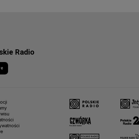
lskie Radio
re
ocji
amy
rwisu
atności
ywatności
we