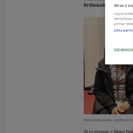
Królewskim w Warsz
Wraz z na
Użycie dokła
identyfikacj
pomiar rekla
Lista part
Ustawieni
Maria Baliszewska i profesor 
W rozmowie z Marią Balis