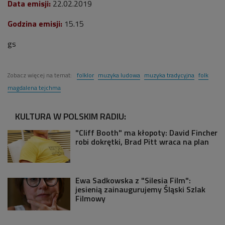
Data emisji:
22.02.2019
Godzina emisji:
15.15
gs
Zobacz więcej na temat:
folklor
muzyka ludowa
muzyka tradycyjna
folk
magdalena tejchma
KULTURA W POLSKIM RADIU:
"Cliff Booth" ma kłopoty: David Fincher
robi dokrętki, Brad Pitt wraca na plan
Ewa Sadkowska z "Silesia Film":
jesienią zainaugurujemy Śląski Szlak
Filmowy