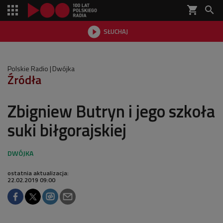
shopping_cart


SŁUCHAJ

Polskie Radio
Dwójka
Źródła
Zbigniew Butryn i jego szkoła
suki biłgorajskiej
ostatnia aktualizacja:
22.02.2019 09:00