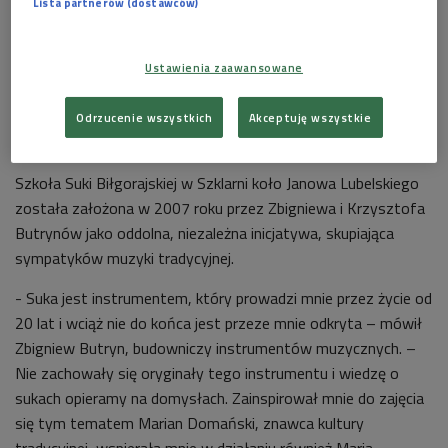
Lista partnerów (dostawców)
Ustawienia zaawansowane
Odrzucenie wszystkich
Akceptuję wszystkie
Zbigniew Butryn
Foto: Kuba Borysiak
Szkoła Suki Biłgorajskiej w Szklarni koło Janowa Lubelskiego
została założona w 2007 roku przez Zbigniewa i Krzysztofa
Butrynów jako oddolna, niezależna inicjatywa, skupiająca
sympatyków muzyki tradycyjnej.
- Suka jest instrumentem, który prowadzi mnie przez życie od
20 lat i wciąż nie do końca jest przeze mnie odkryta – mówił
Zbigniew Butryn, budowniczy instrumentów muzycznych. –
Nie zachowały się oryginały tego instrumentu i wiedzę o
sukach opieramy na domysłach. Zainspirował mnie do zajęcia
się tym tematem Marian Domański, znawca kultury
tradycyjnej, wspierała mnie w działaniu również Maria