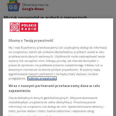
Obserwuj nas na
Google News
Muzyk opowiadał w audycji o pierwszych
zbudowanych przez siebie instrumentach oraz o
popularyzacji suki biłgorajskiej we współczesnych
czasach.
Dbamy o Twoją prywatność
1 plik
AUDIO
My i nasi
5
partnerzy przechowujemy lub uzyskujemy dostęp do informacji
na urządzeniu, takich jak unikalne identyfikatory w plikach cookie w celu


przetwarzania danych osobowych. Użytkownik może zaakceptować swoje
23'20
wybory lub zarządzać nimi, klikając poniżej, jak również skorzystać z
prawa do sprzeciwu na podstawie prawnie uzasadnionego interesu lub w
Rozmowa ze Zbigniewem Butrynem,
dowolnym momencie na stronie polityki prywatności. Te wybory będą
konstruktorem suk biłgorajskich (Dwójka/Źródła)
sygnalizowane naszym partnerom i nie będą miały wpływu na dane
przeglądania.
Polityka prywatności
Wraz z naszymi partnerami przetwarzamy dane w celu
zapewnienia:
Użycie dokładnych danych geolokalizacyjnych. Aktywne skanowanie
charakterystyki urządzenia do celów identyfikacji. Przechowywanie
informacji na urządzeniu lub dostęp do nich. Spersonalizowane reklamy i
treści, pomiar reklam i treści, badnie odbiorców i ulepszanie usług.