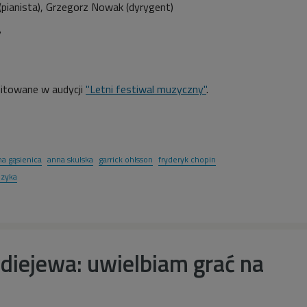
(pianista), Grzegorz Nowak (dyrygent)
7
itowane w audycji
"Letni festiwal muzyczny"
.
a gąsienica
anna skulska
garrick ohlsson
fryderyk chopin
zyka
diejewa: uwielbiam grać na