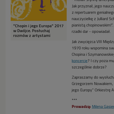
Jak przyznał, jego naucz
z repertuarem genialneg
nauczycielkę z Julliard 
pianistą chopinowskim!".
"Chopin i jego Europa" 2017
w Dwójce. Posłuchaj
rzadki dar - opowiadał.
rozmów z artystami
Jak zwycięzca VIII Międ
1970 roku wspomina swó
Chopina i Szymanowskieg
koncercie
? I czy poza mu
szczególnie dobrze?
Zapraszamy do wysłucha
Grzegorzem Nowakiem, k
jego Europy" Orkiestrę 
***
Prowadzą:
Milena Gąsie