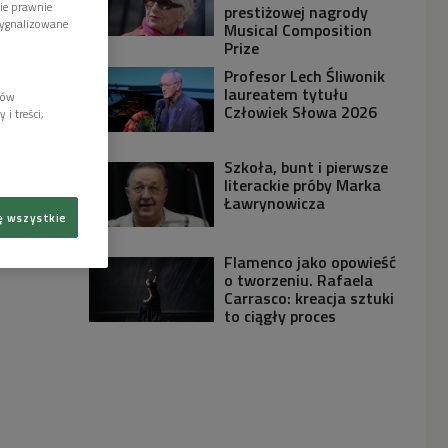
wie prawnie
prestiżowej nagrody
sygnalizowane
Musical Composition
Prize
Profesor Lech Śliwonik
laureatem tytułu
lów
Człowiek Słowa 2026
i treści,
Szkoła, bunt i pierwsze
literackie próby Marka
Ławrynowicza
ę wszystkie
Flamenco jako opowieść
o tworzeniu. Rafaela
Carrasco: kreacja sztuki
to ciągły proces