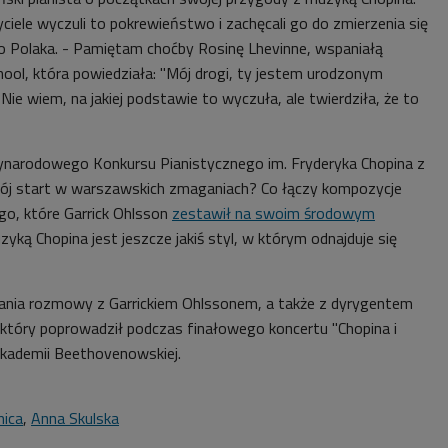
yciele wyczuli to pokrewieństwo i zachęcali go do zmierzenia się
o Polaka. - Pamiętam choćby Rosinę Lhevinne, wspaniałą
School, która powiedziała: "Mój drogi, ty jestem urodzonym
 Nie wiem, na jakiej podstawie to wyczuła, ale twierdziła, że to
zynarodowego Konkursu Pianistycznego im. Fryderyka Chopina z
j start w warszawskich zmaganiach? Co łączy kompozycje
o, które Garrick Ohlsson
zestawił na swoim środowym
zyką Chopina jest jeszcze jakiś styl, w którym odnajduje się
nia rozmowy z Garrickiem Ohlssonem, a także z dyrygentem
tóry poprowadził podczas finałowego koncertu "Chopina i
Akademii Beethovenowskiej.
nica
,
Anna Skulska