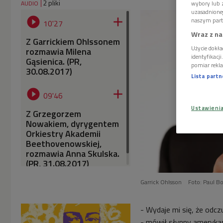
2 pliki
AUDIO
wybory lub z
uzasadnione


naszym part
10'27
Wraz z na
Z Garrickiem Ohlssonem
Użycie dokła
rozmawia Milena
identyfikacj
Gąsienica. (PR,
pomiar rekla
30.08.2017)
Lista part


09'46
Ustawieni
Z Grzegorzem
Nowakiem, dyrygentem
Orkiestry Akademii
Beethovenowskiej,
rozmawia Anna Skulska.
(PR, 31.08.2017)
Garrick Ohlsson
Foto: Paul B
- Wydaje mi się, że odc
- mówił słynny amerykań