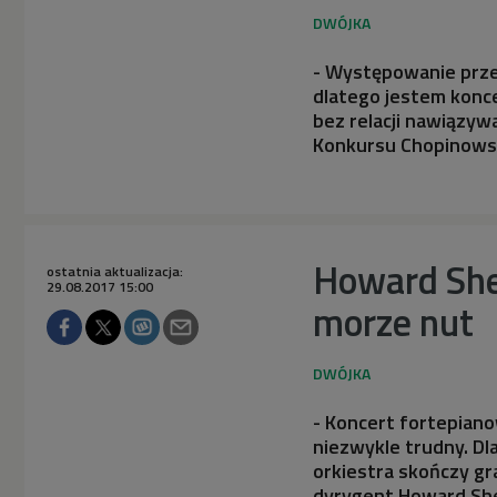
- Występowanie prze
dlatego jestem koncer
bez relacji nawiązyw
Konkursu Chopinowsk
Howard Shel
ostatnia aktualizacja:
29.08.2017 15:00
morze nut
- Koncert fortepian
niezwykle trudny. Dla
orkiestra skończy gra
dyrygent Howard She