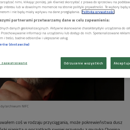
arządzać nimi, klikając poniżej, jak również skorzystać z prawa do sprzeciwu na podsta
go interesu lub w dowolnym momencie na stronie polityki prywatności. Te wybory będą 
nerom i nie będą miały wpływu na dane przeglądania.
Polityka prywatności
szymi partnerami przetwarzamy dane w celu zapewnienia:
dnych danych geolokalizacyjnych. Aktywne skanowanie charakterystyki urządzenia do ce
i. Przechowywanie informacji na urządzeniu lub dostęp do nich. Spersonalizowane reklamy 
m i treści, badnie odbiorców i ulepszanie usług.
nerów (dostawców)
a zaawansowane
Odrzucenie wszystkich
Akceptuj
ody/archiwum NIFC
zuwałem coś w rodzaju przyciągania, może pokrewieństwa dusz
ski pianista o początkach swojej przygody z muzyką Chopina.