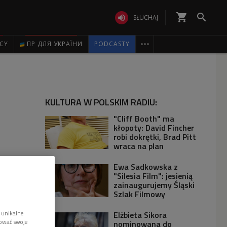
shopping_cart


SŁUCHAJ

ICY
ПР ДЛЯ УКРАЇНИ
PODCASTY
KULTURA W POLSKIM RADIU:
"Cliff Booth" ma
kłopoty: David Fincher
robi dokrętki, Brad Pitt
wraca na plan
Ewa Sadkowska z
"Silesia Film": jesienią
zainaugurujemy Śląski
Szlak Filmowy
 unikalne
Elżbieta Sikora
tować swoje
nominowana do