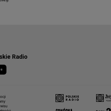
lskie Radio
re
ocji
amy
rwisu
atności