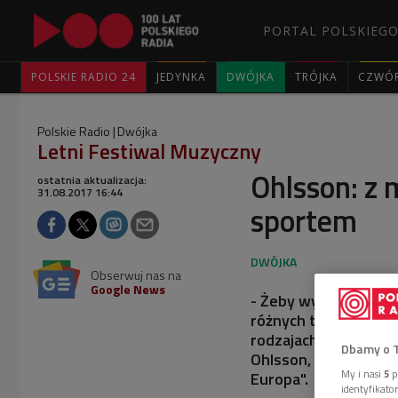
PORTAL POLSKIEGO
POLSKIE RADIO 24
JEDYNKA
DWÓJKA
TRÓJKA
CZWÓ
Polskie Radio
Dwójka
Letni Festiwal Muzyczny
Ohlsson: z 
ostatnia aktualizacja:
31.08.2017 16:44
sportem
Obserwuj nas na
Google News
- Żeby wystartować 
różnych treningów. Ż
rodzajach muzyki, gra
Dbamy o 
Ohlsson, który wystą
My i nasi
5
p
Europa".
identyfikat