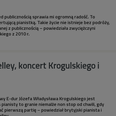
d publicznością sprawia mi ogromną radość. To
tującą pianistką. Takie życie nie istnieje bez podróży,
anej z publicznością – powiedziała zwyciężczyni
iego z 2010 r.
ley, koncert Krogulskiego i
owy E-dur Józefa Władysława Krogulskiego jest
 pianisty to granie niemalże non stop od chwili, gdy
ć pierwszą partię – powiedział brytyjski pianista i
lley.