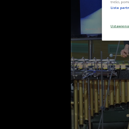
treści, pom
Lista par
Ustawieni