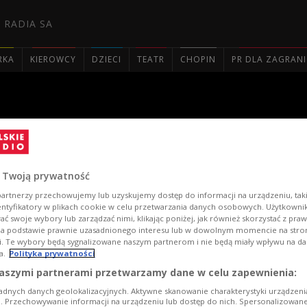
 RADIA SA
RKA
KIEROWCY
DZIECI
TEATR
CHOPIN
PR DLA ZAGRAN

 o'clock"
 Twoją prywatność
artnerzy przechowujemy lub uzyskujemy dostęp do informacji na urządzeniu, taki
entyfikatory w plikach cookie w celu przetwarzania danych osobowych. Użytkown
ć swoje wybory lub zarządzać nimi, klikając poniżej, jak również skorzystać z pra
na podstawie prawnie uzasadnionego interesu lub w dowolnym momencie na stroni
i. Te wybory będą sygnalizowane naszym partnerom i nie będą miały wpływu na d
a.
Polityka prywatności
aszymi partnerami przetwarzamy dane w celu zapewnienia:
adnych danych geolokalizacyjnych. Aktywne skanowanie charakterystyki urządzen
ji. Przechowywanie informacji na urządzeniu lub dostęp do nich. Spersonalizowane