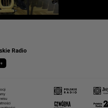
lskie Radio
re
ocji
amy
rwisu
atności
ywatności