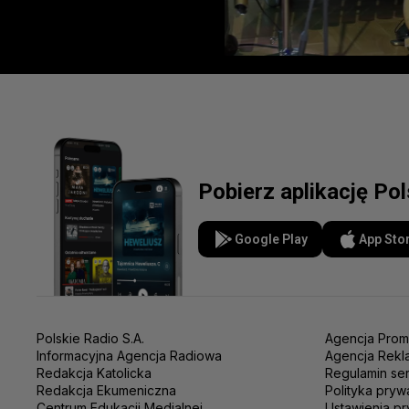
Pobierz aplikację Po
Google Play
App Sto
Polskie Radio S.A.
Agencja Prom
Informacyjna Agencja Radiowa
Agencja Rekl
Redakcja Katolicka
Regulamin se
Redakcja Ekumeniczna
Polityka pryw
Centrum Edukacji Medialnej
Ustawienia pr