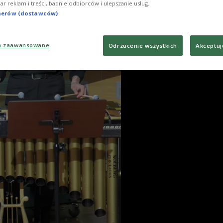
iar reklam i treści, badnie odbiorców i ulepszanie usług.
tnerów (dostawców)
a zaawansowane
Odrzucenie wszystkich
Akceptuj