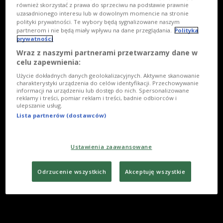
również skorzystać z prawa do sprzeciwu na podstawie prawnie
uzasadnionego interesu lub w dowolnym momencie na stronie
polityki prywatności. Te wybory będą sygnalizowane naszym
partnerom i nie będą miały wpływu na dane przeglądania.
Polityka
prywatności
Wraz z naszymi partnerami przetwarzamy dane w
celu zapewnienia:
Użycie dokładnych danych geolokalizacyjnych. Aktywne skanowanie
charakterystyki urządzenia do celów identyfikacji. Przechowywanie
informacji na urządzeniu lub dostęp do nich. Spersonalizowane
reklamy i treści, pomiar reklam i treści, badnie odbiorców i
ulepszanie usług.
Lista partnerów (dostawców)
Ustawienia zaawansowane
Odrzucenie wszystkich
Akceptuję wszystkie