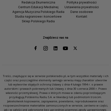
Redakcja Ekumeniczna
Polityka prywatności
Centrum Edukacji Medialnej
Ustawienia prywatności
Agencja Muzyczna Polskiego Radia
Dane osobowe
Studia nagraniowe i koncertowe
Kontakt
Sklep Polskiego Radia
Znajdziesz nas na
Treści, znajdujące się w serwisie polskieradio.pl, w tym wszystkie materiały i ich
części oraz poszczególne elementy samego serwisu mają charakter utworów
lub wytworów objętych ochroną Ustawy z dnia 4 lutego 1994 r. o prawie
autorskim i prawach pokrewnych lub Ustawy z dnia 30 czerwca 2000 r. Prawo
własności przemysłowej. Prawa o których mowa w zdaniu poprzedzającym
przysługują Polskiemu Radiu S.A. w likwidacji lub podmiotom trzecim.
Jakiekolwiek kopiowanie, zapisywanie, powielanie, reprodukowanie oraz
rozpowszechnianie materiałów zamieszczonych w serwisie, zarówno w części,
jak i w całości jest zabronione bez uprzedniej pisemnej zgody uprawnionego.