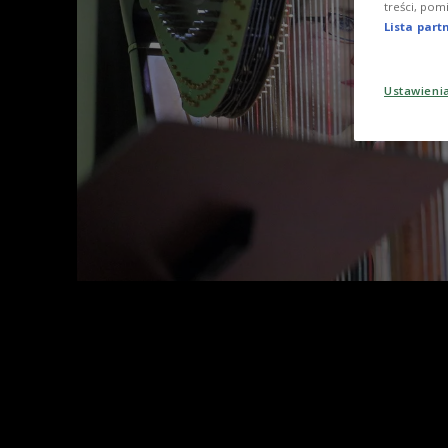
treści, pom
Lista par
Ustawieni