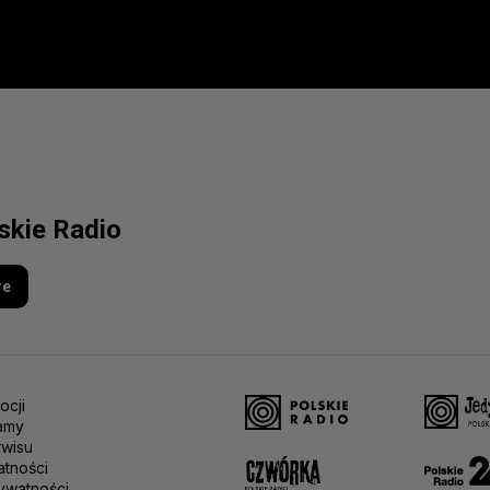
lskie Radio
re
ocji
amy
rwisu
atności
ywatności