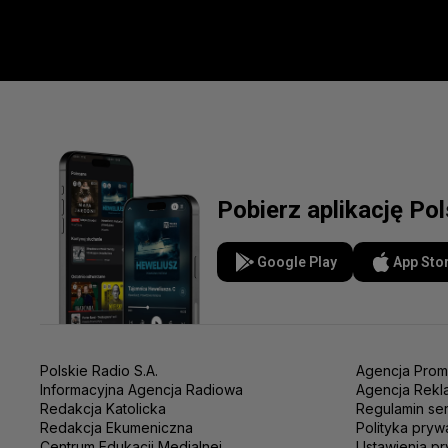
Pobierz aplikację Po
Google Play
App Sto
Polskie Radio S.A.
Agencja Prom
Informacyjna Agencja Radiowa
Agencja Rekl
Redakcja Katolicka
Regulamin se
Redakcja Ekumeniczna
Polityka pryw
Centrum Edukacji Medialnej
Ustawienia pr