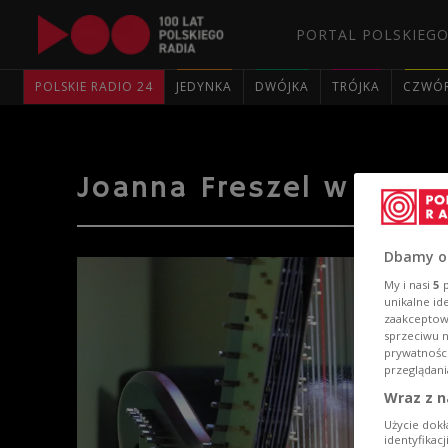
PORTAL POLSKIEGO
POLSKIE RADIO 24
JEDYNKA
DWÓJKA
TRÓJKA
CZWÓ
Joanna Freszel w "Five
Dbamy o
My i nasi
5
p
unikalne id
zaakceptowa
sprzeciwu 
prywatnośc
przeglądani
Wraz z n
Użycie dokł
identyfikac