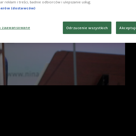
iar reklam i treści, badnie odbiorców i ulepszanie usług.
tnerów (dostawców)
a zaawansowane
Odrzucenie wszystkich
Akceptuj