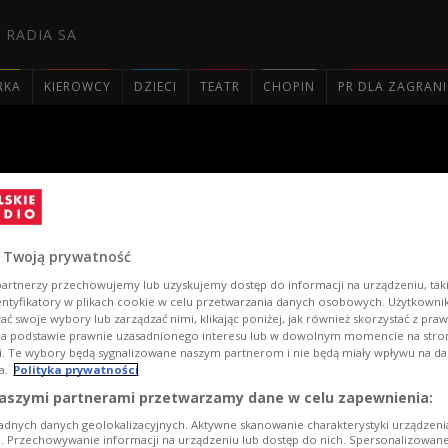
 RADIA SA
RKA
KIEROWCY
DZIECI
TEATR
CHOPIN
PR DLA ZAGRAN

 o'clock"
 Twoją prywatność
artnerzy przechowujemy lub uzyskujemy dostęp do informacji na urządzeniu, taki
entyfikatory w plikach cookie w celu przetwarzania danych osobowych. Użytkown
ć swoje wybory lub zarządzać nimi, klikając poniżej, jak również skorzystać z pra
na podstawie prawnie uzasadnionego interesu lub w dowolnym momencie na stroni
i. Te wybory będą sygnalizowane naszym partnerom i nie będą miały wpływu na d
a.
Polityka prywatności
aszymi partnerami przetwarzamy dane w celu zapewnienia:
adnych danych geolokalizacyjnych. Aktywne skanowanie charakterystyki urządzen
ji. Przechowywanie informacji na urządzeniu lub dostęp do nich. Spersonalizowane