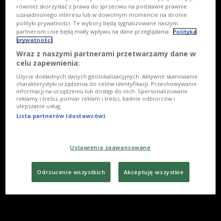
również skorzystać z prawa do sprzeciwu na podstawie prawnie
uzasadnionego interesu lub w dowolnym momencie na stronie
polityki prywatności. Te wybory będą sygnalizowane naszym
partnerom i nie będą miały wpływu na dane przeglądania.
Polityka
prywatności
Wraz z naszymi partnerami przetwarzamy dane w
celu zapewnienia:
Użycie dokładnych danych geolokalizacyjnych. Aktywne skanowanie
charakterystyki urządzenia do celów identyfikacji. Przechowywanie
informacji na urządzeniu lub dostęp do nich. Spersonalizowane
reklamy i treści, pomiar reklam i treści, badnie odbiorców i
ulepszanie usług.
Lista partnerów (dostawców)
Ustawienia zaawansowane
Odrzucenie wszystkich
Akceptuję wszystkie