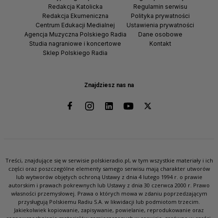
Redakcja Katolicka
Regulamin serwisu
Redakcja Ekumeniczna
Polityka prywatności
Centrum Edukacji Medialnej
Ustawienia prywatności
Agencja Muzyczna Polskiego Radia
Dane osobowe
Studia nagraniowe i koncertowe
Kontakt
Sklep Polskiego Radia
Znajdziesz nas na
Treści, znajdujące się w serwisie polskieradio.pl, w tym wszystkie materiały i ich
części oraz poszczególne elementy samego serwisu mają charakter utworów
lub wytworów objętych ochroną Ustawy z dnia 4 lutego 1994 r. o prawie
autorskim i prawach pokrewnych lub Ustawy z dnia 30 czerwca 2000 r. Prawo
własności przemysłowej. Prawa o których mowa w zdaniu poprzedzającym
przysługują Polskiemu Radiu S.A. w likwidacji lub podmiotom trzecim.
Jakiekolwiek kopiowanie, zapisywanie, powielanie, reprodukowanie oraz