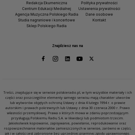
Redakcja Ekumeniczna
Polityka prywatności
Centrum Edukacji Medialnej
Ustawienia prywatności
Agencja Muzyczna Polskiego Radia
Dane osobowe
Studia nagraniowe i koncertowe
Kontakt
Sklep Polskiego Radia
Znajdziesz nas na
Treści, znajdujące się w serwisie polskieradio.pl, w tym wszystkie materiały i ich
części oraz poszczególne elementy samego serwisu mają charakter utworów
lub wytworów objętych ochroną Ustawy z dnia 4 lutego 1994 r. o prawie
autorskim i prawach pokrewnych lub Ustawy z dnia 30 czerwca 2000 r. Prawo
własności przemysłowej. Prawa o których mowa w zdaniu poprzedzającym
przysługują Polskiemu Radiu S.A. w likwidacji lub podmiotom trzecim.
Jakiekolwiek kopiowanie, zapisywanie, powielanie, reprodukowanie oraz
rozpowszechnianie materiałów zamieszczonych w serwisie, zarówno w części,
jak i w całości jest zabronione bez uprzedniej pisemnej zgody uprawnionego.