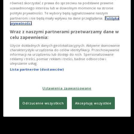
również skorzystać z prawa do sprzeciwu na podstawie prawnie
uzasadnionego interesu lub w dowolnym momencie na stronie
polityki prywatności. Te wybory będą sygnalizowane naszym
partnerom i nie będą miały wpływu na dane przeglądania.
Polityka
prywatności
Wraz z naszymi partnerami przetwarzamy dane w
celu zapewnienia:
Użycie dokładnych danych geolokalizacyjnych. Aktywne skanowanie
charakterystyki urządzenia do celów identyfikacji. Przechowywanie
informacji na urządzeniu lub dostęp do nich. Spersonalizowane
reklamy i treści, pomiar reklam i treści, badnie odbiorców i
ulepszanie usług.
Lista partnerów (dostawców)
Ustawienia zaawansowane
Odrzucenie wszystkich
Akceptuję wszystkie