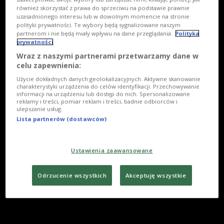
również skorzystać z prawa do sprzeciwu na podstawie prawnie
uzasadnionego interesu lub w dowolnym momencie na stronie
polityki prywatności. Te wybory będą sygnalizowane naszym
partnerom i nie będą miały wpływu na dane przeglądania.
Polityka
prywatności
Wraz z naszymi partnerami przetwarzamy dane w
celu zapewnienia:
Użycie dokładnych danych geolokalizacyjnych. Aktywne skanowanie
charakterystyki urządzenia do celów identyfikacji. Przechowywanie
informacji na urządzeniu lub dostęp do nich. Spersonalizowane
reklamy i treści, pomiar reklam i treści, badnie odbiorców i
ulepszanie usług.
Lista partnerów (dostawców)
Ustawienia zaawansowane
Odrzucenie wszystkich
Akceptuję wszystkie