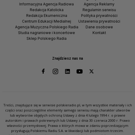
Informacyjna Agencja Radiowa
Agencja Reklamy
Redakcja Katolicka
Regulamin serwisu
Redakcja Ekumeniczna
Polityka prywatności
Centrum Edukacji Medialnej
Ustawienia prywatności
Agencja Muzyczna Polskiego Radia
Dane osobowe
Studia nagraniowe i koncertowe
Kontakt
Sklep Polskiego Radia
Znajdziesz nas na
Treści, znajdujące się w serwisie polskieradio.pl, w tym wszystkie materiały i ich
części oraz poszczególne elementy samego serwisu mają charakter utworów
lub wytworów objętych ochroną Ustawy z dnia 4 lutego 1994 r. o prawie
autorskim i prawach pokrewnych lub Ustawy z dnia 30 czerwca 2000 r. Prawo
własności przemysłowej. Prawa o których mowa w zdaniu poprzedzającym
przysługują Polskiemu Radiu S.A. w likwidacji lub podmiotom trzecim.