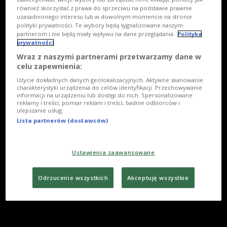
również skorzystać z prawa do sprzeciwu na podstawie prawnie
uzasadnionego interesu lub w dowolnym momencie na stronie
polityki prywatności. Te wybory będą sygnalizowane naszym
partnerom i nie będą miały wpływu na dane przeglądania.
Polityka
prywatności
Wraz z naszymi partnerami przetwarzamy dane w
celu zapewnienia:
Użycie dokładnych danych geolokalizacyjnych. Aktywne skanowanie
charakterystyki urządzenia do celów identyfikacji. Przechowywanie
informacji na urządzeniu lub dostęp do nich. Spersonalizowane
reklamy i treści, pomiar reklam i treści, badnie odbiorców i
ulepszanie usług.
Lista partnerów (dostawców)
Ustawienia zaawansowane
Odrzucenie wszystkich
Akceptuję wszystkie